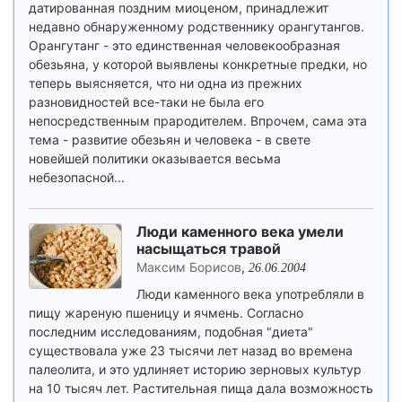
датированная поздним миоценом, принадлежит
недавно обнаруженному родственнику орангутангов.
Орангутанг - это единственная человекообразная
обезьяна, у которой выявлены конкретные предки, но
теперь выясняется, что ни одна из прежних
разновидностей все-таки не была его
непосредственным прародителем. Впрочем, сама эта
тема - развитие обезьян и человека - в свете
новейшей политики оказывается весьма
небезопасной...
Люди каменного века умели
насыщаться травой
Максим Борисов
,
26.06.2004
Люди каменного века употребляли в
пищу жареную пшеницу и ячмень. Согласно
последним исследованиям, подобная "диета"
существовала уже 23 тысячи лет назад во времена
палеолита, и это удлиняет историю зерновых культур
на 10 тысяч лет. Растительная пища дала возможность