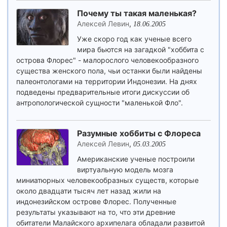
Почему ты такая маленькая?
Алексей Левин
,
18.06.2005
Уже скоро год как ученые всего
мира бьются на загадкой "хоббита с
острова Флорес" - малорослого человекообразного
существа женского пола, чьи останки были найдены
палеонтологами на территории Индонезии. На днях
подведены предварительные итоги дискуссии об
антропологической сущности "маленькой Фло".
Разумные хоббиты с Флореса
Алексей Левин
,
05.03.2005
Американские ученые построили
виртуальную модель мозга
миниатюрных человекообразных существ, которые
около двадцати тысяч лет назад жили на
индонезийском острове Флорес. Полученные
результаты указывают на то, что эти древние
обитатели Малайского архипелага обладали развитой