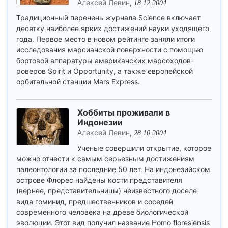
Алексей Левин
,
18.12.2004
Традиционный перечень журнала Science включает
десятку наиболее ярких достижений науки уходящего
года. Первое место в новом рейтинге заняли итоги
исследования марсианской поверхности с помощью
бортовой аппаратуры американских марсоходов-
роверов Spirit и Opportunity, а также европейской
орбитальной станции Mars Express.
Хоббиты проживали в
Индонезии
Алексей Левин
,
28.10.2004
Ученые совершили открытие, которое
можно отнести к самым серьезным достижениям
палеонтологии за последние 50 лет. На индонезийском
острове Флорес найдены кости представителя
(вернее, представительницы) неизвестного доселе
вида гоминид, предшественников и соседей
современного человека на древе биологической
эволюции. Этот вид получил название Homo floresiensis