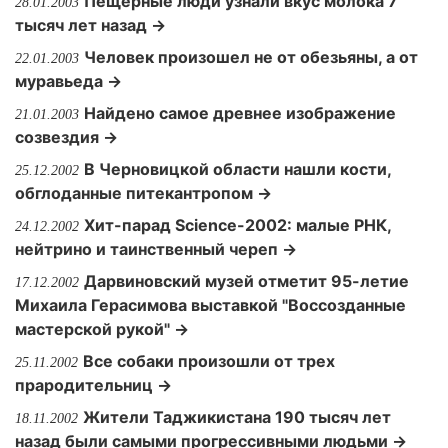
Пещерные люди узнали вкус молока 7
28.01.2003
тысяч лет назад →
Человек произошел не от обезьяны, а от
22.01.2003
муравьеда →
Найдено самое древнее изображение
21.01.2003
созвездия →
В Черновицкой области нашли кости,
25.12.2002
обглоданные питекантропом →
Хит-парад Science-2002: малые РНК,
24.12.2002
нейтрино и таинственный череп →
Дарвиновский музей отметит 95-летие
17.12.2002
Михаила Герасимова выставкой "Воссозданные
мастерской рукой" →
Все собаки произошли от трех
25.11.2002
прародительниц →
Жители Таджикистана 190 тысяч лет
18.11.2002
назад были самыми прогрессивными людьми →