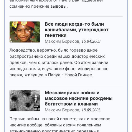
сомнению прежние выводы.
Все люди когда-то были
каннибалами, утверждают
генетики
Максим Борисов
,
16.04.2003
Людоедство, вероятно, было гораздо шире
распространено среди наших доисторических
предков, чем считалось ранее. Об этом заявили
исследователи, изучавшие форе, изолированное
племя, живущее в Папуа - Новой Гвинее.
Мезоамерика: войны и
массовое насилие рождены
богатством и кланами
Максим Борисов
,
18.09.2003
Первые войны на нашей планете, как и массовое
насилие вообще, обязаны своим появлением
возникновению доисторических деревень и