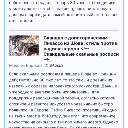
собственных предков. Теперь 30 ученых объединили
усилия для того, чтобы, наконец, поставить точку в
давнем споре и дать самый авторитетный ответ на все
эти загадки.
Скандал с доисторическим
Пикассо из Шове: стиль против
радиоуглерода <!--
Скандальные скальные росписи
-->
Максим Борисов
,
21.04.2003
Если скальным росписям в пещере Шове во Франции
действительно 30 тыс лет, то это самый древний из
известных образец человеческого искусства. Данные
углеродного анализа были использованы для
поддержки революционной теории, согласно которой
сложное и развитое искусство чрезвычайно быстро
появилось в Европе. Пабло Пикассо, посетивший одно
из таких мест в 1940 году, заметил, что современное
искусство не открыло с тех пор ничего нового. Однако
авторитетный археолог Пауль Бан подвергает