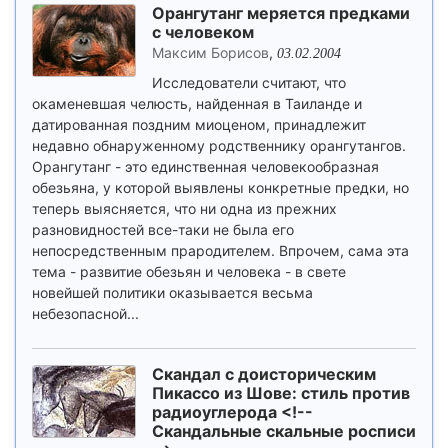
Орангутанг меряется предками
с человеком
Максим Борисов
,
03.02.2004
Исследователи считают, что
окаменевшая челюсть, найденная в Таиланде и
датированная поздним миоценом, принадлежит
недавно обнаруженному родственнику орангутангов.
Орангутанг - это единственная человекообразная
обезьяна, у которой выявлены конкретные предки, но
теперь выясняется, что ни одна из прежних
разновидностей все-таки не была его
непосредственным прародителем. Впрочем, сама эта
тема - развитие обезьян и человека - в свете
новейшей политики оказывается весьма
небезопасной...
Скандал с доисторическим
Пикассо из Шове: стиль против
радиоуглерода <!--
Скандальные скальные росписи