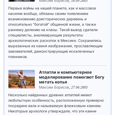
Максим Борисов
,
18.09.2003
Первые войны на нашей планете, как и массовое
насилие вообще, обязаны своим появлением
возникновению доисторических деревень и
относительно "богатой" общинной жизни, а также
раннему делению на кланы. Такой вывод сделали
специалисты, анализирующие результаты
археологических раскопок в Мексике. Сохранились
вырезанные из камня изображения, прославляющие
завоевателей, демонстрирующие искалеченных
пленников.
Атлатли и компьютерное
моделирование помогают Богу
метать копья
Максим Борисов
,
27.04.2003
Несколько найденных древних атлатлей имеют
любопытную особенность, расположенную примерно
посредине вала и называемую флажковым камнем.
Некоторые археологи утверждали, что эти камни