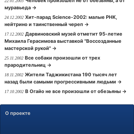
Человек произошел не от обезьяны, а от
22.01.2003
муравьеда →
Хит-парад Science-2002: малые РНК,
24.12.2002
нейтрино и таинственный череп →
Дарвиновский музей отметит 95-летие
17.12.2002
Михаила Герасимова выставкой "Воссозданные
мастерской рукой" →
Все собаки произошли от трех
25.11.2002
прародительниц →
Жители Таджикистана 190 тысяч лет
18.11.2002
назад были самыми прогрессивными людьми →
В Огайо не все произошли от обезьяны →
17.10.2002
О проекте