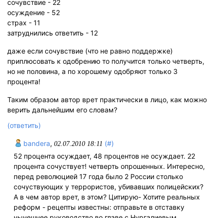
сочувствие - 22
осуждение - 52
страх - 11
затруднились ответить - 12
даже если сочувствие (что не равно поддержке)
приплюсовать к одобрению то получится только четверть,
но не половина, а по хорошему одобряют только 3
процента!
Таким образом автор врет практически в лицо, как можно
верить дальнейшим его словам?
(ответить)
bandera
,
(#)
02.07.2010 18:11
52 процента осуждает, 48 процентов не осуждает. 22
процента сочуствует! четверть опрошенных. Интересно,
перед революцией 17 года было 2 России столько
сочуствующих у террористов, убивавших полицейских?
А в чем автор врет, в этом? Цитирую- Хотите реальных
реформ - рецепты известны: отправьте в отставку
нынешнее руководство во главе с Нургалиевым,