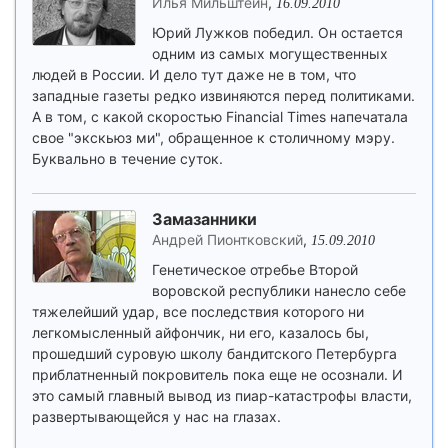
Илья Мильштейн
,
16.09.2010
Юрий Лужков победил. Он остается
одним из самых могущественных
людей в России. И дело тут даже не в том, что
западные газеты редко извиняются перед политиками.
А в том, с какой скоростью Financial Times напечатала
свое "экскьюз ми", обращенное к столичному мэру.
Буквально в течение суток.
Замазанники
Андрей Пионтковский
,
15.09.2010
Генетическое отребье Второй
воровской республики нанесло себе
тяжелейший удар, все последствия которого ни
легкомысленный айфончик, ни его, казалось бы,
прошедший суровую школу бандитского Петербурга
приблатненный покровитель пока еще не осознали. И
это самый главный вывод из пиар-катастрофы власти,
развертывающейся у нас на глазах.