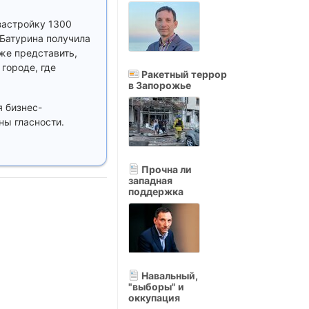
застройку 1300
 Батурина получила
же представить,
городе, где
Ракетный террор
в Запорожье
я бизнес-
ны гласности.
Прочна ли
западная
поддержка
Навальный,
"выборы" и
оккупация