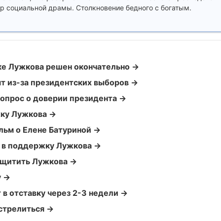
р социальной драмы. Столкновение бедного с богатым.
вке Лужкова решен окончательно →
ят из-за президентских выборов →
вопрос о доверии президента →
жку Лужкова →
льм о Елене Батуриной →
 в поддержку Лужкова →
ащитить Лужкова →
у →
 в отставку через 2-3 недели →
стрелиться →