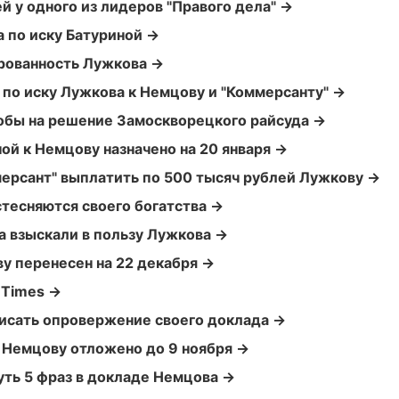
й у одного из лидеров "Правого дела" →
 по иску Батуриной →
рованность Лужкова →
по иску Лужкова к Немцову и "Коммерсанту" →
обы на решение Замоскворецкого райсуда →
ой к Немцову назначено на 20 января →
мерсант" выплатить по 500 тысяч рублей Лужкову →
стесняются своего богатства →
а взыскали в пользу Лужкова →
ву перенесен на 22 декабря →
 Times →
исать опровержение своего доклада →
 Немцову отложено до 9 ноября →
уть 5 фраз в докладе Немцова →