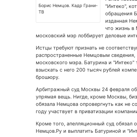
Борис Немцов. Кадр Грани-
"Интеко", к
ТВ
обращения Б
изданная Не
что жизнь в
московский мэр лоббирует деловые инте
Истцы требуют признать не соответст
распространенные Немцовым сведения, 
московского мэра. Батурина и "Интеко" 
взыскать с него 200 тысяч рублей комп
брошюру.
Арбитражный суд Москвы 24 февраля обя
упрямая вещь. Нигде, кроме Москвы, би
обязала Немцова опровергнуть как не с
году участвует в приватизации компании
Кроме того, апелляционный суд обязал 
Немцов.Ру и выплатить Батуриной и "Инт