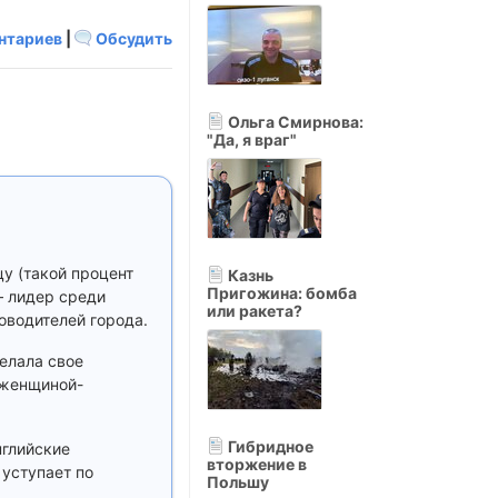
нтариев
|
Обсудить
Ольга Смирнова:
"Да, я враг"
у (такой процент
Казнь
Пригожина: бомба
– лидер среди
или ракета?
оводителей города.
елала свое
 женщиной-
Гибридное
нглийские
вторжение в
уступает по
Польшу