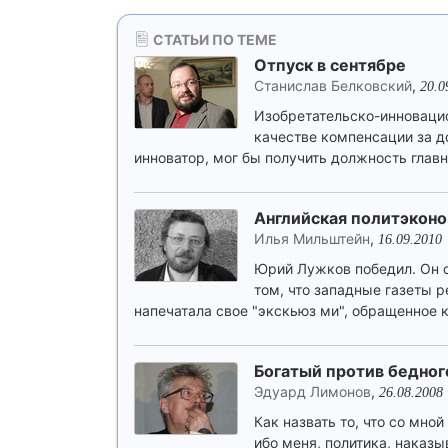
СТАТЬИ ПО ТЕМЕ
Отпуск в сентябре
Станислав Белковский
,
20.0
Изобретательско-инновацио
качестве компенсации за 
инноватор, мог бы получить должность глав
Английская политэкон
Илья Мильштейн
,
16.09.2010
Юрий Лужков победил. Он о
том, что западные газеты р
напечатала свое "экскьюз ми", обращенное к
Богатый против бедног
Эдуард Лимонов
,
26.08.2008
Как назвать то, что со мно
ибо меня, политика, наказ