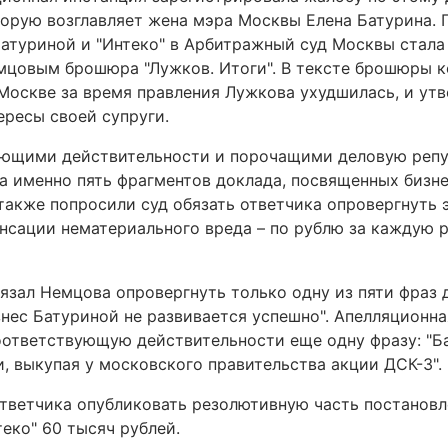
оторую возглавляет жена мэра Москвы Елена Батурина.
атуриной и "Интеко" в Арбитражный суд Москвы стала
мцовым брошюра "Лужков. Итоги". В тексте брошюры к
 Москве за время правления Лужкова ухудшилась, и утв
ресы своей супруги.
вующими действительности и порочащими деловую реп
а именно пять фрагментов доклада, посвященных бизн
также попросили суд обязать ответчика опровергнуть 
енсации нематериального вреда – по рублю за каждую
зал Немцова опровергнуть только одну из пяти фраз 
знес Батуриной не развивается успешно". Апелляционн
оответствующую действительности еще одну фразу: "Ба
, выкупая у московского правительства акции ДСК-3".
ответчика опубликовать резолютивную часть постановл
еко" 60 тысяч рублей.