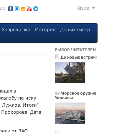
нас:
Вход
Запрещенка
История
Дерьмометр
ВЫБОР ЧИТАТЕЛЕЙ
До новых встреч!
подал в
Морское оружие
жалобу по иску
Украины
"Лужков. Итоги",
 Прохорова. Дата
делу от ЗАО