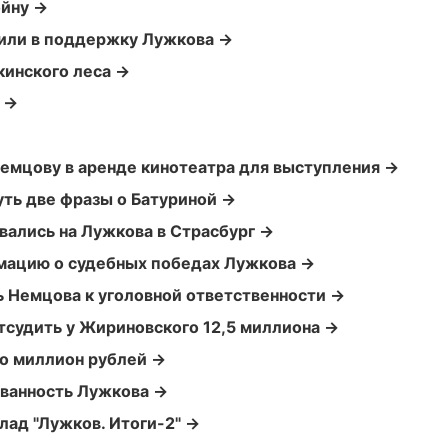
ойну →
или в поддержку Лужкова →
кинского леса →
 →
Немцову в аренде кинотеатра для выступления →
уть две фразы о Батуриной →
вались на Лужкова в Страсбург →
мацию о судебных победах Лужкова →
ь Немцова к уголовной ответственности →
тсудить у Жириновского 12,5 миллиона →
о миллион рублей →
ованность Лужкова →
лад "Лужков. Итоги-2" →