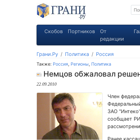
Скобов
Портников
От
Га
редакции
Грани.Ру
Политика
Россия
Также:
Россия
,
Регионы
,
Политика
Немцов обжаловал решени
22.09.2010
Член федера
Федеральный
ЗАО "Интеко
сообщает РИ
рассмотрени
Ранее касса