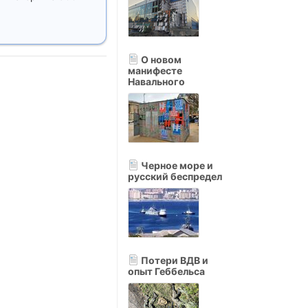
О новом
манифесте
Навального
Черное море и
русский беспредел
Потери ВДВ и
опыт Геббельса