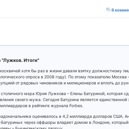
6 комме
 "Лужков. Итоги"
осквичей хотя бы раз в жизни давали взятку должностному лиц
логического опроса в 2008 году). По этому показателю Москва 
упцией от рядовых чиновников и милиционеров и вплоть до рук
столичного мэра Юрия Лужкова – Елены Батуриной, которая сд
авления своего мужа. Сегодня Батурина является единственной
иллиардеров в рейтинге журнала Forbes.
градоначальника оценивалось в 4,2 миллиарда долларов США. А
Батуриных через оффшоры владеет домом в Лондоне, который 
олевы – Букингемскому дворцу.