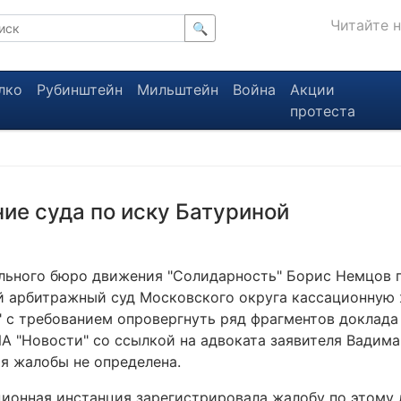
Читайте 
🔍
лко
Рубинштейн
Мильштейн
Война
Акции
протеста
е суда по иску Батуриной
льного бюро движения "Солидарность" Борис Немцов 
 арбитражный суд Московского округа кассационную 
" с требованием опровергнуть ряд фрагментов доклада 
А "Новости" со ссылкой на адвоката заявителя Вадима
я жалобы не определена.
ционная инстанция зарегистрировала жалобу по этому 