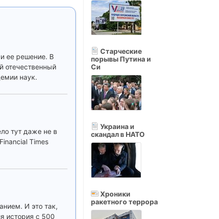
Старческие
и ее решение. В
порывы Путина и
й отечественный
Си
демии наук.
Украина и
ло тут даже не в
скандал в НАТО
inancial Times
Хроники
ракетного террора
анием. И это так,
ия история с 500