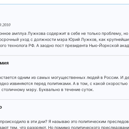
9.2010
нное амплуа Лужкова содержит в себе не только проблему, но 
досрочный уход с должности мэра Юрий Лужков, как крупнейши
ного технолога РФ. А заодно пост президента Нью-Йоркской ака
омия
стается одним из самых могущественных людей в России. И де
едко извиняются перед политиками. А в том, с какой скоростью F
 столичному мэру. Буквально в течение суток.
о
й происходило в эти дни? Я называю это политическим преследов
ывают тем, что разоряют. Но помимо политического преследован