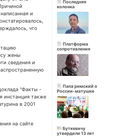
Последняя
 Причиной
колонка
 написанная и
онстатировалось,
ерждалось, что
Платформа
утацию
сопротивления
есу жены
эти сведения и
 распространенную
Папа римский о
доклада "Факты -
России-матушке
ая инстанция также
турина в 2001
ения на сайте
Буткевичу
утвердили 13 лет