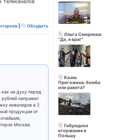
х телеканалов
нтариев
|
Обсудить
Ольга Смирнова:
"Да, я враг"
Казнь
Пригожина: бомба
или ракета?
ю как на духу перед
в рублей направил
ржку инвалидов в 2
чной продукции от
сочайшие,
оторое Москва
Гибридное
вторжение в
Польшу