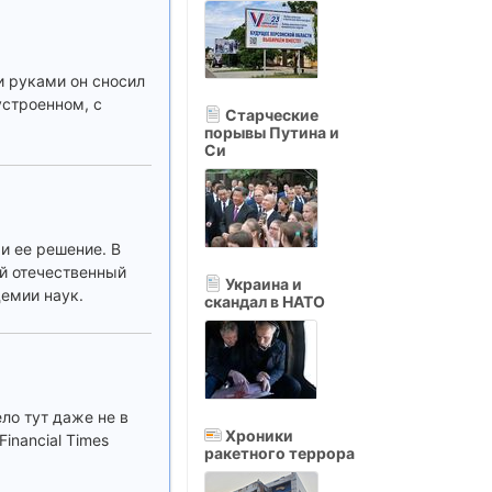
и руками он сносил
устроенном, с
Старческие
порывы Путина и
Си
и ее решение. В
й отечественный
Украина и
демии наук.
скандал в НАТО
ло тут даже не в
Хроники
inancial Times
ракетного террора