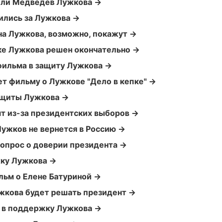
л ли Медведев Лужкова →
ились за Лужкова →
на Лужкова, возможно, покажут →
вке Лужкова решен окончательно →
фильма в защиту Лужкова →
т фильму о Лужкове "Дело в кепке" →
ащиты Лужкова →
ят из-за президентских выборов →
Лужков не вернется в Россию →
вопрос о доверии президента →
жку Лужкова →
льм о Елене Батуриной →
ужкова будет решать президент →
 в поддержку Лужкова →