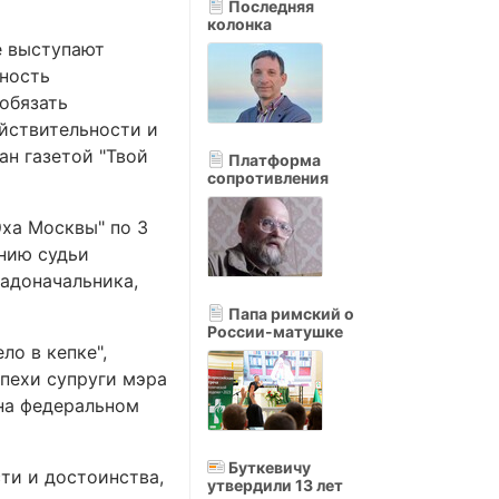
Последняя
колонка
е выступают
жность
обязать
ействительности и
ан газетой "Твой
Платформа
сопротивления
Эха Москвы" по 3
ению судьи
радоначальника,
Папа римский о
России-матушке
ло в кепке",
пехи супруги мэра
на федеральном
Буткевичу
ти и достоинства,
утвердили 13 лет