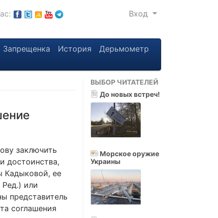
нас:
Вход
Запрещенка
История
Дерьмометр
ВЫБОР ЧИТАТЕЛЕЙ
До новых встреч!
шение
ову заключить
Морское оружие
и достоинства,
Украины
 Кадыковой, ее
 Ред.) или
оны представитель
ста соглашения