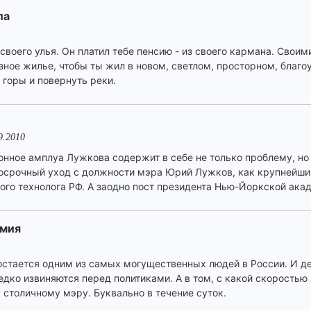
ла
своего улья. Он платил тебе пенсию - из своего кармана. Своим
зное жилье, чтобы ты жил в новом, светлом, просторном, благо
 горы и повернуть реки.
9.2010
нное амплуа Лужкова содержит в себе не только проблему, но 
досрочный уход с должности мэра Юрий Лужков, как крупнейши
ного технолога РФ. А заодно пост президента Нью-Йоркской ака
омия
стается одним из самых могущественных людей в России. И де
едко извиняются перед политиками. А в том, с какой скоростью F
 столичному мэру. Буквально в течение суток.