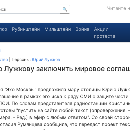
Читайте 
🔍
лко
Рубинштейн
Мильштейн
Война
Акции
протеста
ы
ство
| Персоны:
Юрий Лужков
о Лужкову заключить мировое согла
я "Эхо Москвы" предложила мэру столицы Юрию Лужк
лашение в рамках его иска к ряду СМИ о защите чести 
ПСИ. По словам представителя радиостанции Кристины
отовы "пустить на сайте любой текст (опровержения. -
мэра. - Ред.) в эфир с любым ответом". Со своей стор
стасия Румянцева сообщила, что передаст проект тек