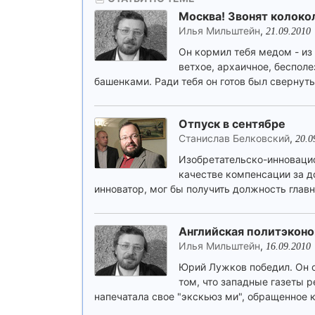
Москва! Звонят колоко
Илья Мильштейн
,
21.09.2010
Он кормил тебя медом - из 
ветхое, архаичное, бесполе
башенками. Ради тебя он готов был свернуть
Отпуск в сентябре
Станислав Белковский
,
20.0
Изобретательско-инновацио
качестве компенсации за 
инноватор, мог бы получить должность глав
Английская политэкон
Илья Мильштейн
,
16.09.2010
Юрий Лужков победил. Он о
том, что западные газеты р
напечатала свое "экскьюз ми", обращенное к