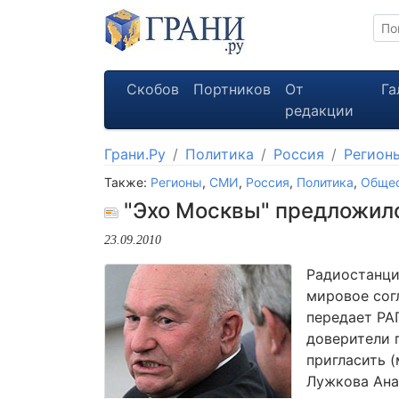
Скобов
Портников
От
Га
редакции
Грани.Ру
Политика
Россия
Регион
Также:
Регионы
,
СМИ
,
Россия
,
Политика
,
Обще
"Эхо Москвы" предложил
23.09.2010
Радиостанци
мировое сог
передает РА
доверители г
пригласить (
Лужкова Ана