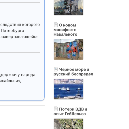
оследствия которого
О новом
манифесте
 Петербурга
Навального
, развертывающейся
Черное море и
русский беспредел
ддержки у народа.
Михайлович,
Потери ВДВ и
опыт Геббельса