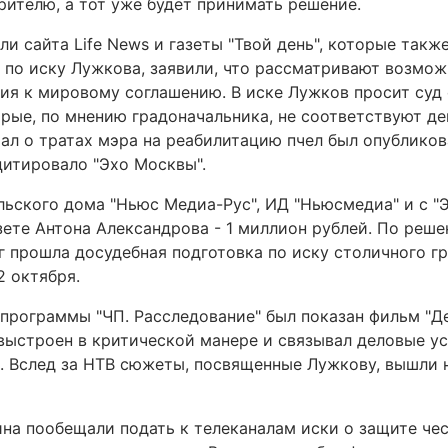
рителю, а тот уже будет принимать решение.
и сайта Life News и газеты "Твой день", которые такж
 по иску Лужкова, заявили, что рассматривают возмо
ия к мировому соглашению. В иске Лужков просит суд 
орые, по мнению градоначальника, не соответствуют д
ал о тратах мэра на реабилитацию пчел был опубликов
оцитировало "Эхо Москвы".
льского дома "Ньюс Медиа-Рус", ИД "Ньюсмедиа" и с "
азете Антона Александрова - 1 миллион рублей. По реш
г прошла досудебная подготовка по иску столичного г
2 октября.
 программы "ЧП. Расследование" был показан фильм "Де
ыстроен в критической манере и связывал деловые ус
. Вслед за НТВ сюжеты, посвященные Лужкову, вышли 
на пообещали подать к телеканалам иски о защите чес