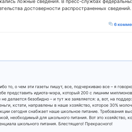
ржались ложные сведения. В пресс-службах федеральны
зательства достоверности распространенных сведений.
6 комме
бо то, о чем эти газеты пишут, все, подчеркиваю все – я говор
е себе представить идиота-мэра, который 200 с лишним миллионо
 не делается безобидно – и тут же заявляется: а, вот, на подде
еньги, кстати, направлены в наше хозяйство, которое 30% моло
кции сегодня снабжает наше школьное питание. Требования вы
кой, необходимый для школьного питания. Вот это хозяйство, к
тенциала школьного питания. Блестящего! Прекрасного!