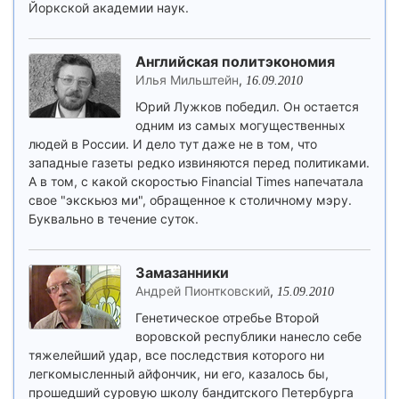
Йоркской академии наук.
Английская политэкономия
Илья Мильштейн
,
16.09.2010
Юрий Лужков победил. Он остается
одним из самых могущественных
людей в России. И дело тут даже не в том, что
западные газеты редко извиняются перед политиками.
А в том, с какой скоростью Financial Times напечатала
свое "экскьюз ми", обращенное к столичному мэру.
Буквально в течение суток.
Замазанники
Андрей Пионтковский
,
15.09.2010
Генетическое отребье Второй
воровской республики нанесло себе
тяжелейший удар, все последствия которого ни
легкомысленный айфончик, ни его, казалось бы,
прошедший суровую школу бандитского Петербурга