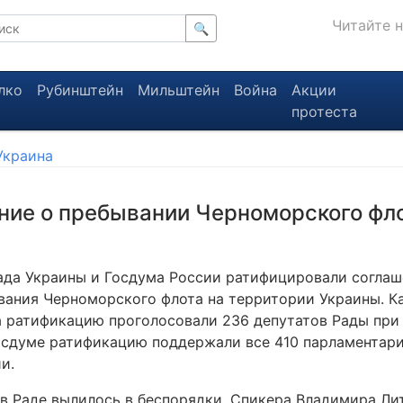
Читайте 
🔍
лко
Рубинштейн
Мильштейн
Война
Акции
протеста
Украина
р
ие о пребывании Черноморского фл
ада Украины и Госдума России ратифицировали соглаш
вания Черноморского флота на территории Украины. К
за ратификацию проголосовали 236 депутатов Рады пр
Госдуме ратификацию поддержали все 410 парламентар
и.
в Раде вылилось в беспорядки. Спикера Владимира Лит