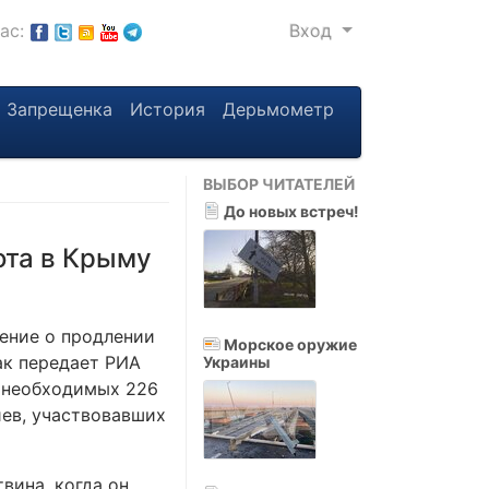
нас:
Вход
Запрещенка
История
Дерьмометр
ВЫБОР ЧИТАТЕЛЕЙ
До новых встреч!
ота в Крыму
ение о продлении
Морское оружие
ак передает РИА
Украины
и необходимых 226
иев, участвовавших
вина, когда он