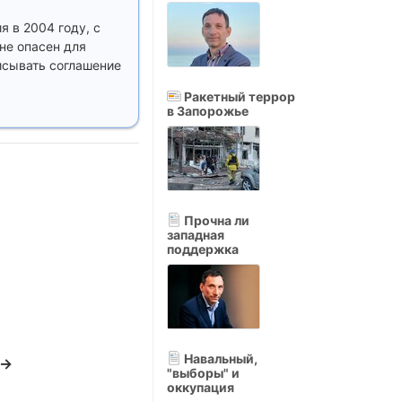
 в 2004 году, с
не опасен для
писывать соглашение
Ракетный террор
в Запорожье
Прочна ли
западная
поддержка
Навальный,
 →
"выборы" и
оккупация