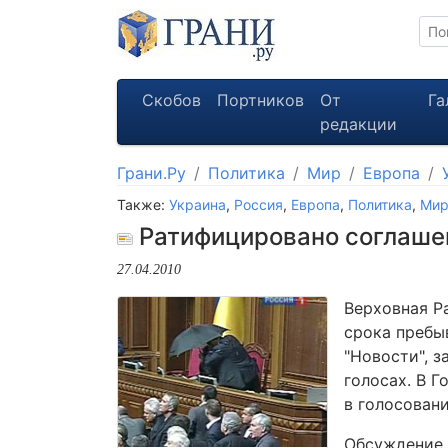
Скобов
Портников
От
Га
редакции
Грани.Ру
Политика
Мир
Европа
Также:
Украина
,
Россия
,
Европа
,
Политика
,
Ми
Ратифицировано соглашен
27.04.2010
Верховная Р
срока пребы
"Новости", 
голосах. В 
в голосовани
Обсуждение 