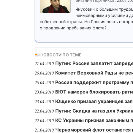
Виталий Портников
,
23.04.20
Янукович с большим трудом
неимоверными усилиями док
собственной страны. Но Россия опять поторо
о продлении пребывания флота?
НОВОСТИ ПО ТЕМЕ
Путин: Россия заплатит запред
27.04.2010
Комитет Верховной Рады не ре
26.04.2010
Россия поддержит программу 
25.04.2010
БЮТ намерен блокировать рат
23.04.2010
Ющенко призвал украинцев зап
23.04.2010
Путин: Скидка на газ для Укра
22.04.2010
КС Украины признал законным 
22.04.2010
Черноморский флот останется 
21.04.2010