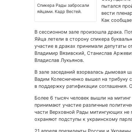
Спикера Рады забросали
пытался про
яйцами. Кадр Вестей.
вести плена
Как сообщает
В сессионном зале произошла драка. Пот
Яйца летели в сторону спикера букваль
участие в драках принимали депутаты о
Владимир Вязивский, Станислав Аржевит
Владислав Лукьянов.
В зале заседаний взорвалась дымовая ш
Вадим Колесниченко вышел на трибуну с
в поддержку ратификации соглашения. 
Более 6 тысяч человек вышли на митинг 
принимают участие различные политичес
части Верховной Рады митингующих не п
охраняют подступы к украинскому парла
21 апреля президенты России и Украин