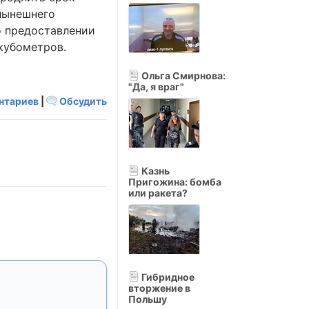
 нынешнего
о предоставлении
 кубометров.
Ольга Смирнова:
"Да, я враг"
нтариев
|
Обсудить
Казнь
Пригожина: бомба
или ракета?
Гибридное
вторжение в
Польшу