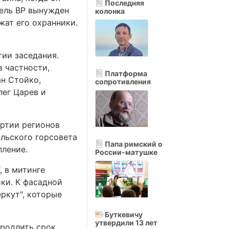
Последняя
тель ВР вынужден
колонка
жат его охранники.
тии заседания.
в частности,
Платформа
ан Стойко,
сопротивления
лег Царев и
артии регионов
ольского горсовета
Папа римский о
пление.
России-матушке
, в митинге
ки. К фасадной
ркут", которые
Буткевичу
утвердили 13 лет
продлить срок