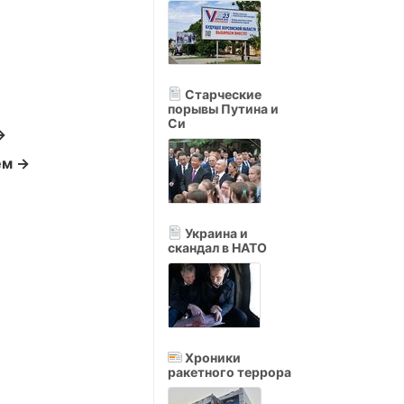
Старческие
порывы Путина и
Си
→
ем →
Украина и
скандал в НАТО
Хроники
ракетного террора