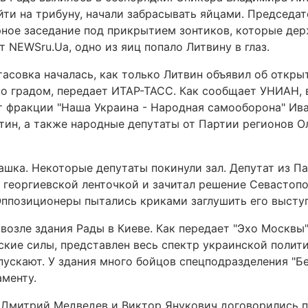
йти на трибуну, начали забрасывать яйцами. Председа
рное заседание под прикрытием зонтиков, которые дер
 NEWSru.Ua, одно из яиц попало Литвину в глаз.
асовка началась, как только Литвин объявил об откры
но градом, передает ИТАР-ТАСС. Как сообщает УНИАН, 
т фракции "Наша Украина - Народная самооборона" Ив
ин, а также народные депутаты от Партии регионов О
ашка. Некоторые депутаты покинули зал. Депутат из П
 георгиевской ленточкой и зачитал решение Севастоп
Оппозиционеры пытались криками заглушить его высту
возле здания Рады в Киеве. Как передает "Эхо Москвы"
кие силы, представлен весь спектр украинской полити
ускают. У здания много бойцов спецподразделения "Бе
менту.
ы Дмитрий Медведев и Виктор Янукович договорились 