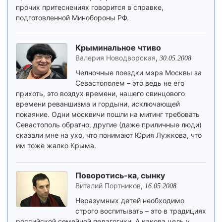
прочих притеснениях говорится в справке,
подготовленной Минобороны РФ.
Крыминальное чтиво
Валерия Новодворская
,
30.05.2008
Челночные поездки мэра Москвы за
Севастополем – это ведь не его
прихоть, это воздух времени, нашего свинцового
времени реваншизма и гордыни, исключающей
покаяние. Одни москвичи пошли на митинг требовать
Севастополь обратно, другие (даже приличные люди)
сказали мне на ухо, что понимают Юрия Лужкова, что
им тоже жалко Крыма.
Поворотись-ка, сынку
Виталий Портников
,
16.05.2008
Неразумных детей необходимо
строго воспитывать – это в традициях
российской семейной педагогики. А какова цель у