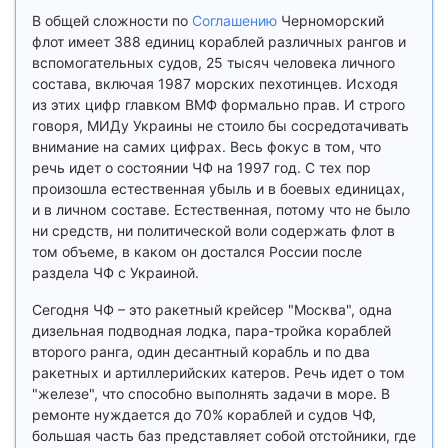
В общей сложности по
Соглашению
Черноморский
флот имеет 388 единиц кораблей различных рангов и
вспомогательных судов, 25 тысяч человека личного
состава, включая 1987 морских пехотинцев. Исходя
из этих цифр главком ВМФ формально прав. И строго
говоря, МИДу Украины не стоило бы сосредотачивать
внимание на самих цифрах. Весь фокус в том, что
речь идет о состоянии ЧФ на 1997 год. С тех пор
произошла естественная убыль и в боевых единицах,
и в личном составе. Естественная, потому что не было
ни средств, ни политической воли содержать флот в
том объеме, в каком он достался России после
раздела ЧФ с Украиной.
Сегодня ЧФ – это ракетный крейсер "Москва", одна
дизельная подводная лодка, пара-тройка кораблей
второго ранга, один десантный корабль и по два
ракетных и артиллерийских катеров. Речь идет о том
"железе", что способно выполнять задачи в море. В
ремонте нуждается до 70% кораблей и судов ЧФ,
большая часть баз представляет собой отстойники, где