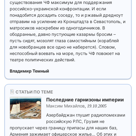
существования ЧФ максимум для поддержания
российско-украинской конфронтации. И если
понадобится досадить соседу, то и ржавый дредноут
отправим на усиление из Кронштадта в Севастополь, и
матросиков наскребем из одногодичников. В
ободранные, давно пустующие казармы бросим –
пусть сидят, мозолят глаза самостийным (кораблей
для новобранцев все одно не наберется). Словом,
неспособный воевать на море, пусть ЧФ повоюет на
театре политических действий.
Владимир Темный
СТАТЬИ ПО ТЕМЕ
Последние гарнизоны империи
Максим Михайлов
,
19.10.2005
Азербайджан глушит радиопомехами
российскую РЛС, Грузия не
пропускает через границу припасы для наших баз,
Армения зажимает офицерское жилье... Об этих и