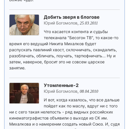
Добить зверя в блогове
Юрий Богомолов
,
25.03.2011
Что касается контента и судьбы
телеканала "Бесогон ТВ", то какое-то
время его ведущий Никита Михалков будет
распускать павлиний хвост, склочничать, скандалить,
разоблачать, обличать, поучать, тартюфничать... Ну и
затем, наверное, бросит это не совсем царское
занятие.
Утомленные-2
Юрий Богомолов
,
08.04.2010
И вот, когда казалось, что все дальше
пойдет как по маслу, вдруг ни с того
ни с сего такая нелепость - ряд видных российских
кинематографистов объявили о выходе из СК им.
Михалкова и о намерении создать новый Союз. И, судя