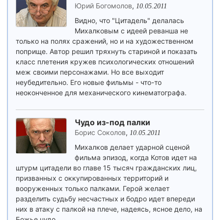
Юрий Богомолов
,
10.05.2011
Видно, что "Цитадель" делалась
Михалковым с идеей реванша не
только на полях сражений, но и на художественном
поприще. Автор решил тряхнуть стариной и показать
класс плетения кружев психологических отношений
меж своими персонажами. Но все выходит
неубедительно. Его новые фильмы - что-то
неоконченное для механического кинематографа.
Чудо из-под палки
Борис Соколов
,
10.05.2011
Михалков делает ударной сценой
фильма эпизод, когда Котов идет на
штурм цитадели во главе 15 тысяч гражданских лиц,
призванных с оккупированных территорий и
вооруженных только палками. Герой желает
разделить судьбу несчастных и бодро идет впереди
них в атаку с палкой на плече, надеясь, ясное дело, на
Божье чудо.