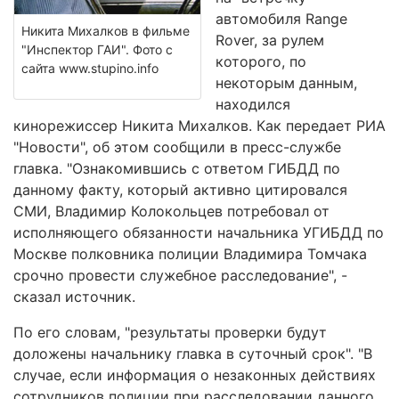
автомобиля Range
Никита Михалков в фильме
Rover, за рулем
"Инcпектор ГАИ". Фото с
которого, по
сайта www.stupino.info
некоторым данным,
находился
кинорежиссер Никита Михалков. Как передает РИА
"Новости", об этом сообщили в пресс-службе
главка. "Ознакомившись с ответом ГИБДД по
данному факту, который активно цитировался
СМИ, Владимир Колокольцев потребовал от
исполняющего обязанности начальника УГИБДД по
Москве полковника полиции Владимира Томчака
срочно провести служебное расследование", -
сказал источник.
По его словам, "результаты проверки будут
доложены начальнику главка в суточный срок". "В
случае, если информация о незаконных действиях
сотрудников полиции при расследовании данного