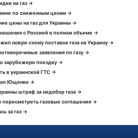
идки на газ →
раине по сниженным ценам →
ние цены на газ для Украины →
тношения с Россией в полном объеме →
ил новую схему поставок газа на Украину →
ротиворечивые заявления по газу →
ую зарубежную поездку →
ть в украинской ГТС →
тал Ющенко →
Украины штраф за недобор газа →
пересмотреть газовые соглашения →
сь за газ →