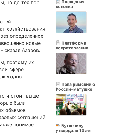
Последняя
, но до тех пор,
колонка
астей
ект хозяйствования
ерез определенное
совершенно новые
Платформа
сопротивления
- сказал Азаров.
м, поэтому их
вой сфере
 ежегодно
Папа римский о
России-матушке
го и стоит выше
торые были
ых объемов
газовых соглашений
также понимает
Буткевичу
утвердили 13 лет