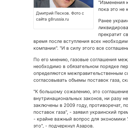
"Изменения 
пока это не 
Дмитрий Песков. Фото с
сайта g8russia.ru
Ранее украи
ликвидирова
прекратит с
время после вступления всех необходи
компании". "И в силу этого все соглашен
По его мнению, газовые соглашения меж
необходимо в обязательном порядке пер
определяются межправительственным со
согласовывать объемы поставок газа, ск
"К большому сожалению, это соглашение
внутринациональных законов, ни разу н
заключены в 2009 году, противоречат, п
поставок газа", - заявил украинский пр
- крайне важный вопрос для экономики 
это", - подчеркнул Азаров.