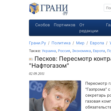
Скобов
Портников
От
Га
редакции
Грани.Ру
Политика
Мир
Европа
Также:
Украина
,
Россия
,
Экономика
,
Европа
,
По
Песков: Пересмотр контра
"Нафтогазом"
02.09.2011
Пересмотр г
"Газпрома" с
секретарь р
газовая ком
обязательст