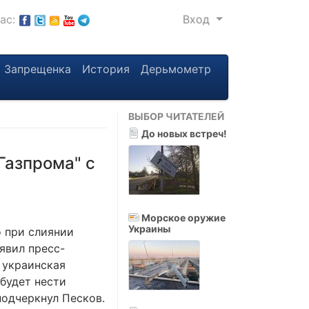
нас:
Вход
Запрещенка
История
Дерьмометр
ВЫБОР ЧИТАТЕЛЕЙ
До новых встреч!
Газпрома" с
Морское оружие
Украины
 при слиянии
аявил пресс-
 украинская
будет нести
подчеркнул Песков.