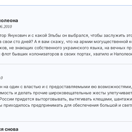
полеона
06.2010
ор Янукович и с какой Эльбы он выбрался, чтобы заслужить эт
а свои сто дней? А я вам скажу, что на армии могущественной 
ков, не знающих собственного украинского языка, на вечных пр
лот бывших колонизаторов в своих портах, хватило и Наполео
10
н на один с властью и с предоставляемыми ею возможностями
имость и делать прочие широковещательные жесты улетучивае
России придется выторговывать, вытягивать клещами, шантажир
оды приходилось предпринимать для обеспечения большой и свет
я снова