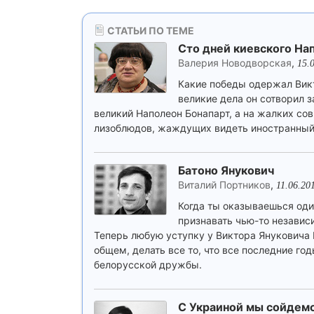
СТАТЬИ ПО ТЕМЕ
Сто дней киевского На
Валерия Новодворская
,
15.
Какие победы одержал Викт
великие дела он сотворил з
великий Наполеон Бонапарт, а на жалких сов
лизоблюдов, жаждущих видеть иностранный ф
Батоно Янукович
Виталий Портников
,
11.06.20
Когда ты оказываешься оди
признавать чью-то независ
Теперь любую уступку у Виктора Януковича 
общем, делать все то, что все последние г
белорусской дружбы.
С Украиной мы сойдемс