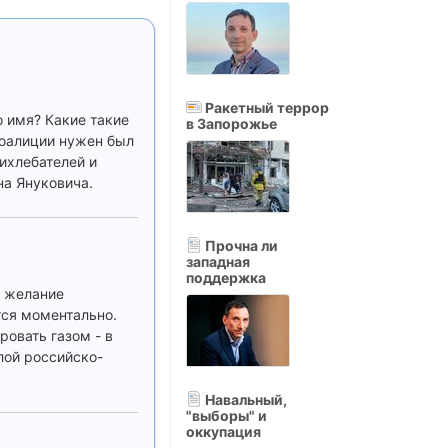
Ракетный террор
о имя? Какие такие
в Запорожье
коалиции нужен был
ихлебателей и
на Януковича.
Прочна ли
западная
поддержка
, желание
тся моментально.
овать газом - в
лой российско-
Навальный,
"выборы" и
оккупация