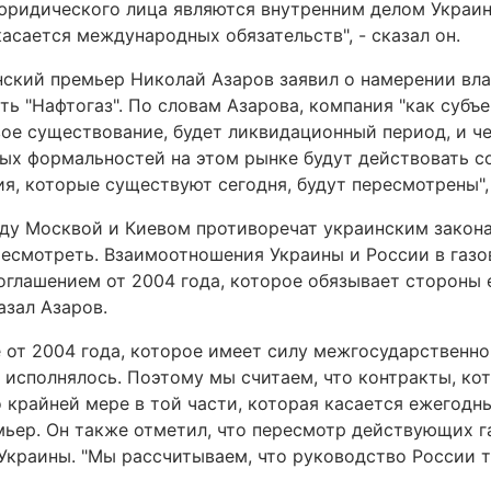
юридического лица являются внутренним делом Украины
касается международных обязательств", - сказал он.
нский премьер Николай Азаров заявил о намерении вл
ть "Нафтогаз". По словам Азарова, компания "как субъ
вое существование, будет ликвидационный период, и ч
мых формальностей на этом рынке будут действовать 
ия, которые существуют сегодня, будут пересмотрены", 
ду Москвой и Киевом противоречат украинским закона
есмотреть. Взаимоотношения Украины и России в газо
глашением от 2004 года, которое обязывает стороны
азал Азаров.
 от 2004 года, которое имеет силу межгосударственно
е исполнялось. Поэтому мы считаем, что контракты, ко
о крайней мере в той части, которая касается ежегодн
емьер. Он также отметил, что пересмотр действующих 
Украины. "Мы рассчитываем, что руководство России 