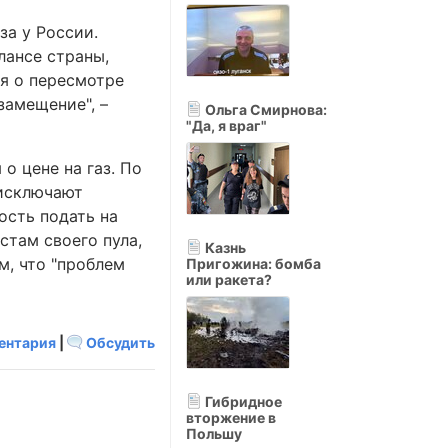
за у России.
лансе страны,
ся о пересмотре
замещение", –
Ольга Смирнова:
"Да, я враг"
о цене на газ. По
 исключают
ость подать на
стам своего пула,
Казнь
м, что "проблем
Пригожина: бомба
или ракета?
ентария
|
Обсудить
Гибридное
вторжение в
Польшу