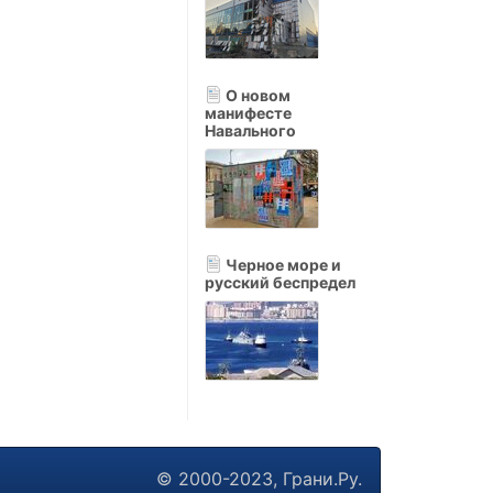
О новом
манифесте
Навального
Черное море и
русский беспредел
© 2000-2023, Грани.Ру.