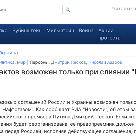
Читайте 
🔍
лко
Рубинштейн
Мильштейн
Война
Акции
протеста
Украина
литика
,
Мир
| Персоны:
Дмитрий Песков
,
Николай Азаров
ктов возможен только при слиянии "
азовых соглашений России и Украины возможен только
 "Нафтогазом". Как сообщает РИА "Новости", об этом з
оссийского премьера Путина Дмитрий Песков. Если же
пания будет реорганизована, ее правопреемник должен 
ва перед Россией, исполняя действующее соглашение, 