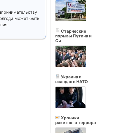
дпринимательству
 полгода может быть
сия.
Старческие
порывы Путина и
Си
Украина и
скандал в НАТО
Хроники
ракетного террора