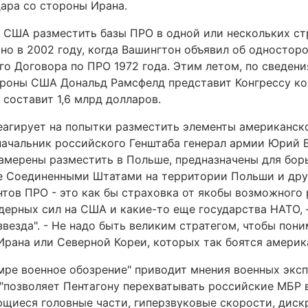
дара со стороны Ирана.
 США разместить базы ПРО в одной или нескольких ст
тно в 2002 году, когда Вашингтон объявил об одностор
го Договора по ПРО 1972 года. Этим летом, по сведени
роны США Дональд Рамсфелд представит Конгрессу к
составит 1,6 млрд долларов.
еагирует на попытки разместить элементы американско
, начальник российского Генштаба генерал армии Юрий
намерены разместить в Польше, предназначены для бор
е Соединенными Штатами на территории Польши и дру
тов ПРО - это как бы страховка от якобы возможного 
дерных сил на США и какие-то еще государства НАТО, 
везда". - Не надо быть великим стратегом, чтобы пони
рана или Северной Кореи, которых так боятся америк
мре военное обозрение" приводит мнения военных эксп
"позволяет Пентагону перехватывать российские МБР 
яющиеся головные части, гиперзвуковые скорости, дис