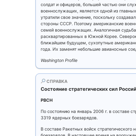
солдат и офицеров, большей частью они служ
военнослужащих, является одной из главных 
утратили свое значение, поскольку создава
стороны СССР. Поэтому американские военн
семей военнослужащих. Аналогичная судьба 
расквартированных в Южной Корее. Северок
ближайшем будущем, сухопутные американск
года. Их заменят небольшие авианосные сое
Washington Profile
СПРАВКА
Состояние стратегических сил Росс
РВСН
По состоянию на январь 2006 г. в составе с
3319 ядерных боезарядов.
В составе Ракетных войск стратегического 
боезарядов. В настоящее время на вооруже