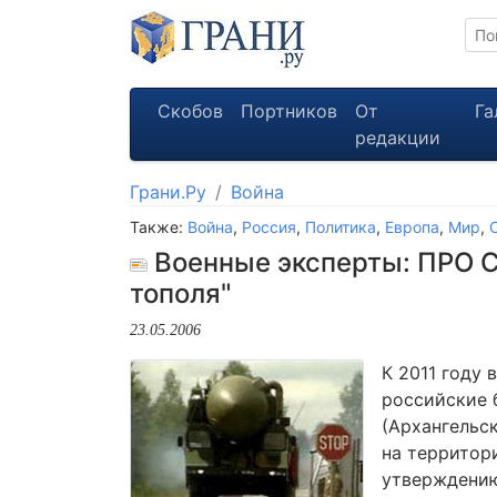
Скобов
Портников
От
Га
редакции
Грани.Ру
Война
Также:
Война
,
Россия
,
Политика
,
Европа
,
Мир
,
Военные эксперты: ПРО С
тополя"
23.05.2006
К 2011 году
российские 
(Архангельск
на территор
утверждению