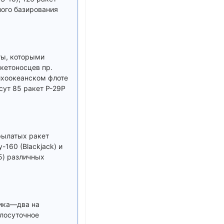
ного базирования
ты, которыми
кетоносцев пр.
Тихоокеанском флоте
есут 85 ракет Р-29Р
рылатых ракет
160 (Blackjack) и
5) различных
ника—два на
глосуточное