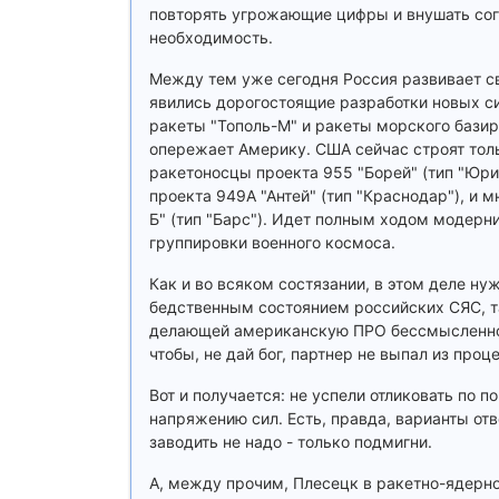
повторять угрожающие цифры и внушать сог
необходимость.
Между тем уже сегодня Россия развивает с
явились дорогостоящие разработки новых си
ракеты "Тополь-М" и ракеты морского базир
опережает Америку. США сейчас строят толь
ракетоносцы проекта 955 "Борей" (тип "Юри
проекта 949А "Антей" (тип "Краснодар"), и 
Б" (тип "Барс"). Идет полным ходом модерн
группировки военного космоса.
Как и во всяком состязании, в этом деле ну
бедственным состоянием российских СЯС, та
делающей американскую ПРО бессмысленной.
чтобы, не дай бог, партнер не выпал из проц
Вот и получается: не успели отликовать по 
напряжению сил. Есть, правда, варианты отв
заводить не надо - только подмигни.
А, между прочим, Плесецк в ракетно-ядерно