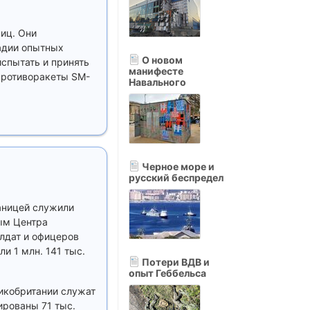
ниц. Они
тадии опытных
О новом
спытать и принять
манифесте
противоракеты SM-
Навального
Черное море и
русский беспредел
раницей служили
ным Центра
олдат и офицеров
и 1 млн. 141 тыс.
Потери ВДВ и
опыт Геббельса
ликобритании служат
ированы 71 тыс.