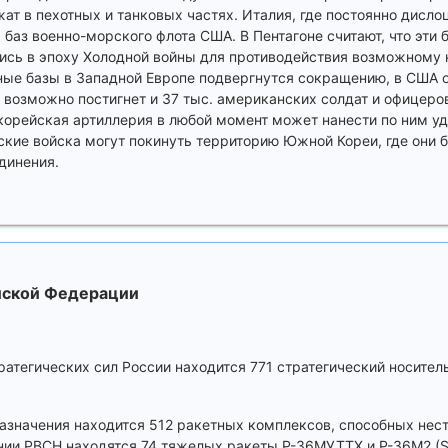
ат в пехотных и танковых частях. Италия, где постоянно дисло
баз военно-морского флота США. В Пентагоне считают, что эти 
лись в эпоху Холодной войны для противодействия возможному
ые базы в Западной Европе подвергнутся сокращению, в США 
возможно постигнет и 37 тыс. американских солдат и офицеро
орейская артиллерия в любой момент может нанести по ним уд
ие войска могут покинуть территорию Южной Кореи, где они б
динения.
ийской Федерации
тратегических сил России находится 771 стратегический носител
назначения находится 512 ракетных комплексов, способных нес
нии РВСН находятся 74 тяжелых ракеты Р-36МУТТХ и Р-36М2 (SS