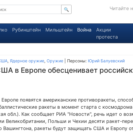
Читайте 
🔍
лко
Рубинштейн
Мильштейн
Война
Акции
протеста
США
,
Ядерное оружие
,
Оружие
| Персоны:
Юрий Балуевский
ША в Европе обесценивает российск
 в Европе появятся американские противоракеты, спос
баллистические ракеты в момент старта с космодрома
ая обл.). Как сообщает РИА "Новости", речь идет о во
ии Великобритании, Польши и Чехии десяти ракет-пере
 Вашингтона, ракеты будут защищать США и Европу о