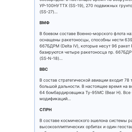
УР-100НУТТХ (SS-19), 270 подвижных грунто
(SS-27)…
ВМФ
В боевом составе Военно-морского флота на
оснащены ракетоносцы, способны нести 639
667БДРМ (Delta IV), которые несут 96 ракет 
базируются четыре ракетоносца пр. 667БДР (D
(SS-N-18)…
ВВС
В состав стратегической авиации входит 7
большой дальности. В настоящее время на в
64 бомбардировщика Ту-95МС (Bear H). Вс
модификаций…
СПРН
В составе космического эшелона системы р
высокоэллиптических орбитах и один геост