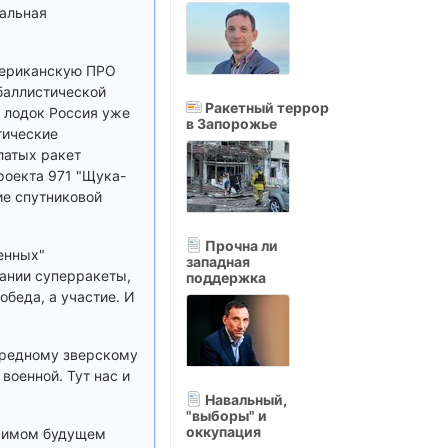
чальная
мериканскую ПРО
баллистической
Ракетный террор
х лодок Россия уже
в Запорожье
гические
латых ракет
проекта 971 "Щука-
ие спутниковой
Прочна ли
ченных"
западная
дании суперракеты,
поддержка
беда, а участие. И
чередному зверскому
военной. Тут нас и
Навальный,
"выборы" и
оккупация
зримом будущем