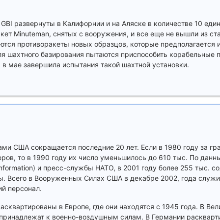
GBI развернуты в Калифорнии и на Аляске в количестве 10 еди
кет Minuteman, снятых с вооружения, и все еще не вышли из с
ются противоракеты новых образцов, которые предполагается и
для шахтного базирования пытаются приспособить корабельные 
 в мае завершила испытания такой шахтной установки.
ми США сокращается последние 20 лет. Если в 1980 году за г
еров, то в 1990 году их число уменьшилось до 610 тыс. По дан
nformation) и пресс-службы НАТО, в 2001 году более 255 тыс. с
 Всего в Вооруженных Силах США в декабре 2002, года служил
ий персонал.
асквартированы в Европе, где они находятся с 1945 года. В Ве
и принадлежат к военно-воздушным силам. В Германии раскварт