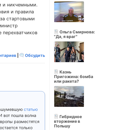
и и никчемными.
овия и правила
 за стартовыми
министр
Ольга Смирнова:
е перехватчиков
"Да, я враг"
нтариев
|
Обсудить
Казнь
Пригожина: бомба
или ракета?
 нашумевшую
статью
И вот пошла волна
Гибридное
вторжение в
 Европы разместятся
Польшу
остается только