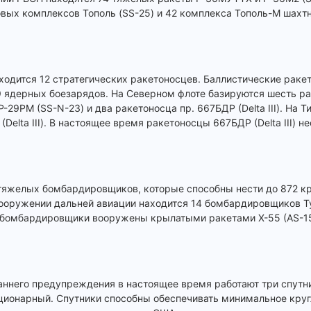
вых комплексов Тополь (SS-25) и 42 комплекса Тополь-М шахт
ходится 12 стратегических ракетоносцев. Баллистические раке
 ядерных боезарядов. На Северном флоте базируются шесть ра
Р-29РМ (SS-N-23) и два ракетоносца пр. 667БДР (Delta III). На 
elta III). В настоящее время ракетоносцы 667БДР (Delta III) н
8 тяжелых бомбардировщиков, которые способны нести до 872 к
ооружении дальней авиации находится 14 бомбардировщиков Ту-
е бомбардировщики вооружены крылатыми ракетами Х-55 (AS-1
аннего предупреждения в настоящее время работают три спут
ационарный. Спутники способны обеспечивать минимальное кру