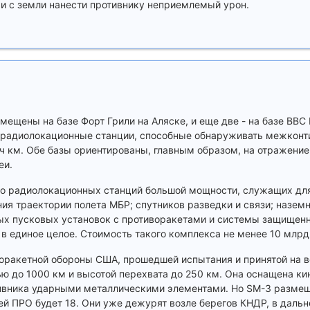
я, и с земли нанести противнику неприемлемый урон.
мещены на базе Форт Грили на Аляске, и еще две - на базе ВВС
 радиолокационные станции, способные обнаруживать межконт
ч км. Обе базы ориентированы, главным образом, на отражени
еи.
о радиолокационных станций большой мощности, служащих для
ия траектории полета МБР; спутников разведки и связи; наземн
ых пусковых установок с противоракетами и системы защищен
 в единое целое. Стоимость такого комплекса не менее 10 млрд
оракетной обороны США, прошедшей испытания и принятой на 
тью до 1000 км и высотой перехвата до 250 км. Она оснащена к
тивника ударными металлическими элементами. Но SM-3 разме
лей ПРО будет 18. Они уже дежурят возле берегов КНДР, в даль