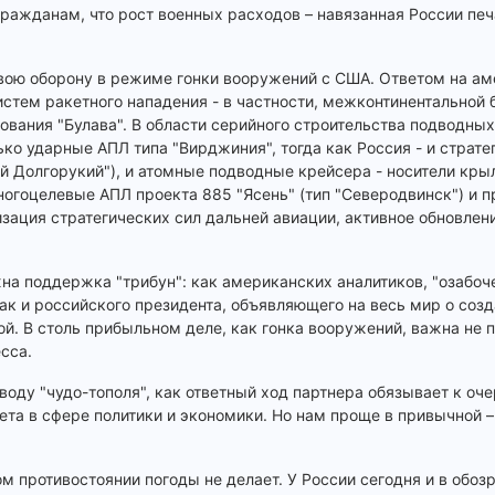
ражданам, что рост военных расходов – навязанная России пе
вою оборону в режиме гонки вооружений с США. Ответом на а
стем ракетного нападения - в частности, межконтинентальной 
ования "Булава". В области серийного строительства подводны
ко ударные АПЛ типа "Вирджиния", тогда как Россия - и страте
й Долгорукий"), и атомные подводные крейсера - носители кры
многоцелевые АПЛ проекта 885 "Ясень" (тип "Северодвинск") и 
изация стратегических сил дальней авиации, активное обновлен
жна поддержка "трибун": как американских аналитиков, "озабо
к и российского президента, объявляющего на весь мир о соз
 В столь прибыльном деле, как гонка вооружений, важна не по
есса.
поводу "чудо-тополя", как ответный ход партнера обязывает к о
ета в сфере политики и экономики. Но нам проще в привычной – 
м противостоянии погоды не делает. У России сегодня и в обо