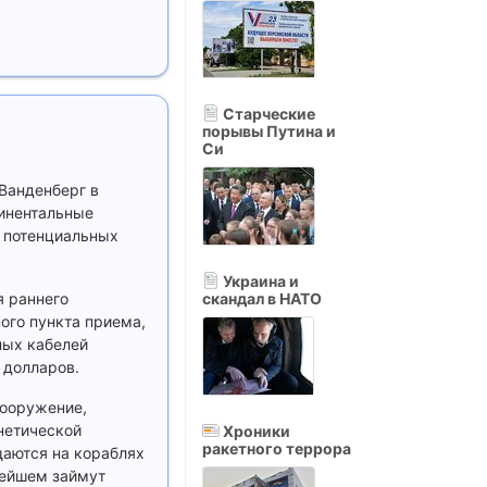
Старческие
порывы Путина и
Си
 Ванденберг в
инентальные
е потенциальных
Украина и
 раннего
скандал в НАТО
ого пункта приема,
ных кабелей
 долларов.
вооружение,
инетической
Хроники
ракетного террора
щаются на кораблях
нейшем займут