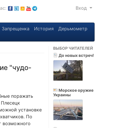
нас:
Вход
Запрещенка
История
Дерьмометр
ВЫБОР ЧИТАТЕЛЕЙ
До новых встреч!
ие "чудо-
Морское оружие
Украины
обные поражать
 Плесецк
зможной установке
хватчиков. По
т возможного