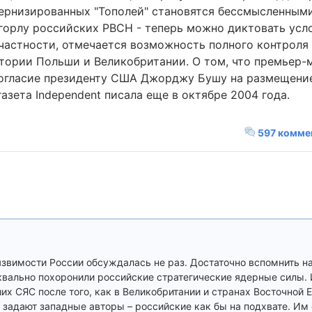
дернизированных "Тополей" становятся бессмысленным
 горлу российских РВСН - теперь можно диктовать усл
В частности, отмечается возможность полного контроля
ории Польши и Великобритании. О том, что премьер-
согласие президенту США Джорджу Бушу на размещени
зета Independent писала еще в октябре 2004 года.
597 комме
язвимости России обсуждалась не раз. Достаточно вспомнить
буквально похоронили российские стратегические ядерные силы. 
их СЯС после того, как в Великобритании и странах Восточной
задают западные авторы – российские как бы на подхвате. Им 