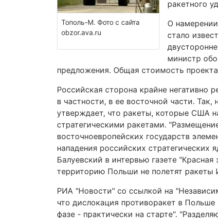
ракетного у
Тополь-М. Фото с сайта
О намерении
obzor.ava.ru
стало извес
двусторонне
министр обо
предложения. Общая стоимость проекта 
Российская сторона крайне негативно р
в частности, в ее восточной части. Так
утверждает, что ракеты, которые США 
стратегическими ракетами. "Размещени
восточноевропейских государств элемен
нападения российских стратегических я
Балуевский в интервью газете "Красная з
территорию Польши не полетят ракеты И
РИА "Новости" со ссылкой на "Независи
что дислокация противоракет в Польше 
фазе - практически на старте". "Раздел