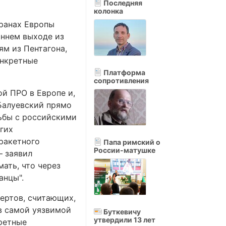
Последняя
колонка
ранах Европы
оннем выходе из
ям из Пентагона,
онкретные
Платформа
сопротивления
й ПРО в Европе и,
 Балуевский прямо
ьбы с российскими
гих
ракетного
Папа римский о
России-матушке
– заявил
мать, что через
анцы".
ертов, считающих,
в самой уязвимой
Буткевичу
утвердили 13 лет
кретные