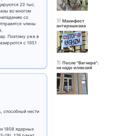
цируются 23 тыс.
базы во многом
 нападению со
Манифест
отправятся члены
антирашизма
в,
ар. Поэтому уже в
азируются с 1951
После "Вагнера":
не надо иллюзий
ь, способный нести
ти 1808 ядерных
-18), 126 ракет