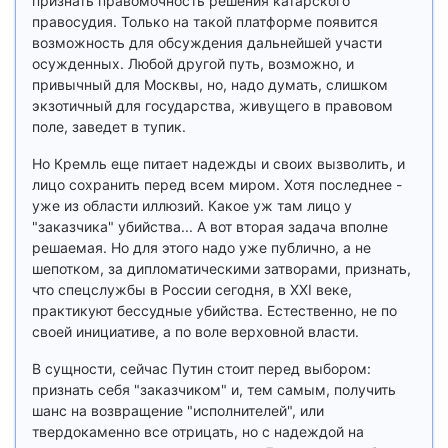
признать правомочность решения катарского
правосудия. Только на такой платформе появится
возможность для обсуждения дальнейшей участи
осужденных. Любой другой путь, возможно, и
привычный для Москвы, но, надо думать, слишком
экзотичный для государства, живущего в правовом
поле, заведет в тупик.
Но Кремль еще питает надежды и своих вызволить, и
лицо сохранить перед всем миром. Хотя последнее -
уже из области иллюзий. Какое уж там лицо у
"заказчика" убийства... А вот вторая задача вполне
решаемая. Но для этого надо уже публично, а не
шепотком, за дипломатическими затворами, признать,
что спецслужбы в России сегодня, в XXI веке,
практикуют бессудные убийства. Естественно, не по
своей инициативе, а по воле верховной власти.
В сущности, сейчас Путин стоит перед выбором:
признать себя "заказчиком" и, тем самым, получить
шанс на возвращение "исполнителей", или
твердокаменно все отрицать, но с надеждой на