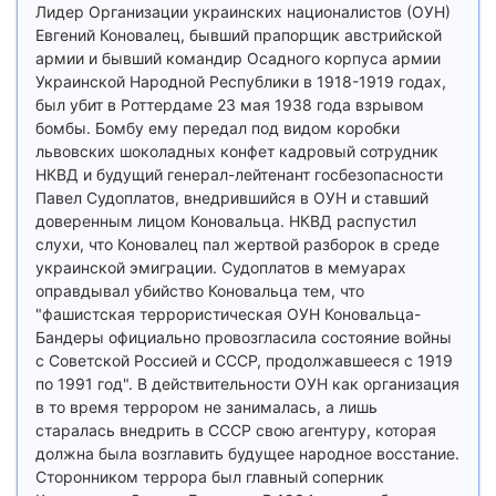
Лидер Организации украинских националистов (ОУН)
Евгений Коновалец, бывший прапорщик австрийской
армии и бывший командир Осадного корпуса армии
Украинской Народной Республики в 1918-1919 годах,
был убит в Роттердаме 23 мая 1938 года взрывом
бомбы. Бомбу ему передал под видом коробки
львовских шоколадных конфет кадровый сотрудник
НКВД и будущий генерал-лейтенант госбезопасности
Павел Судоплатов, внедрившийся в ОУН и ставший
доверенным лицом Коновальца. НКВД распустил
слухи, что Коновалец пал жертвой разборок в среде
украинской эмиграции. Судоплатов в мемуарах
оправдывал убийство Коновальца тем, что
"фашистская террористическая ОУН Коновальца-
Бандеры официально провозгласила состояние войны
с Советской Россией и СССР, продолжавшееся с 1919
по 1991 год". В действительности ОУН как организация
в то время террором не занималась, а лишь
старалась внедрить в СССР свою агентуру, которая
должна была возглавить будущее народное восстание.
Сторонником террора был главный соперник