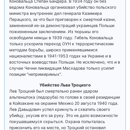
Коновальца Степан Бандера. В 1934 году он без
ведома Коновальца организовал убийство польского
министра внутренних дел генерала Казимира
Перацкого, за что был приговорен к смертной казни,
замененной из-за демонстраций украинцев Польши
пожизненным заключением. Из тюрьмы его
освободили немцы в 1939 году. Гибель Коновальца
только ускорила переход ОУН к террористическим
методам борьбы, широко применявшимися
националистами в 1941-1953 годах на Украине и в
восточных воеводствах Польши. Не исключено, что и в
случае Чечни ликвидация Масхадова только усилит
позиции "непримиримых".
Убийство Льва Троцкого
Лев Троцкий был смертельно ранен ударом
альпенштока (ледоруба) по голове в своей резиденции
в Койоакане на окраине Мехико 20 августа 1940 года.
Лев Давыдович успел крикнуть и схватить своего
убийцу, укусив его за руку. Это не дало возможности
покушавшемуся скрыться. Охрана попыталась
прикончить его на месте, но Троцкий остановил