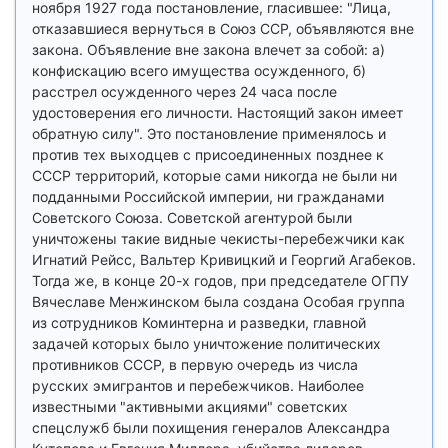
ноября 1927 года постановление, гласившее: "Лица,
отказавшиеся вернуться в Союз ССР, объявляются вне
закона. Объявление вне закона влечет за собой: а)
конфискацию всего имущества осужденного, б)
расстрел осужденного через 24 часа после
удостоверения его личности. Настоящий закон имеет
обратную силу". Это постановление применялось и
против тех выходцев с присоединенных позднее к
СССР территорий, которые сами никогда не были ни
подданными Российской империи, ни гражданами
Советского Союза. Советской агентурой были
уничтожены такие видные чекисты-перебежчики как
Игнатий Рейсс, Вальтер Кривицкий и Георгий Агабеков.
Тогда же, в конце 20-х годов, при председателе ОГПУ
Вячеславе Менжинском была создана Особая группа
из сотрудников Коминтерна и разведки, главной
задачей которых было уничтожение политических
противников СССР, в первую очередь из числа
русских эмигрантов и перебежчиков. Наиболее
известными "активными акциями" советских
спецслужб были похищения генералов Александра