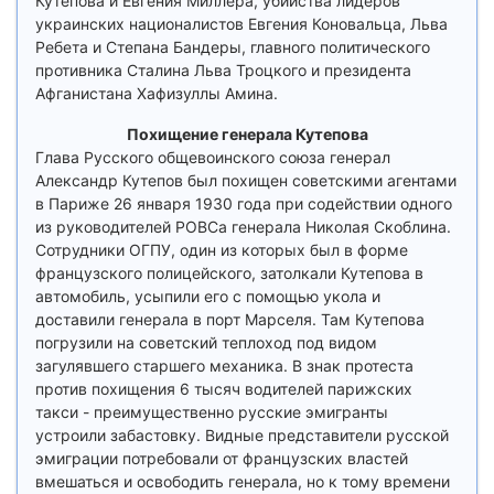
Кутепова и Евгения Миллера, убийства лидеров
украинских националистов Евгения Коновальца, Льва
Ребета и Степана Бандеры, главного политического
противника Сталина Льва Троцкого и президента
Афганистана Хафизуллы Амина.
Похищение генерала Кутепова
Глава Русского общевоинского союза генерал
Александр Кутепов был похищен советскими агентами
в Париже 26 января 1930 года при содействии одного
из руководителей РОВСа генерала Николая Скоблина.
Сотрудники ОГПУ, один из которых был в форме
французского полицейского, затолкали Кутепова в
автомобиль, усыпили его с помощью укола и
доставили генерала в порт Марселя. Там Кутепова
погрузили на советский теплоход под видом
загулявшего старшего механика. В знак протеста
против похищения 6 тысяч водителей парижских
такси - преимущественно русские эмигранты
устроили забастовку. Видные представители русской
эмиграции потребовали от французских властей
вмешаться и освободить генерала, но к тому времени