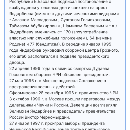
Республики Б.Басханов подписал постановление о
возбуждении уголовных дел и санкцию на арест
Яндарбиева (вместе с другими чеченскими лидерами
- Асланом Масхадовым , Султаном Гелисхановым,
Таймазом Абубакировым, Шамилем Басаевым и т.д.)
Яндарбиеву вменялись ст. 170 (злоупотребление
властью или служебным положением), 64 (измена
Родине) и 77 (бандитизм). В середине января 1995
года Яндарбиев руководил обороной центра Грозного,
его штаб располагался в подвале президентского
дворца.
22 апреля 1996 года в связи со смертью Дудаева
Госсоветом обороны ЧРИ объявлен президентом.
27 мая 1996 г. в Москве подписал Соглашение о
прекращении военных действий.
Сформировал 28 сентября 1996 г. правительство ЧРИ.
3 октября 1996 г. в Москве прошли переговоры между
делегациями Чечни и России. Делегации возглавляли
Зелимхан Яндарбиев и председатель правительства
России Виктор Черномырдин.
27 января 1997 г. проиграл выборы президента
Чеченской Республики, заняв третье рейтинговое