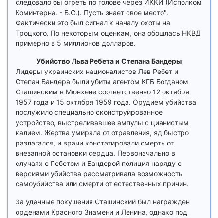
следовало бы огреть по голове через ИККИ (Исполком
Коминтерна. - Б.С.). Пусть знает свое место".
Фактически это был сигнал к началу охоты на
Троцкого. По некоторым оценкам, она обошлась НКВД
примерно в 5 миллионов долларов.
Убийство Льва Ребета и Степана Бандеры
Лидеры украинских националистов Лев Ребет и
Степан Бандера были убиты агентом КГБ Богданом
Сташинским в Мюнхене соответственно 12 октября
1957 года и 15 октября 1959 года. Орудием убийства
послужило специально сконструированное
устройство, выстреливавшее ампулы с цианистым
калием. Жертва умирала от отравления, яд быстро
разлагался, и врачи констатировали смерть от
внезапной остановки сердца. Первоначально в
случаях с Ребетом и Бандерой полиция наряду с
версиями убийства рассматривала возможность
самоубийства или смерти от естественных причин.
За удачные покушения Сташинский был награжден
орденами Красного Знамени и Ленина, однако под