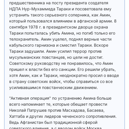
предшественника на посту президента создателя
НДПА Нур-Мухаммеда Тараки и посоветовала ему
устранить такого серьезного соперника, как Амин,
который пользовался влиянием в афганской армии. 8
сентября 1978 г. в президентском дворце охрана
Тараки попыталась убить Амина, но погиб только его
телохранитель. Амин уцелел, поднял верные части
кабульского гарнизона и сместил Тараки. Вскоре
Тараки задушили. Амин усилил террор против
мусульманских повстанцев, но цели не достиг.
Советскому руководству не понравилось, что Амин
пришел к власти без его санкции. Его решили убрать,
хотя Амин, как и Тараки, неоднократно просил о вводе
в страну советских войск, чтобы справиться со все
усиливавшимся повстанческим движением.
"Активная операция" по устранению Амина больше
всего напоминает те, которые обещает провести
Николай Патрушев против Масхадова, Басаева,
Хаттаба и других лидеров чеченского сопротивления.
Ведь Афганистан был традиционной сферой
советского влияния, а с вводом войск Москва