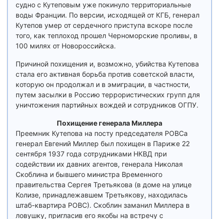
судно с Кутеповым уже покинуло территориальные
воды Франции. По версии, исходящей от КГБ, генерал
Кутепов умер от сердечного приступа вскоре после
того, как теплоход прошел Черноморские проливы, в
100 милях от Новороссийска.
Причиной похищения и, возможно, убийства Кутепова
стала его активная борьба против советской власти,
которую он продолжал и в эмиграции, в частности,
путем засылки в Россию террористических групп для
уничтожения партийных вождей и сотрудников ОГПУ.
Похищение генерала Миллера
Преемник Кутепова на посту председателя РОВСа
генерал Евгений Миллер был похищен в Париже 22
сентября 1937 года сотрудниками НКВД при
содействии их давних агентов, генерала Николая
Скоблина и бывшего министра Временного
правительства Сергея Третьякова (в доме на улице
Колизе, принадлежавшем Третьякову, находилась
штаб-квартира РОВС). Скоблин заманил Миллера в
ловушку, пригласив его якобы на встречу с