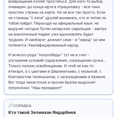
возвращение коллег проститься. Для кого-то выбор
очевиден: до конца идти в отрицаловку - все-таки
престиж страны на карте. Но не все так просто. Если
не станешь "с кича" друзей вынимать, кто ж потом за
тобой пойдет. Переходя на официальный язык: не
выручит сегодня Путин катарских сидельцев - завтра
на аналогичный подвиг уже вдохновлять будет
труднее. И наоборот: дожмет свое - и "народ" за ним
потянется. Квалифицированный народ.
И всякого рода "полупобеды" тут не в счет -
улучшение условий содержания, сокращение срока...
Только полное освобождение. И чтоб не как-то
втихаря, а с цветами в Шереметьево, с музыкой, с
благовестом телеканалов, с награждением в Кремле.
Вот тогда чекистская и прочая братва выдохнет
потрясенно: "Наш президент!"
СПРАВКА
Кто такой Зелимхан Яндарбиев