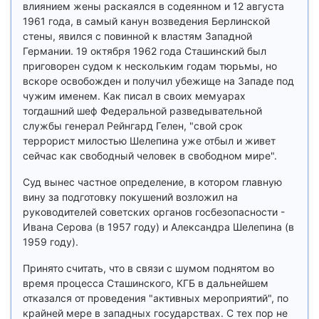
влиянием жены раскаялся в содеянном и 12 августа
1961 года, в самый канун возведения Берлинской
стены, явился с повинной к властям Западной
Германии. 19 октября 1962 года Сташинский был
приговорен судом к нескольким годам тюрьмы, но
вскоре освобожден и получил убежище на Западе под
чужим именем. Как писал в своих мемуарах
тогдашний шеф Федеральной разведывательной
службы генерал Рейнгард Гелен, "свой срок
террорист милостью Шелепина уже отбыл и живет
сейчас как свободный человек в свободном мире".
Суд вынес частное определение, в котором главную
вину за подготовку покушений возложил на
руководителей советских органов госбезопасности -
Ивана Серова (в 1957 году) и Александра Шелепина (в
1959 году).
Принято считать, что в связи с шумом поднятом во
время процесса Сташинского, КГБ в дальнейшем
отказался от проведения "активных мероприятий", по
крайней мере в западных государствах. С тех пор не