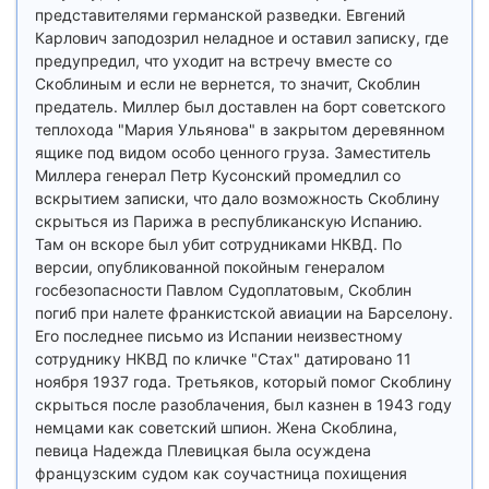
представителями германской разведки. Евгений
Карлович заподозрил неладное и оставил записку, где
предупредил, что уходит на встречу вместе со
Скоблиным и если не вернется, то значит, Скоблин
предатель. Миллер был доставлен на борт советского
теплохода "Мария Ульянова" в закрытом деревянном
ящике под видом особо ценного груза. Заместитель
Миллера генерал Петр Кусонский промедлил со
вскрытием записки, что дало возможность Скоблину
скрыться из Парижа в республиканскую Испанию.
Там он вскоре был убит сотрудниками НКВД. По
версии, опубликованной покойным генералом
госбезопасности Павлом Судоплатовым, Скоблин
погиб при налете франкистской авиации на Барселону.
Его последнее письмо из Испании неизвестному
сотруднику НКВД по кличке "Стах" датировано 11
ноября 1937 года. Третьяков, который помог Скоблину
скрыться после разоблачения, был казнен в 1943 году
немцами как советский шпион. Жена Скоблина,
певица Надежда Плевицкая была осуждена
французским судом как соучастница похищения