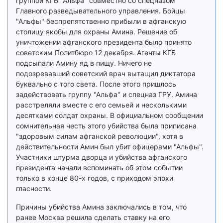
группой КГБ "Альфа" совместно со спецназом
Главного разведывательного управления. Бойцы
"Альфы" беспрепятственно прибыли в афганскую
столицу якобы для охраны Амина. Решение об
уничтожении афганского президента было принято
советским Политбюро 12 декабря. Агенты КГБ
подсыпали Амину яд в пищу. Ничего не
подозревавший советский врач вытащил диктатора
буквально с того света. После этого пришлось
задействовать группу "Альфа" и спецназ ГРУ. Амина
расстреляли вместе с его семьей и несколькими
десятками солдат охраны. В официальном сообщении
сомнительная честь этого убийства была приписана
"здоровым силам афганской революции", хотя в
действительности Амин был убит офицерами "Альфы".
Участники штурма дворца и убийства афганского
президента начали вспоминать об этом событии
только в конце 80-х годов, с приходом эпохи
гласности.
Причины убийства Амина заключались в том, что
ранее Москва решила сделать ставку на его