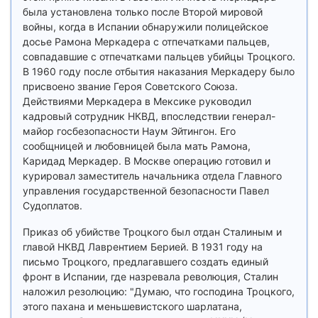
была установлена только после Второй мировой
войны, когда в Испании обнаружили полицейское
досье Рамона Меркадера с отпечатками пальцев,
совпадавшие с отпечатками пальцев убийцы Троцкого.
В 1960 году после отбытия наказания Меркадеру было
присвоено звание Героя Советского Союза.
Действиями Меркадера в Мексике руководил
кадровый сотрудник НКВД, впоследствии генерал-
майор госбезопасности Наум Эйтингон. Его
сообщницей и любовницей была мать Рамона,
Каридад Меркадер. В Москве операцию готовил и
курировал заместитель начальника отдела Главного
управления государственной безопасности Павел
Судоплатов.
Приказ об убийстве Троцкого был отдан Сталиным и
главой НКВД Лаврентием Берией. В 1931 году на
письмо Троцкого, предлагавшего создать единый
фронт в Испании, где назревала революция, Сталин
наложил резолюцию: "Думаю, что господина Троцкого,
этого пахана и меньшевистского шарлатана,