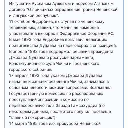
Ингушетии Русланом Аушевым и Борисом Агаповым
договор "О принципах определения границ Чеченской
и Ингушской республик".
11 октября Яндарбиев, выступая по чеченскому
телевидению, заявил, что Чечня не намерена
участвовать в выборах в Федеральное Собрание РФ.
В мае 1993 года Яндарбиев возглавил делегацию
правительства Дудаева на переговорах с оппозицией.
В апреле 1993 года поддержал решения президента
Джохара Дудаева о роспуске парламента,
Конституционного суда Чечни и Грозненского
городского собрания.
17 апреля 1993 года указом Джохара Дудаева
назначен и.о.вице-президента Чечни, занимался в
основном идеологическими вопросами. Возглавлял
Государственную комиссию по расследованию
преступлений оппозиции и комиссию по
перезахоронению тела Звиада Гамсахурдиа (по
некоторым данным, после этого получил прозвище
"главный похоронщик").
14 марта 1995 года и.о. прокурора Чеченской