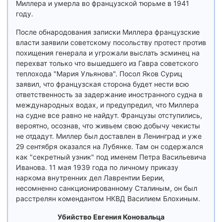
Миллера и умерла во французской тюрьме в 1941
году.
После обнародования записки Миллера французские
власти заявили советскому посольству протест против
похищения генерала и угрожали выслать эсминец на
перехват только что вышедшего из Гавра советского
теплохода "Мария Ульянова". Посол Яков Суриц
заявил, что французская сторона будет нести всю
ответственность за задержание иностранного судна в
международных водах, и предупредил, что Миллера
на судне все равно не найдут. Французы отступились,
вероятно, осознав, что живьем свою добычу чекисты
не отдадут. Миллер был доставлен в Ленинград и уже
29 сентября оказался на Лубянке. Там он содержался
как "секретный узник" под именем Петра Васильевича
Иванова. 11 мая 1939 года по личному приказу
наркома внутренних дел Лаврентии Берии,
несомненно санкционированному Сталиным, он был
расстрелян комендантом НКВД Василием Блохиным.
Убийство Евгения Коновальца