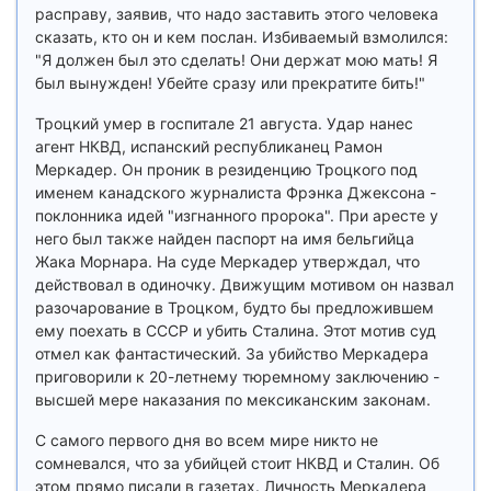
расправу, заявив, что надо заставить этого человека
сказать, кто он и кем послан. Избиваемый взмолился:
"Я должен был это сделать! Они держат мою мать! Я
был вынужден! Убейте сразу или прекратите бить!"
Троцкий умер в госпитале 21 августа. Удар нанес
агент НКВД, испанский республиканец Рамон
Меркадер. Он проник в резиденцию Троцкого под
именем канадского журналиста Фрэнка Джексона -
поклонника идей "изгнанного пророка". При аресте у
него был также найден паспорт на имя бельгийца
Жака Морнара. На суде Меркадер утверждал, что
действовал в одиночку. Движущим мотивом он назвал
разочарование в Троцком, будто бы предложившем
ему поехать в СССР и убить Сталина. Этот мотив суд
отмел как фантастический. За убийство Меркадера
приговорили к 20-летнему тюремному заключению -
высшей мере наказания по мексиканским законам.
С самого первого дня во всем мире никто не
сомневался, что за убийцей стоит НКВД и Сталин. Об
этом прямо писали в газетах. Личность Меркадера