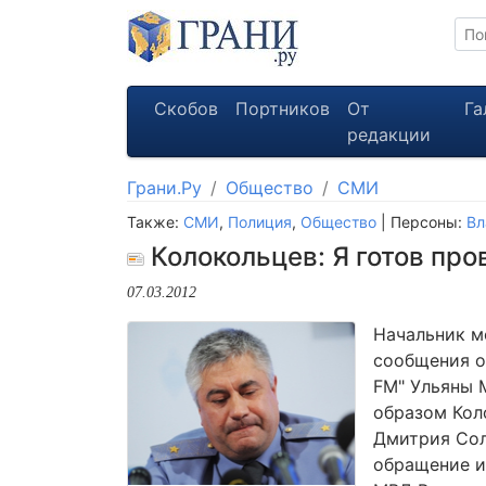
Скобов
Портников
От
Га
редакции
Грани.Ру
Общество
СМИ
Также:
СМИ
,
Полиция
,
Общество
| Персоны:
Вл
Колокольцев: Я готов пр
07.03.2012
Начальник м
сообщения о
FM" Ульяны 
образом Кол
Дмитрия Сол
обращение и