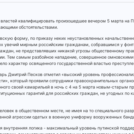
ну властей квалифицировать произошедшее вечером 5 марта на 
гчающими обстоятельствами.
вскую форму, по приказу неких неустановленных начальствен
ых увечий мирным российским гражданам, собравшимся у фонт
граждан, не представлявших никакой угрозы общественному пра
ии. Тем самым разбойное нападение, совершенное омновскими
ело характер освященного государственной властью преступле
арь Дмитрий Песков отметил «высокий уровень профессионализ
ти», который проявили сотрудники правоохранительных органо
нного своей камарильей в ночь с 4 на 5 марта новым-старым п
титуционных гарантий для российских граждан, не угодных по 
еловек в общественном месте, не имея на то специального раз
анной агрессии одетых в военную униформу вооруженных банди
оя внутренняя логика - максимальный уровень путинской подде