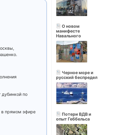
О новом
манифесте
Навального
Москвы,
лашенко.
Черное море и
полнения
русский беспредел
т дубинкой по
, в прямом эфире
Потери ВДВ и
опыт Геббельса