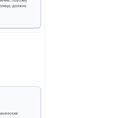
Чечне. Поэтому
толице, должно
 ханжеские