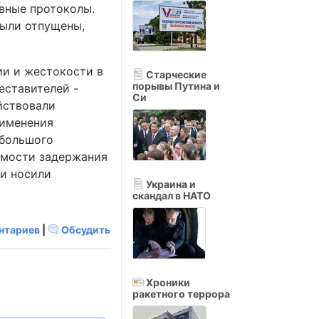
вные протоколы.
были отпущены,
ии и жестокости в
Старческие
порывы Путина и
еставителей -
Си
ействовали
рименения
 большого
димости задержания
ги носили
Украина и
скандал в НАТО
нтариев
|
Обсудить
Хроники
ракетного террора