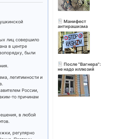
Манифест
Пушкинской
антирашизма
ных лиц совершило
ана в центре
вопорядку, были
После "Вагнера":
ния.
не надо иллюзий
ма, легитимности и
в.
равителем России,
каким-то причинам
решения, в любой
тов.
ржки, регулярно