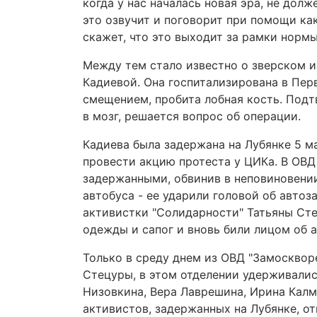
когда у нас началась новая эра, не дол
это озвучит и поговорит при помощи ка
скажет, что это выходит за рамки нормы
Между тем стало известно о зверском и
Кадиевой. Она госпитализирована в Пер
смещением, пробита лобная кость. Подт
в мозг, решается вопрос об операции.
Кадиева была задержана на Лубянке 5 м
провести акцию протеста у ЦИКа. В ОВД
задержанными, обвинив в неповиновении
автобуса - ее ударили головой об автоз
активистки "Солидарности" Татьяны Стец
одежды и сапог и вновь били лицом об а
Только в среду днем из ОВД "Замоскво
Стецуры, в этом отделении удерживалис
Низовкина, Вера Лаврешина, Ирина Калм
активистов, задержанных на Лубянке, от