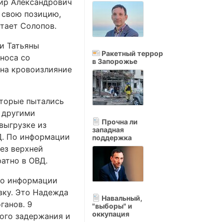
мир Александрович
 свою позицию,
итает Солопов.
и Татьяны
Ракетный террор
носа со
в Запорожье
 на кровоизлияние
оторые пытались
8 другими
Прочна ли
выгрузке из
западная
ВД. По информации
поддержка
без верхней
ратно в ОВД.
По информации
вку. Это Надежда
Навальный,
ганов. 9
"выборы" и
оккупация
ного задержания и