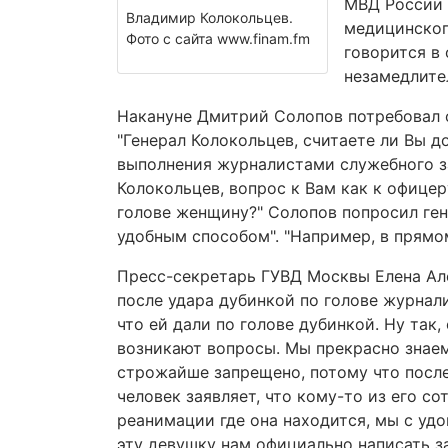
МВД России 
Владимир Колокольцев.
медицинског
Фото с сайта www.finam.fm
говорится в
незамедлите
Накануне Дмитрий Солопов потребовал о
"Генерал Колокольцев, считаете ли Вы 
выполнения журналистами служебного за
Колокольцев, вопрос к Вам как к офице
голове женщину?" Солопов попросил ген
удобным способом". "Например, в прямо
Пресс-секретарь ГУВД Москвы Елена Але
после удара дубинкой по голове журнал
что ей дали по голове дубинкой. Ну так,
возникают вопросы. Мы прекрасно знаем,
строжайше запрещено, потому что после
человек заявляет, что кому-то из его с
реанимации где она находится, мы с уд
эту девушку нам официально написать за