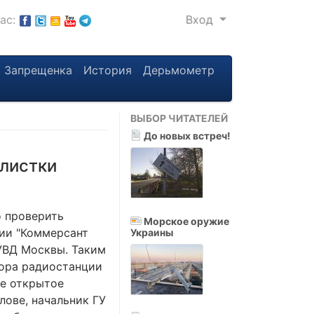
нас:
Вход
Запрещенка
История
Дерьмометр
ВЫБОР ЧИТАТЕЛЕЙ
До новых встреч!
алистки
о проверить
Морское оружие
ии "Коммерсант
Украины
УВД Москвы. Таким
тора радиостанции
е открытое
лове, начальник ГУ