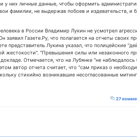
и у них личные данные, чтобы оформить администрати
вои фамилии, не выдержав побоев и издевательств, и 
еловека в России Владимир Лукин не усмотрел агресс
н заявил Газете.Ру, что полагается на отчеты своих пр
ете представитель Лукина указал, что полицейские "д
ной жестокости". "Превышения силы или незаконного п
в докладе. Отмечается, что на Лубянке "не наблюдалось
этом автор отчета считает, что "сам приказ о необхо
скольку стихийно возникавшие несогласованные митин
27 комме