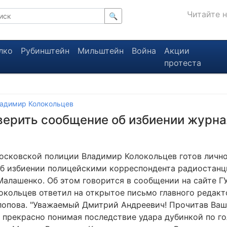
Читайте 
🔍
лко
Рубинштейн
Мильштейн
Война
Акции
протеста
адимир Колокольцев
оверить сообщение об избиении журн
осковской полиции Владимир Колокольцев готов личн
б избиении полицейскими корреспондента радиостанц
Малашенко. Об этом говорится в сообщении на сайте Г
окольцев ответил на открытое письмо главного редак
опова. "Уважаемый Дмитрий Андреевич! Прочитав Ваш
 прекрасно понимая последствие удара дубинкой по го