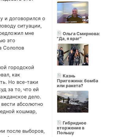
му и договорился о
поводу ситуации,
предложил мне
Ольга Смирнова:
"Да, я враг"
ью это
да Солопов
ной городской
вал, как
Казнь
Пригожина: бомба
ть. Но все-таки
или ракета?
уд за то, что ей
ражданское дело.
 вести абсолютно
ередной кошмар,
Гибридное
вторжение в
ии после выборов,
Польшу