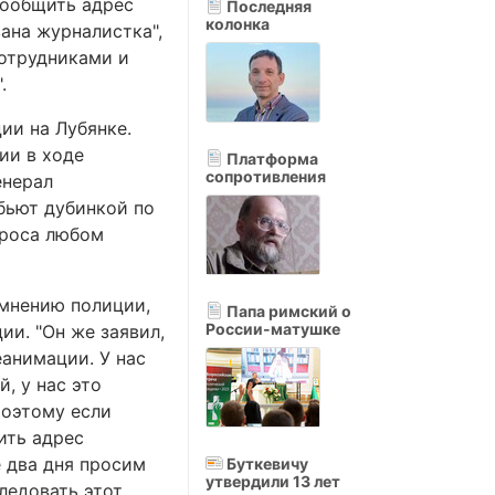
сообщить адрес
Последняя
колонка
ана журналистка",
сотрудниками и
.
ии на Лубянке.
ии в ходе
Платформа
сопротивления
енерал
бьют дубинкой по
проса любом
 мнению полиции,
Папа римский о
России-матушке
ии. "Он же заявил,
еанимации. У нас
, у нас это
Поэтому если
ить адрес
е два дня просим
Буткевичу
утвердили 13 лет
ледовать этот