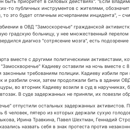
жен быть приоритет в силовых действиях". "Если Влади
ких-то публичных инструментов с жителями, обозначит
, то это будет отличным исчерпанием инцидента", – сч
збиении в ОВД "Замоскоречье" гражданской активистк
вую градскую больницу, у нее множественный перелом 
вердился диагноз "сотрясение мозга", есть подозрение
арта вместе с другими политическими активистами, к
 "Замоскворечье" Кадиеву оставили на ночь вместе с 
 законным требованиям полиции. Кадиеву избили при 
ак и разбили очки, затем продолжали бить в здании О
уры, во вторник Кадиеву возили в суд в наручниках, 
втозак. В суде задержанных не приняли, их повезли об
речье" отпустили остальных задержанных активистов. 
ь 6 человек, пятеро из которых держали сухую голодо
ыкова, Ирина Травкина, Павел Шехтман, Геннадий Стро
казались назвать себя в знак протеста против незакон