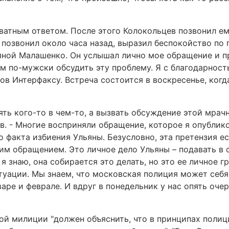
кватным ответом. После этого Колокольцев позвонил е
 позвонил около часа назад, выразил беспокойство по 
ьяной Малашенко. Он услышал лично мое обращение и 
ом по-мужски обсудить эту проблему. Я с благодарност
ов Интерфаксу. Встреча состоится в воскресенье, ког
ять кого-то в чем-то, а вызвать обсуждение этой мрач
в. - Многие восприняли обращение, которое я опублико
 факта избиения Ульяны. Безусловно, эта претензия ес
тим обращением. Это личное дело Ульяны – подавать в с
 я знаю, она собирается это делать, но это ее личное г
туации. Мы знаем, что московская полиция может себя
варе и феврале. И вдруг в понедельник у нас опять оч
ной милиции "должен объяснить, что в принципах полиц