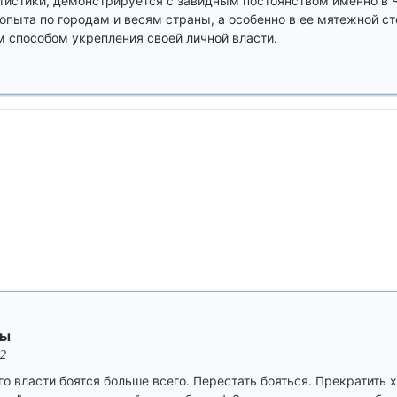
истики, демонстрируется с завидным постоянством именно в 
пыта по городам и весям страны, а особенно в ее мятежной с
 способом укрепления своей личной власти.
ны
12
го власти боятся больше всего. Перестать бояться. Прекратить