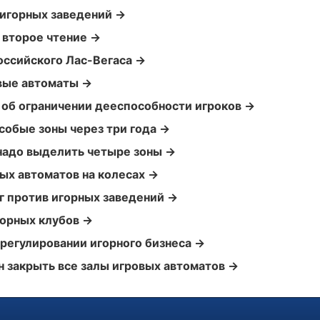
 игорных заведений →
 второе чтение →
оссийского Лас-Вегаса →
овые автоматы →
 об ограничении дееспособности игроков →
собые зоны через три года →
 надо выделить четыре зоны →
ых автоматов на колесах →
г против игорных заведений →
горных клубов →
срегулировании игорного бизнеса →
 закрыть все залы игровых автоматов →