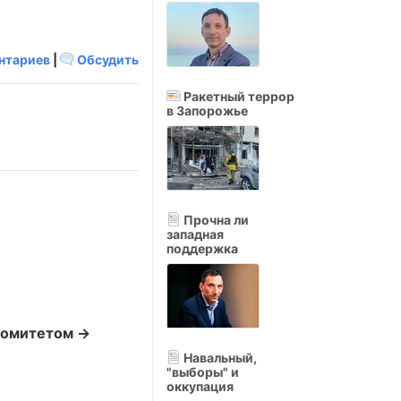
нтариев
|
Обсудить
Ракетный террор
в Запорожье
Прочна ли
западная
поддержка
комитетом →
Навальный,
"выборы" и
оккупация