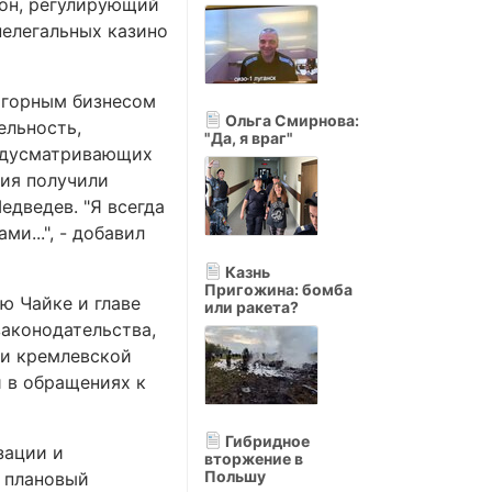
кон, регулирующий
нелегальных казино
 игорным бизнесом
Ольга Смирнова:
ельность,
"Да, я враг"
редусматривающих
ния получили
дведев. "Я всегда
и...", - добавил
Казнь
Пригожина: бомба
ю Чайке и главе
или ракета?
аконодательства,
ии кремлевской
и в обращениях к
Гибридное
зации и
вторжение в
Польшу
 плановый