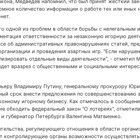
кона, Медведев напомнил, что был принят жесткий за
ромное количество информации о работе тех или иных 
нет.
то одной из проблем в области борьбы с нелегальным
ментация ответственности за незаконную игорную деят
ексе об административных правонарушениях статей, п
организации и проведения азартных игр. "Если наруше
зировать отдельные виды деятельности", - отметил Ме
идет вразрез с общественными и социальными интересам
мьеру Владимиру Путину, генеральному прокурору Юри
ный срок внести предложения по совершенствованию з
конному игорному бизнесу. Как отмечалось в сообщен
е обходить федеральный закон "О лотереях", отметил
и губернатор Петербурга Валентина Матвиенко.
тельства, регулирующего отношения в области органи
ет контролирующие органы возможности осуществлять