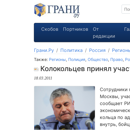
Скобов
Портников
От
Га
редакции
Грани.Ру
Политика
Россия
Регион
Также:
Регионы
,
Полиция
,
Общество
,
Право
,
Ро
Колокольцев принял участ
18.03.2011
Сотрудники 
Москвы, уча
сообщает РИ
экономическ
кольца по ад
внутрь, бой