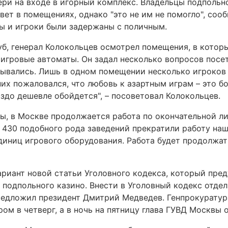
ери на входе в игорный комплекс. Владельцы подпольн
ет в помещениях, однако "это не им не помогло", соо
ы и игроки были задержаны с поличным.
уб, генерал Колокольцев осмотрел помещения, в котор
 игровые автоматы. Он задал несколько вопросов посе
ывались. Лишь в одном помещении несколько игроков 
них пожаловался, что любовь к азартным играм – это бо
аздо дешевле обойдется", – посоветовал Колокольцев.
ы, в Москве продолжается работа по окончательной л
 430 подобного рода заведений прекратили работу на
диниц игрового оборудования. Работа будет продолжать
риант новой статьи Уголовного кодекса, который пре
 подпольного казино. Внести в Уголовный кодекс отде
редложил президент Дмитрий Медведев. Генпрокуратур
ом в четверг, а в ночь на пятницу глава ГУВД Москвы 