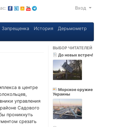
нас:
Вход
Запрещенка
История
Дерьмометр
ВЫБОР ЧИТАТЕЛЕЙ
До новых встреч!
плекса в центре
Морское оружие
олокольцев,
Украины
ивники управления
 районе Садового
обы проникнуть
ументом срезать