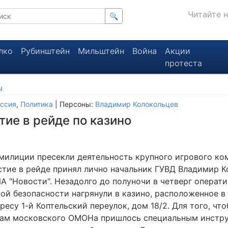
Читайте 
🔍
лко
Рубинштейн
Мильштейн
Война
Акции
протеста
ы
ссия
,
Политика
| Персоны:
Владимир Колокольцев
ие в рейде по казино
милиции пресекли деятельность крупного игрового ком
стие в рейде принял лично начальник ГУВД Владимир К
А "Новости". Незадолго до полуночи в четверг операт
ой безопасности нагрянули в казино, расположенное в
ресу 1-й Коптельский переулок, дом 18/2. Для того, чт
цам московского ОМОНа пришлось специальным инстр