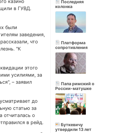
ого казино
Последняя
колонка
бщили в ГУВД.
ых были
тителям заведения,
рассказали, что
Платформа
сопротивления
лезнь. "К
иквидации этого
шими усилиями, за
ся", – заявил
Папа римский о
России-матушке
дусматривает до
льную статью за
а отчиталась о
отправился в рейд.
Буткевичу
утвердили 13 лет