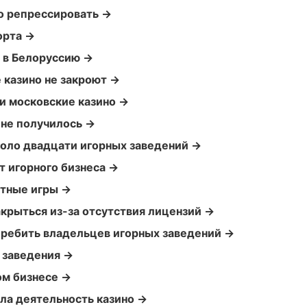
о репрессировать →
орта →
 в Белоруссию →
 казино не закроют →
и московские казино →
 не получилось →
коло двадцати игорных заведений →
т игорного бизнеса →
ртные игры →
крыться из-за отсутствия лицензий →
еребить владельцев игорных заведений →
 заведения →
ом бизнесе →
ла деятельность казино →