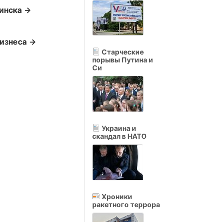
инска →
бизнеса →
Старческие
порывы Путина и
Си
Украина и
скандал в НАТО
Хроники
ракетного террора