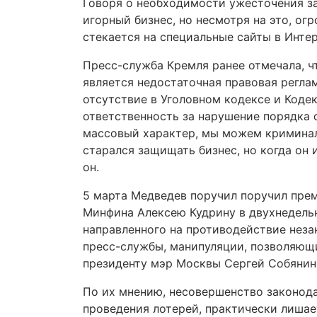
Говоря о необходимости ужесточения за
игорный бизнес, но несмотря на это, ог
стекается на специальные сайты в Интер
Пресс-служба Кремля ранее отмечала, ч
является недостаточная правовая регла
отсутствие в Уголовном кодексе и Код
ответственность за нарушение порядка 
массовый характер, мы можем криминали
старался защищать бизнес, но когда он 
он.
5 марта Медведев поручил поручил пре
Минфина Алексею Кудрину в двухнедель
направленного на противодействие неза
пресс-службы, манипуляции, позволяющи
президенту мэр Москвы Сергей Собянин 
По их мнению, несовершенство законода
проведения лотерей, практически лиша