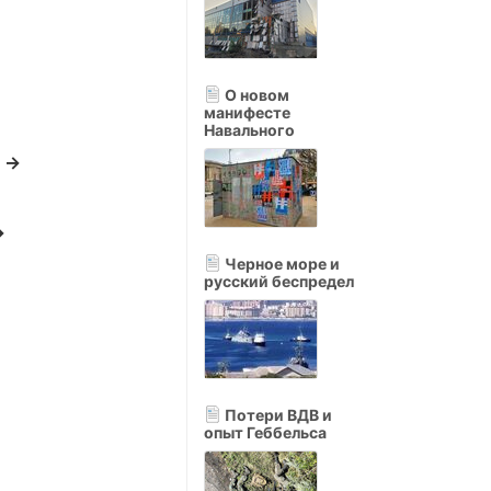
О новом
манифесте
Навального
и →
→
Черное море и
русский беспредел
Потери ВДВ и
опыт Геббельса