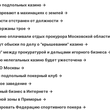
о подпольных казино →
зревают в махинациях с землей →
сти отстранен от должности →
держаны трое →
ино оплачивали отдых прокурора Московской област
т обыски по делу о "крышевании" казино →
" между прокуратурой и дельцами игорного бизнеса 
ю нелегальных казино будет ужесточена →
О Москвы →
н подпольный покерный клуб →
ное заведение →
ный бизнес в Интернете →
ной зоны в Приморье →
ировать Федерацию спортивного покера →