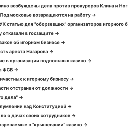
зино возбуждены дела против прокуроров Клина и Ног
в Подмосковье возвращаются на работу →
К статью для "оборзевших" организаторов игорного 
 отказали в госзащите →
закон об игорном бизнесе →
сть ареста Назарова →
ие в организации подпольных казино →
а ФСБ →
ичастных к игорному бизнесу →
сти отстранен от должности →
о дела" →
глумлении над Конституцией →
ло о дачах своих сотрудников →
зреваемые в "крышевании" казино →