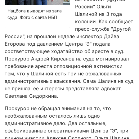
России" Ольги
Нацбола выводят из зала
Шалиной на 3 года
суда. Фото с сайта НБП
колонии. Как сообщает
пресс-служба "Другой
России", на прошлой неделе инспектор Дайва
Егорова под давлением Центра "Э" подала
соответствующее ходатайство об аресте в суд.
Прокурор Андрей Кирсанов на суде мотивировал
требование ареста оппозиционной активистки
тем, что у Шалиной есть три не обжалованных
административных взыскания. Сама Шалина на суд
не пришла, ее интересы представляла адвокат
Светлана Сидоркина.
Прокурор не обращал внимания на то, что
необжалованным осталось лишь одно
административное дело. Два остальные,
сфабрикованные оперативниками Центра "Э", при
личном участии Алексея Окопного, Ольга Шалина