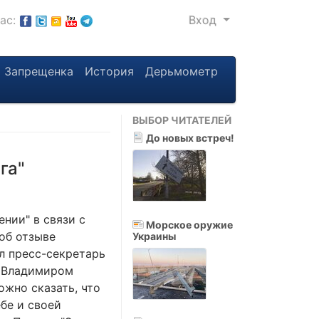
нас:
Вход
Запрещенка
История
Дерьмометр
ВЫБОР ЧИТАТЕЛЕЙ
До новых встреч!
га"
нии" в связи с
Морское оружие
об отзыве
Украины
л пресс-секретарь
с Владимиром
ожно сказать, что
бе и своей