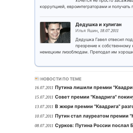
хочется не просто засажива
коррупцией, евроинтеграторами и получать п
Дедушка и хулиган
Илья Яшин
,
18.07.2011
Дедушка Гавел отвесил подз
презрение к собственному
немецким лизоблюдам. Преподал им хороший
НОВОСТИ ПО ТЕМЕ
Путина лишили премии "Квадри
16.07.2011
Совет премии "Квадрига" поки
15.07.2011
В жюри премии "Квадрига" разг
13.07.2011
Путин стал лауреатом премии "
10.07.2011
Сурков: Путина России послал 
08.07.2011