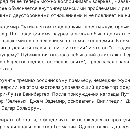
ряд ли ее теперь можно воспринимать всерьез", - заяв
рее объясняется внутригерманскими проблемами и раз
ашими двусторонними отношениями и не повлияет на них
Владимир Путин в этом году получит престижную премию
tung. По традиции имя лауреата должно было держаться
е ознакомиться с решением оргкомитета премии. В нем
н отдельной главы в книге истории" и что он "в тради
дущему". Публикация вызвала небывалый ажиотаж в Ге
 общество надвое, особенно элиту", - рассказал анали
йстер.
вручить премию российскому премьеру, немецким журн
 версии, на этом настояла управляющий директор фонд
Мари-Луиза Вайнбергер. После присуждения награды Пу
ер "Зеленых" Джем Оздемир, основатель "Википедии" 
 Эдгар Вольфрум.
бирать обороты, в фонде чуть ли не ежедневно проход
ировали правительство Германии. Однако вплоть до ве