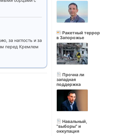
мимыми борцами с
Ракетный террор
в Запорожье
ю, за наглость и за
щим перед Кремлем
Прочна ли
западная
поддержка
Навальный,
"выборы" и
оккупация