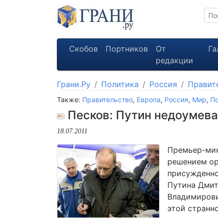
Скобов
Портников
От
Га
редакции
Грани.Ру
Политика
Россия
Правит
Также:
Правительство
,
Европа
,
Россия
,
Мир
,
По
Песков: Путин недоумевае
18.07.2011
Премьер-мин
решением ор
присужденно
Путина Дмит
Владимирови
этой странн