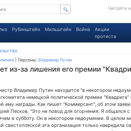
Читайте 
🔍
лко
Рубинштейн
Мильштейн
Война
Акции
протеста
ельство
литика
| Персоны:
Владимир Путин
т из-за лишения его премии "Квадри
истр Владимир Путин находится "в некотором недоуме
гкомитета немецкой политической премии "Квадрига" 
й ему награды. Как пишет "Коммерсант", об этом заяви
рий Песков. "Это не повод для огорчения. Я общался 
чем в субботу. Он в некотором недоумении. В целом м
ой свистопляской эта организация только навредила се