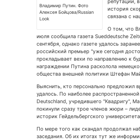
репутации, в
Владимир Путин. Фото
история ско
Алексея Бойцова/Russian
связана с н
Look
О том, что 
июля сообщила газета Sueddeutsche Zei
сентября, однако газете удалось заране
российский премьер "уже сегодня достои
прокладывает вехи по направлению к бу
награждении Путина расколола немецкое
общества внешней политики Штефан Ма
Выяснить, кто персонально предложил 
удалось. По наиболее распространенной
Deutschland, учредившего "Квадригу", 
покинули сразу трое членов жюри – лид
историк Гейдельбергского университета
По мере того как скандал продолжал на
заседания. Об их итогах тут же информ