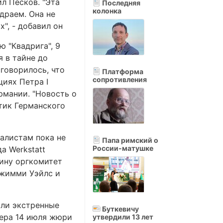
ил Песков. "Эта
Последняя
колонка
драем. Она не
", - добавил он
 "Квадрига", 9
 в тайне до
 говорилось, что
Платформа
сопротивления
циях Петра I
рмании. "Новость о
тик Германского
алистам пока не
Папа римский о
России-матушке
а Werkstatt
тину оргкомитет
Джимми Уэйлс и
или экстренные
Буткевичу
чера 14 июля жюри
утвердили 13 лет