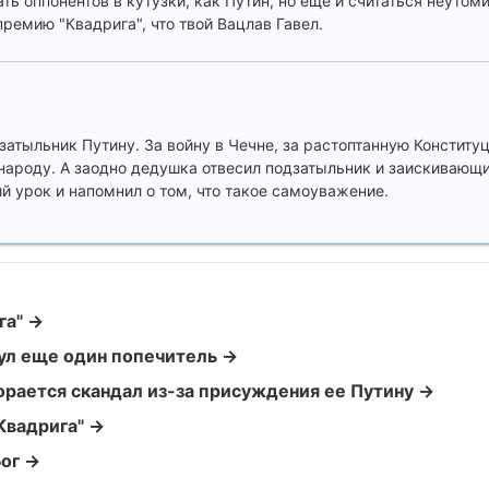
ть оппонентов в кутузки, как Путин, но еще и считаться неуто
ремию "Квадрига", что твой Вацлав Гавел.
атыльник Путину. За войну в Чечне, за растоптанную Конституци
 народу. А заодно дедушка отвесил подзатыльник и заискиваю
 урок и напомнил о том, что такое самоуважение.
га" →
нул еще один попечитель →
орается скандал из-за присуждения ее Путину →
Квадрига" →
Бог →