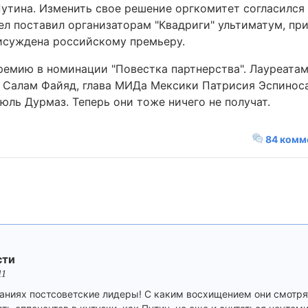
утина. Изменить свое решение оргкомитет согласился 
ел поставил организаторам "Квадриги" ультиматум, при
рисуждена российскому премьеру.
емию в номинации "Повестка партнерства". Лауреатам
 Салам Файяд, глава МИДа Мексики Патрисия Эспиноса
ль Дурмаз. Теперь они тоже ничего не получат.
84 комм
сти
11
аниях постсоветские лидеры! С каким восхищением они смотрят