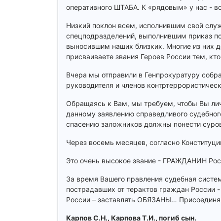
оперативного ШТАБА. К «рядовым» у нас - во
Низкий поклон всем, исполнившим свой слу
спецподразделений, выполнившим приказ по 
выносившим наших близких. Многие из них 
присваиваете звания Героев России тем, кт
Вчера мы отправили в Генпрокуратуру собра
руководителя и членов контртеррористичес
Обращаясь к Вам, мы требуем, чтобы Вы лич
данному заявлению справедливого судебного
спасению заложников должны понести суров
Через восемь месяцев, согласно Конституц
Это очень высокое звание - ГРАЖДАНИН Ро
За время Вашего правления судебная систе
пострадавших от терактов граждан России 
России – заставлять ОБЯЗАНЫ… Присоедин
Карпов С.Н., Карпова Т.И., погиб сын.