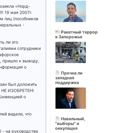
мюзикла «Норд-
! 19 мая 2007г.
ом лиц (пособников
неральных -
Ракетный террор
в Запорожье
ть ли это
галиями сотрудники
тафорское
, пришло к выводу,
информация о
Прочна ли
западная
поддержка
язан был доложить
ще НЕ ИЗОБРЕТЕН!
Конвенцией о
ей видели, что
Навальный,
"выборы" и
оккупация
) - на руководстве