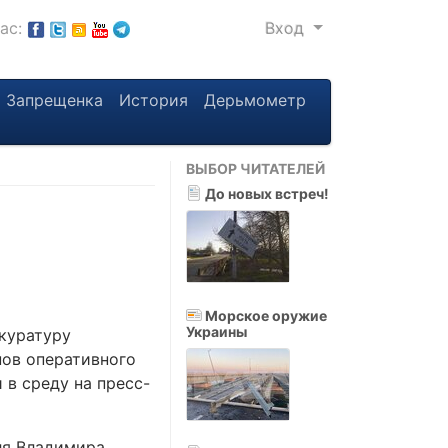
нас:
Вход
Запрещенка
История
Дерьмометр
ВЫБОР ЧИТАТЕЛЕЙ
До новых встреч!
Морское оружие
Украины
куратуру
нов оперативного
 в среду на пресс-
ля Владимира