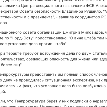
начальника Центра специального назначения ФСБ Алекс
секретаря Совета безопасности Владимира Рушайло. "
ственности и с президента", - заявила координатор Р
ова.
национного совета организации Дмитрий Миловидов, ч
ие по "Норд-Осту" приостановлено. "О вине штаба там н
вое уголовное дело против штаба".
ри теракте требуют возбуждения дела по двум статья
оятельствах, создающих опасность для жизни или здо
более лиц".
Генпрокуратуры предоставить им полный список члено
по делу не проводилась ситуационная экспертиза, как п
иемлемым факт, что уголовное дело было возбуждено 
ей.
ли, что Генпрокуратура берет у них подписки о нераз
 подписку дал только Миловидов. Он единственный про