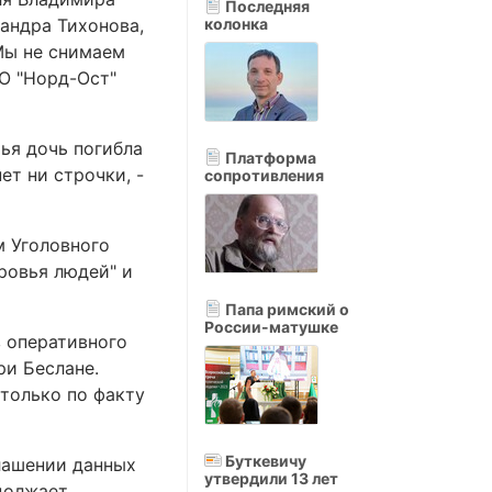
Последняя
андра Тихонова,
колонка
Мы не снимаем
ОО "Норд-Ост"
ья дочь погибла
Платформа
ет ни строчки, -
сопротивления
м Уголовного
ровья людей" и
Папа римский о
России-матушке
в оперативного
ри Беслане.
только по факту
Буткевичу
глашении данных
утвердили 13 лет
должает