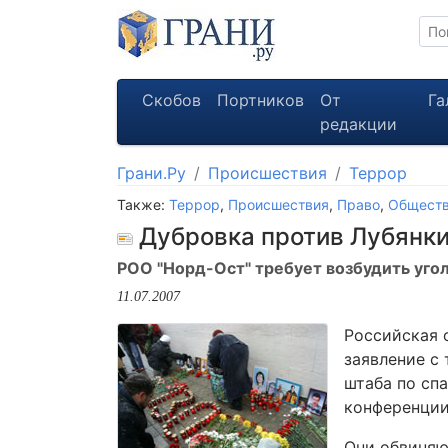
Скобов
Портников
От
Га
редакции
Грани.Ру
Происшествия
Террор
Также:
Террор
,
Происшествия
,
Право
,
Общест
Дубровка против Лубянк
РОО "Норд-Ост" требует возбудить уго
11.07.2007
Российская 
заявление с
штаба по сп
конференции
Они обвиняю