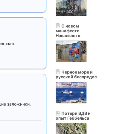
О новом
манифесте
Навального
сказать
Черное море и
русский беспредел
шие заложники,
Потери ВДВ и
опыт Геббельса