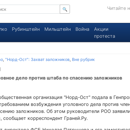
Читайте 
🔍
лко
Рубинштейн
Мильштейн
Война
Акции
протеста
во
,
"Норд-Ост": Захват заложников
,
Вне рубрик
и
ловное дело против штаба по спасению заложников
общественная организация "Норд-Ост" подала в Генпро
 требованием возбуждения уголовного дела против чле
асению заложников. Об этом руководители РОО заявили
, сообщает корреспондент Граней.Ру.
т директора ФСБ Николая Патрушева и его заместите