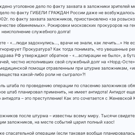
ждено уголовное дело по факту захвата в заложники зрителей 
е дело по факту ГИБЕЛИ ГРАЖДАН России даже не возбуждалось!!
002г. по факту захвата заложников, приостановлено «за розыск
ачестве обвиняемых». Рокировки московских прокуроров на ге
а неисполнение служебного долга!
те - «…люди задохнулись…, врачи не знали, как лечить…» Не ес
гнорирует Прокуратура? Как тогда понимать, что увешанные ре
драва РФ утверждают обратное - «…аспирации не было», а бу
чей, честно исполнивших свой служебный долг на «Норд-Осте»
й медицинской помощи отравленным при штурме заложникам, «
вещества какой-либо роли не сыграло»?!
ль штаба по проведению операции по спасению заложников об
орое штаб планировал применить, не имеет антидота! Антидот е
антидота – это преступление! Как это сочетается с Женевской 
ожников после штурма – известны всему миру. Тысячи свидетел
ии заложников, на месте событий царил полный хаос!
вке спасательной операции (если таковая вообще планировалась