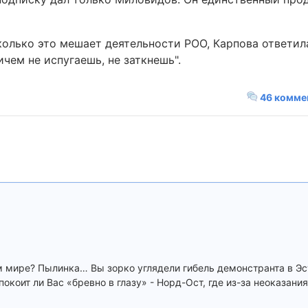
колько это мешает деятельности РОО, Карпова ответила
ичем не испугаешь, не заткнешь".
46 комме
 мире? Пылинка… Вы зорко углядели гибель демонстранта в Эс
коит ли Вас «бревно в глазу» - Норд-Ост, где из-за неоказани