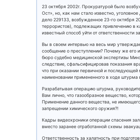
23 октября 2002г. Прокуратурой было возбу
Ост», но, как нам стало известно, уголовно
дело 229133, возбужденное 23-го октября 2
террористов), подлежащих привлечению в к
известный способ уйти от ответственности з
Вы в своем интервью на весь мир утверждае
сообщение о преступлении? Почему же его и
бюро судебно медицинской экспертизы Минз
следствие, сфальсифицировав показания вра
что при оказании первичной и последующе
наименовании примененного в ходе штурма 
Разрабатывая операцию штурма, руководите
Вам лично, что газообразное вещество, кот
Применение данного вещества, не имеющего 
запрещении химического оружия?!
Кадры видеохроники операции спасения зал
вместо заранее отработанной схемы эвакуац
Ответственность за халатность при подгото