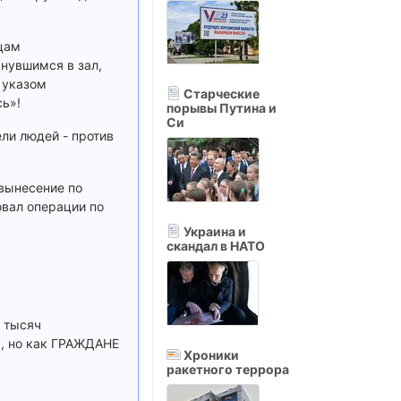
цам
нувшимся в зал,
 указом
Старческие
сь»!
порывы Путина и
Си
ли людей - против
 вынесение по
овал операции по
Украина и
скандал в НАТО
 тысяч
у, но как ГРАЖДАНЕ
Хроники
ракетного террора