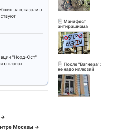
ибших рассказали о
вствуют
Манифест
антирашизма
зации "Норд-Ост"
и о планах
После "Вагнера":
не надо иллюзий
 →
центре Москвы →