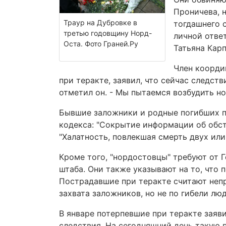
Проничева, 
Траур на Дубровке в
тогдашнего 
третью годовщину Норд-
личной ответ
Оста. Фото Граней.Ру
Татьяна Карп
Член коорди
при теракте, заявил, что сейчас следств
отметил он. - Мы пытаемся возбудить но
Бывшие заложники и родные погибших п
кодекса: "Сокрытие информации об обст
"Халатность, повлекшая смерть двух или 
Кроме того, "нордостовцы" требуют от 
штаба. Они также указывают на то, что 
Пострадавшие при теракте считают непр
захвата заложников, но не по гибели люд
В январе потерпевшие при теракте заяви
следствия. На сегодняшний день такую