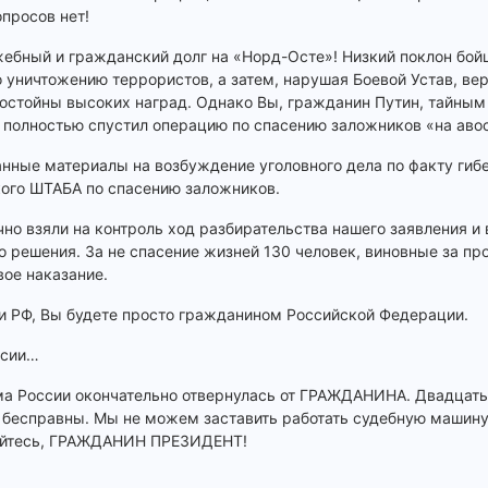
просов нет!
жебный и гражданский долг на «Норд-Осте»! Низкий поклон бой
уничтожению террористов, а затем, нарушая Боевой Устав, вер
достойны высоких наград. Однако Вы, гражданин Путин, тайным
о полностью спустил операцию по спасению заложников «на аво
нные материалы на возбуждение уголовного дела по факту гибе
кого ШТАБА по спасению заложников.
но взяли на контроль ход разбирательства нашего заявления и
 решения. За не спасение жизней 130 человек, виновные за пр
ое наказание.
ии РФ, Вы будете просто гражданином Российской Федерации.
ссии…
ма России окончательно отвернулась от ГРАЖДАНИНА. Двадцать
- бесправны. Мы не можем заставить работать судебную машин
яйтесь, ГРАЖДАНИН ПРЕЗИДЕНТ!