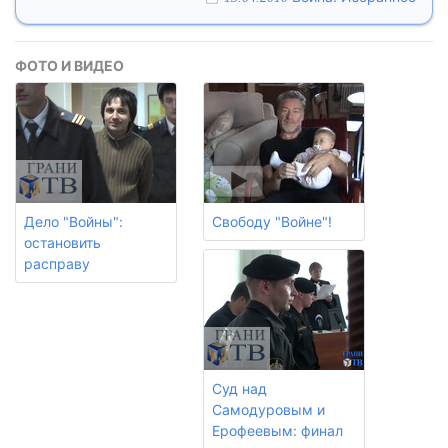
ФОТО И ВИДЕО
Дело "Войны":
Свободу "Войне"!
остановить
расправу
Суд над
Самодуровым и
Ерофеевым: финал