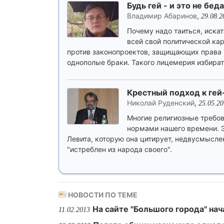
Будь гей - и это не беда.
Владимир Абаринов
,
29.08.2
Почему надо таиться, искат
всей свой политической ка
против законопроектов, защищающих права 
однополые браки. Такого лицемерия избират
Крестный подход к гей
Николай Руденский
,
25.05.2
Многие религиозные требо
нормами нашего времени. Эт
Левита, которую она цитирует, недвусмыслен
"истреблен из народа своего".
НОВОСТИ ПО ТЕМЕ
На сайте "Большого города" на
11.02.2013