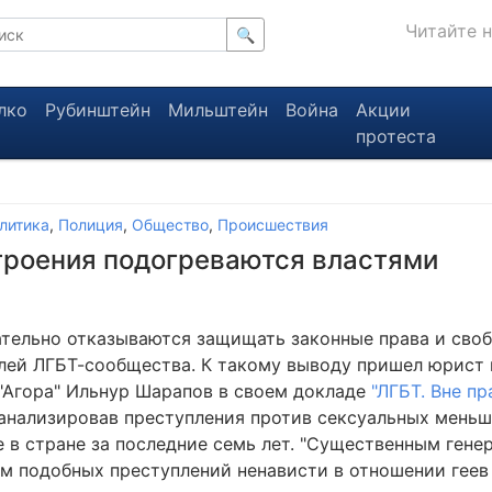
Читайте 
🔍
лко
Рубинштейн
Мильштейн
Война
Акции
протеста
литика
,
Полиция
,
Общество
,
Происшествия
троения подогреваются властями
ательно отказываются защищать законные права и сво
лей ЛГБТ-сообщества. К такому выводу пришел юрист
"Агора" Ильнур Шарапов в своем докладе
"ЛГБТ. Вне п
оанализировав преступления против сексуальных меньш
 в стране за последние семь лет. "Существенным гене
м подобных преступлений ненависти в отношении геев