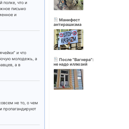
 полке, что и
ажное письмо
менное и
Манифест
антирашизма
чейки" и что
бочую молодежь, а
После "Вагнера":
не надо иллюзий
авцев, а в
овсем не то, о чем
ни пропагандируют