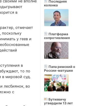
е своими не вполне
Последняя
колонка
подыгрывают
ворится в
рактер, отмечает
, поскольку
Платформа
сопротивления
инимать у геев и
необоснованные
 действий
еступления в
Папа римский о
России-матушке
збуждают, то по
я в мировой суд.
и лесбиянок, во
можно с
Буткевичу
утвердили 13 лет