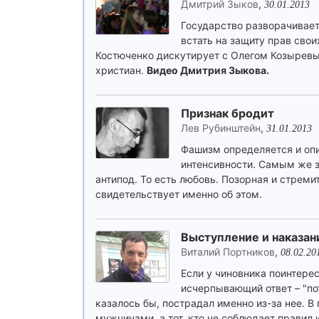
Дмитрий Зыков
,
30.01.2013
Государство разворачивае
встать на защиту прав сво
Костюченко дискутирует с Олегом Козыревым
христиан.
Видео Дмитрия Зыкова.
Признак бродит
Лев Рубинштейн
,
31.01.2013
Фашизм определяется и опи
интенсивности. Самым же з
антипод. То есть любовь. Позорная и стрем
свидетельствует именно об этом.
Выступление и наказан
Виталий Портников
,
08.02.20
Если у чиновника поинтерес
исчерпывающий ответ – "пот
казалось бы, пострадал именно из-за нее. В 
мужчинами, а тот, кто не соблюдает правил 