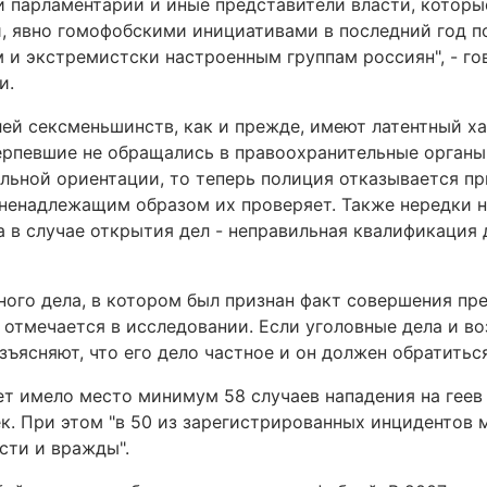
и парламентарии и иные представители власти, которы
, явно гомофобскими инициативами в последний год 
 и экстремистски настроенным группам россиян", - го
и.
ей сексменьшинств, как и прежде, имеют латентный ха
ерпевшие не обращались в правоохранительные органы
льной ориентации, то теперь полиция отказывается пр
 ненадлежащим образом их проверяет. Также нередки 
а в случае открытия дел - неправильная квалификация
ного дела, в котором был признан факт совершения пр
 отмечается в исследовании. Если уголовные дела и во
азъясняют, что его дело частное и он должен обратитьс
ет имело место минимум 58 случаев нападения на геев 
к. При этом "в 50 из зарегистрированных инцидентов 
сти и вражды".