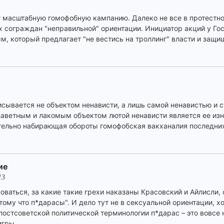
т масштабную гомофобную кампанию. Далеко не все в протестн
их сограждан "неправильной" ориентации. Инициатор акций у Г
, который предлагает "не вестись на троллинг" власти и защи
сывается не объектом ненависти, а лишь самой ненавистью и 
аветным и лакомым объектом лютой ненависти является ее изн
ительно набирающая обороты гомофобская вакханалия последни
ие
13
оваться, за какие такие грехи наказаны Красовский и Айлисли, 
ому что п*дарасы". И дело тут не в сексуальной ориентации, х
постсоветской политической терминологии п*дарас – это вовсе не
игры.