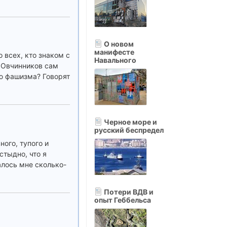
О новом
манифесте
 всех, кто знаком с
Навального
р Овчинников сам
ию фашизма? Говорят
Черное море и
русский беспредел
ного, тупого и
стыдно, что я
залось мне сколько-
Потери ВДВ и
опыт Геббельса