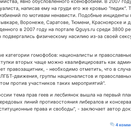
ийства, явно обусловленного ксенофобией. В 2007 год
алиста, написав ему на груди его же кровью "педик". 
 избиений по мотивам ненависти. Подобные инциденты
ывкаре, Воронеже, Саратове, Тюмени, Красноярске и д
денного в 2007 году на портале Qguys.ru среди 3800 ре
то подвергались физическому насилию из-за своей секс
ые категории гомофобов: националисты и православные
оступки вторых чаще можно квалифицировать как адми
яет правозащитник, - необходимо отметить, что в случ
ЛГБТ-движения, группы националистов и православны
том против участников таких мероприятий".
ссии тема прав геев и лесбиянок вышла на первый пла
передовых линий противостояния либералов и консерв
ституционные права и свободы", - заключает автор док
4 комм