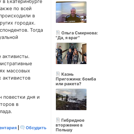
у в Екатеринбурге
Также по всей
 происходили в
ругих городах.
спондентов. Тогда
Ольга Смирнова:
уальной
"Да, я враг"
 активисты.
нистративные
аях массовых
Казнь
х активистов
Пригожина: бомба
или ракета?
н повестки дня и
аторов в
лада.
Гибридное
вторжение в
ентария
|
Обсудить
Польшу