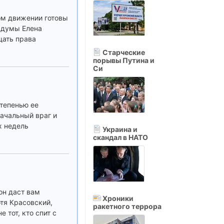
ом движении готовы
осдумы Елена
щать права
Старческие
порывы Путина и
Си
степенью ее
ачальный враг и
х недель
Украина и
скандал в НАТО
он даст вам
Хроники
отя Красовский,
ракетного террора
 тот, кто спит с