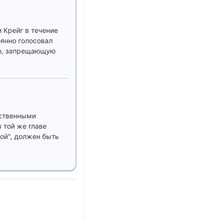
 Крейг в течение
янно голосовал
хо, запрещающую
вственными
 той же главе
ной", должен быть