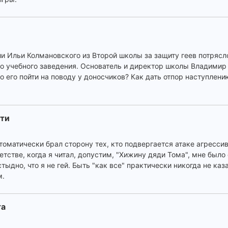
и Ильи Колмановского из Второй школы за защиту геев потрясло
го учебного заведения. Основатель и директор школы Владими
ло его пойти на поводу у доносчиков? Как дать отпор наступлен
сти
томатически брал сторону тех, кто подвергается атаке агрессив
етстве, когда я читал, допустим, "Хижину дяди Тома", мне было 
стыдно, что я не гей. Быть "как все" практически никогда не ка
м.
та