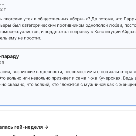
..
007
ь плотских утех в общественных уборных? Да потому, что Ларри
рьеры был категорическим противником однополой любви, посто
гомосексуалистов, и поддержал поправку к Конституции Айда
ель ему не простит.
-параду
010
вания, возникшие в древности, несовместимы с социально-нра
о вольно или невольно признает и сама г-жа Кучерская. Ведь в
но сказано, что всякий, кто "ложится с мужчиной как с женщи
чалась гей-неделя →