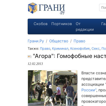
Скобов
Портников
От
Га
редакции
Грани.Ру
Общество
Право
Также:
Право
,
Криминал
,
Ксенофобия
,
Секс
,
По
"Агора": Гомофобные нас
12.02.2013
Власти созн
представите
ассоциации 
России"
, пр
совершенные
провокаторо