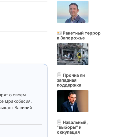
Ракетный террор
в Запорожье
Прочна ли
западная
поддержка
орят о своем
ке мракобесия.
зыкант Василий
Навальный,
"выборы" и
оккупация