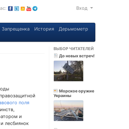
нас:
Вход
Запрещенка
История
Дерьмометр
ВЫБОР ЧИТАТЕЛЕЙ
До новых встреч!
боды
Морское оружие
 правозащитной
Украины
равового поля
инств,
ратором и
 и лесбиянок