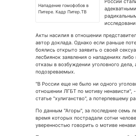
России стал
Нападение гомофобов в
адекватными
Питере. Кадр Питер.ТВ
радикальным
исследовани
Акты насилия в отношении представител
автор доклада. Однако если раньше пот
боялись открыто заявить о своей сексуа
лесбиянок заявления о нападениях либо
отказы в возбуждении уголовного дела, 
подозреваемых.
"В России еще не было ни одного уголов
отношении ЛГБТ по мотиву ненависти", -
статье "хулиганство", а потерпевшему р
По данным "Агоры", за последние семь л
время которых пострадали сотни челове
уверенностью говорить о мотиве ненави