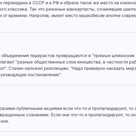
и переиздана в СССР и в РФ и обрела такое же место на книжной
ого классика. Так что ряженые маккартисты, сочинявшие шант
ли от времени. Напротив, имеет место мракобесие вполне совре
о объединения педерастов превращаются в "прямые шпионские я
лагают "разные общественные слои юношества, в частности ра
от". Сталин наложил резолюцию: "Надо примерно наказать мерз
руководящее постановление".
своими публичными акциями если что-то и пропагандируют, то с
вращенным сознанием. Если они что-то и пропагандируют, то о
роне.