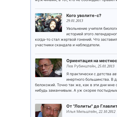
Кого уволите-с?
29.01.2013
Увольнение учителя биологи
историей этого легендарно
когда-то стал жертвой гонений. Что застави
участники скандала и наблюдатели.
Ориентация на местно
Лев Рубинштейн
,
25.01.2013
Я практически с детства ав
инертного большинства. В д
белокожий. Точно так же, как в эти дни мне 
нибудь заманчивым. А уж скорее постыдны
От "Лолиты" до Главли
Илья Мильштейн
,
22.10.2012