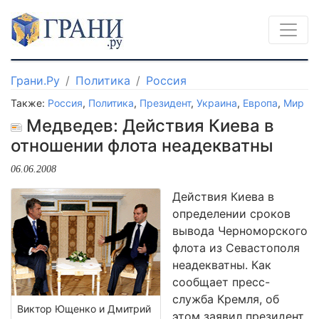
Грани.Ру
Политика
Россия
Также:
Россия
,
Политика
,
Президент
,
Украина
,
Европа
,
Мир
Медведев: Действия Киева в
отношении флота неадекватны
06.06.2008
Действия Киева в
определении сроков
вывода Черноморского
флота из Севастополя
неадекватны. Как
сообщает пресс-
служба Кремля, об
Виктор Ющенко и Дмитрий
этом заявил президент