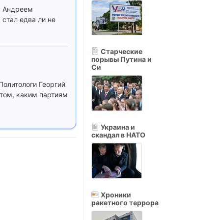
с Андреем
стал едва ли не
Старческие
порывы Путина и
Си
Политологи Георгий
 том, каким партиям
Украина и
скандал в НАТО
Хроники
ракетного террора