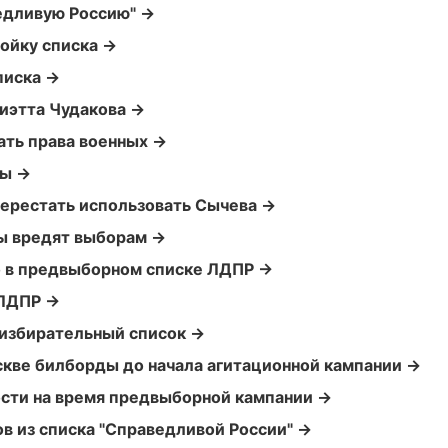
ведливую Россию" →
ойку списка →
писка →
иэтта Чудакова →
вать права военных →
ны →
перестать использовать Сычева →
ы вредят выборам →
о в предвыборном списке ЛДПР →
 ЛДПР →
 избирательный список →
скве билборды до начала агитационной кампании →
сти на время предвыборной кампании →
в из списка "Справедливой России" →