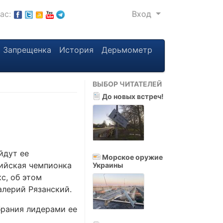
нас:
Вход
Запрещенка
История
Дерьмометр
ВЫБОР ЧИТАТЕЛЕЙ
До новых встреч!
йдут ее
Морское оружие
пийская чемпионка
Украины
с, об этом
алерий Рязанский.
брания лидерами ее