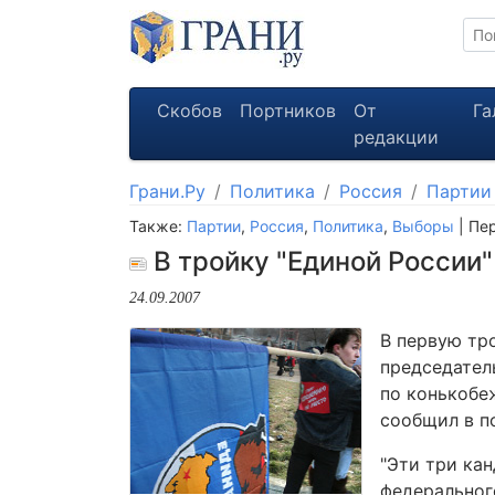
Скобов
Портников
От
Га
редакции
Грани.Ру
Политика
Россия
Партии
Также:
Партии
,
Россия
,
Политика
,
Выборы
| Пе
В тройку "Единой России"
24.09.2007
В первую тр
председател
по конькобе
сообщил в п
"Эти три ка
федерального