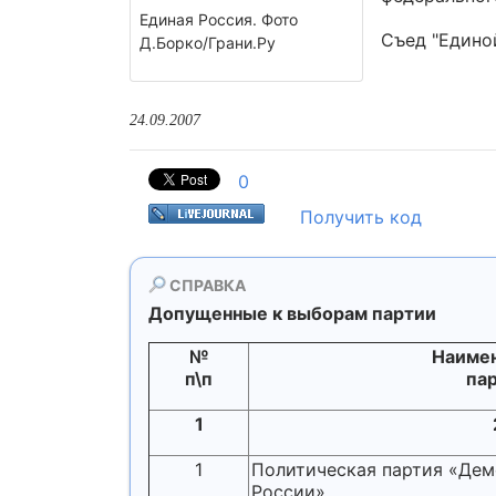
Единая Россия. Фото
Съед "Единой
Д.Борко/Грани.Ру
24.09.2007
0
Получить код
СПРАВКА
Допущенные к выборам партии
№
Наиме
п\п
па
1
1
Политическая партия «Дем
России»