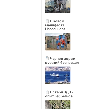
О новом
манифесте
Навального
Черное море и
русский беспредел
Потери ВДВ и
опыт Геббельса