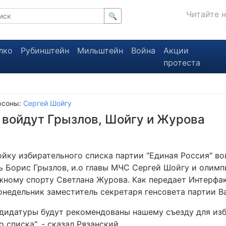
Читайте 
🔍
лко
Рубинштейн
Мильштейн
Война
Акции
протеста
рсоны:
Сергей Шойгу
 войдут Грызлов, Шойгу и Журова
ойку избирательного списка партии "Единая Россия" во
ь Борис Грызлов, и.о главы МЧС Сергей Шойгу и олим
жному спорту Светлана Журова. Как передает Интерфак
онедельник заместитель секретаря генсовета партии В
ндидатуры будут рекомендованы нашему съезду для из
 списка", - сказал Рязанский.