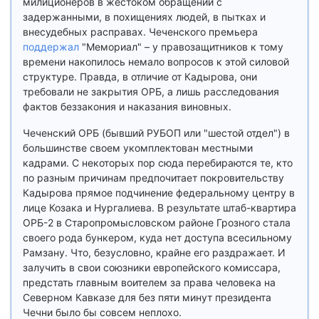
милиционеров в жестоком обращении с
задержанными, в похищениях людей, в пытках и
внесудебных расправах. Чеченского премьера
поддержал
"Мемориал" – у правозащитников к тому
времени накопилось немало вопросов к этой силовой
структуре. Правда, в отличие от Кадырова, они
требовали не закрытия ОРБ, а лишь расследования
фактов беззакония и наказания виновных.
Чеченский ОРБ (бывший РУБОП или "шестой отдел") в
большинстве своем укомплектован местными
кадрами. С некоторых пор сюда перебираются те, кто
по разным причинам предпочитает покровительству
Кадырова прямое подчинение федеральному центру в
лице Козака и Нургалиева. В результате штаб-квартира
ОРБ-2 в Старопромысловском районе Грозного стала
своего рода бункером, куда нет доступа всесильному
Рамзану. Что, безусловно, крайне его раздражает. И
залучить в свои союзники европейского комиссара,
предстать главным воителем за права человека на
Северном Кавказе для без пяти минут президента
Чечни было бы совсем неплохо.