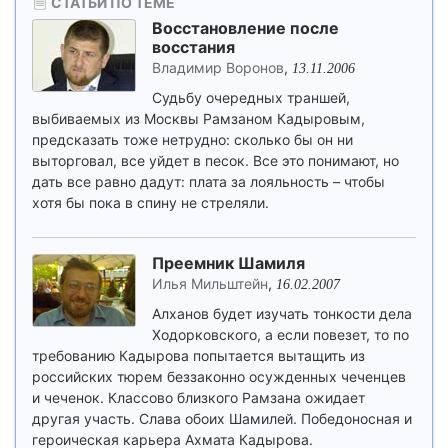
СТАТЬИ ПО ТЕМЕ
Восстановление после
восстания
Владимир Воронов
,
13.11.2006
Судьбу очередных траншей,
выбиваемых из Москвы Рамзаном Кадыровым,
предсказать тоже нетрудно: сколько бы он ни
выторговал, все уйдет в песок. Все это понимают, но
дать все равно дадут: плата за лояльность – чтобы
хотя бы пока в спину не стреляли.
Преемник Шамиля
Илья Мильштейн
,
16.02.2007
Алханов будет изучать тонкости дела
Ходорковского, а если повезет, то по
требованию Кадырова попытается вытащить из
российских тюрем беззаконно осужденных чеченцев
и чеченок. Классово близкого Рамзана ожидает
другая участь. Слава обоих Шамилей. Победоносная и
героическая карьера Ахмата Кадырова.