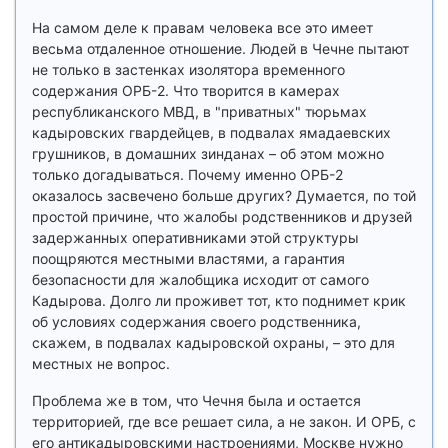
На самом деле к правам человека все это имеет
весьма отдаленное отношение. Людей в Чечне пытают
не только в застенках изолятора временного
содержания ОРБ-2. Что творится в камерах
республиканского МВД, в "приватных" тюрьмах
кадыровских гвардейцев, в подвалах ямадаевских
грушников, в домашних зинданах – об этом можно
только догадываться. Почему именно ОРБ-2
оказалось засвечено больше других? Думается, по той
простой причине, что жалобы родственников и друзей
задержанных оперативниками этой структуры
поощряются местными властями, а гарантия
безопасности для жалобщика исходит от самого
Кадырова. Долго ли проживет тот, кто поднимет крик
об условиях содержания своего родственника,
скажем, в подвалах кадыровской охраны, – это для
местных не вопрос.
Проблема же в том, что Чечня была и остается
территорией, где все решает сила, а не закон. И ОРБ, с
его антикадыровскими настроениями, Москве нужно