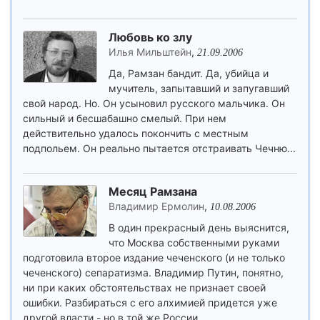
Любовь ко злу
Илья Мильштейн
,
21.09.2006
Да, Рамзан бандит. Да, убийца и
мучитель, запытавший и запугавший
свой народ. Но. Он усыновил русского мальчика. Он
сильный и бесшабашно смелый. При нем
действительно удалось покончить с местным
подпольем. Он реально пытается отстраивать Чечню...
Месяц Рамзана
Владимир Ермолин
,
10.08.2006
В один прекрасный день выяснится,
что Москва собственными руками
подготовила второе издание чеченского (и не только
чеченского) сепаратизма. Владимир Путин, понятно,
ни при каких обстоятельствах не признает своей
ошибки. Разбираться с его алхимией придется уже
другой власти - но в той же России.