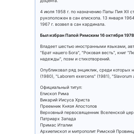
доцента.
4 июля 1958 г. по назначению Папы Пия XII 
рукоположен в сан епископа. 13 января 1964
1967 г. возвел в сан кардинала.
Был избран Папой Римским 16 октября 1978
Владеет шестью иностранными языками, авто
"Брат нашего Бога", "Роковая весть", книг "
надежды", поэм и стихотворений.
Опубликовал ряд энциклик, среди которых наи
(1980), "Laborem exercens" (1981), "Slavorum ap
Официальный титул:
Епископ Рима
Викарий Иисуса Христа
Преемник Князя Апостолов
Верховный первосвященник Вселенской цер
Патриарх Запада
Примас Италии
Архиепископ и митрополит Римской Провин