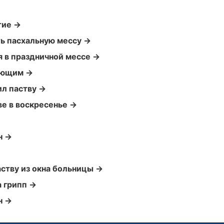
тие →
ть пасхальную мессу →
я в праздничной мессе →
рующим →
ил паству →
ве в воскресенье →
н →
ству из окна больницы →
а грипп →
н →