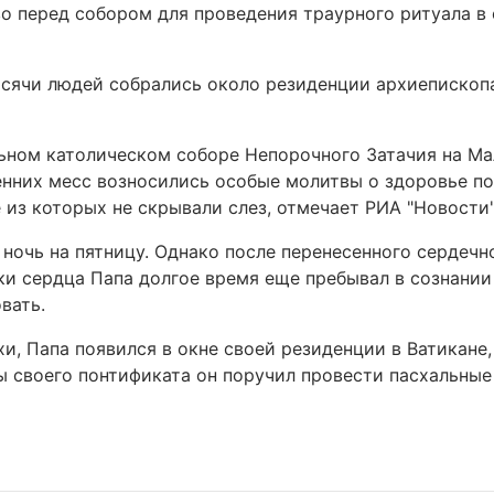
во перед собором для проведения траурного ритуала в
ысячи людей собрались около резиденции архиепископ
льном католическом соборе Непорочного Затачия на Ма
нних месс возносились особые молитвы о здоровье по
из которых не скрывали слез, отмечает РИА "Новости"
ночь на пятницу. Однако после перенесенного сердечн
ки сердца Папа долгое время еще пребывал в сознании
вать.
хи, Папа появился в окне своей резиденции в Ватикане,
ды своего понтификата он поручил провести пасхальны