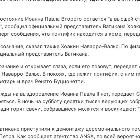
остояние Иоанна Павла Второго остается "в высшей с
", сообщил официальный представитель Ватикана Хоак
верг сообщения, что понтифик находится в коме, переда
 сознание, сказал также Хоакин Наварро-Вальс. По фи
циальный представитель Ватикана.
знание и открывает глаза, если его позовут, передает 
л Наварро-Вальс. В покоях, где лежит понтифик, с ним 
ретарь и врач Ренато Буццонетти.
ежды на выздоровление Иоанна Павла II нет, передает 
яться. В ночь на субботу десятки тысяч верующих соб
ади горят свечи, собравшиеся молятся и восклицают: "
Ватикане приступили к демонтажу церемониального по
Петра. Как сообщает агентство ANSA, по всей вероятно