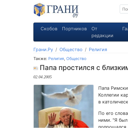
Скобов
Портников
От
Га
редакции
Грани.Ру
Общество
Религия
Также:
Религия
,
Общество
Папа простился с близким
02.04.2005
Папа Римский
Коллегии ка
в католическ
По его слов
ними. "Я бы
попрощался с