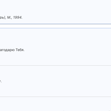
рь), М., 1994.
лагодарю Тебя.
.