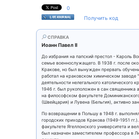
0
Получить код
СПРАВКА
Иоанн Павел II
До избрания на папский престол - Кароль Во
семье военнослужащего. В 1938 г. после ок
Кракове, но был вынужден прервать обучение
работал на краковском химическом заводе "
деятельности нелегального католического к
1946 г. был рукоположен в сан священника 
на философском факультете Доминиканского 
(Швейцария) и Лувена (Бельгия), активно з
По возвращении в Польшу в 1948 г. выполнял
городских приходов Кракова (1949-1951 гг.)
факультете Ягеллонского университета и вел
был назначен заместителем профессора в Л