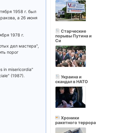
тября 1958 г. был
Кракова, а 26 июня
Старческие
ября 1978 г.
порывы Путина и
Си
отых дел мастера",
ить порог
in misericordia"
iale" (1987).
Украина и
скандал в НАТО
Хроники
ракетного террора