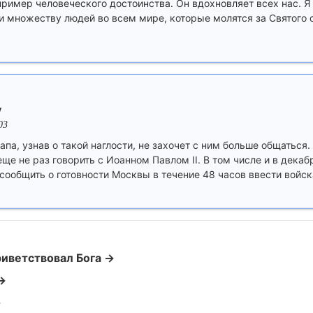
пример человеческого достоинства. Он вдохновляет всех нас. Я
 множеству людей во всем мире, которые молятся за Святого о
у
03
апа, узнав о такой наглости, не захочет с ним больше общаться
ще не раз говорить с Иоанном Павлом II. В том числе и в декабр
сообщить о готовности Москвы в течение 48 часов ввести войск
риветствовал Бога →
→
→