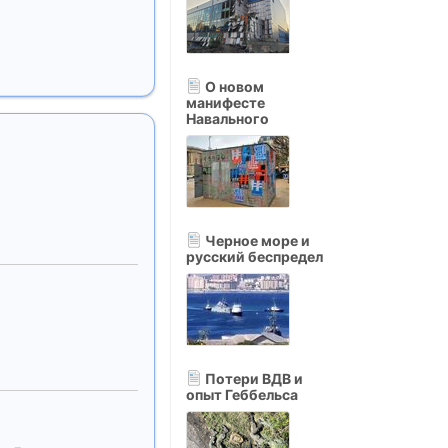
О новом
манифесте
Навального
Черное море и
русский беспредел
Потери ВДВ и
опыт Геббельса