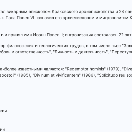
стал викарным епископом Краковского архиепископства и 28 сен
 г. Папа Павел VI назначил его архиепископом и митрополитом 
 г.
и принял имя Иоанн Павел II; интронизация состоялась 22 окт
р философских и теологических трудов, в том числе пьес "Зол
Любовь и ответственность", "Личность и деятельность", "Переступ
более известными являются: "Redemptor hominis" (1979), "Dives 
ostoli" (1985), "Divinum et vivificantem" (1986), "Solicitudo reu soc
кви
ции