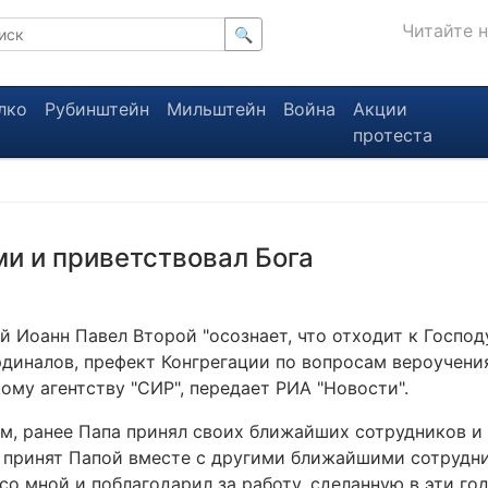
Читайте 
🔍
лко
Рубинштейн
Мильштейн
Война
Акции
протеста
и и приветствовал Бога
 Иоанн Павел Второй "осознает, что отходит к Господу
рдиналов, префект Конгрегации по вопросам вероучени
ому агентству "СИР", передает РИА "Новости".
ам, ранее Папа принял своих ближайших сотрудников и
л принят Папой вместе с другими ближайшими сотрудн
о мной и поблагодарил за работу, сделанную в эти годы