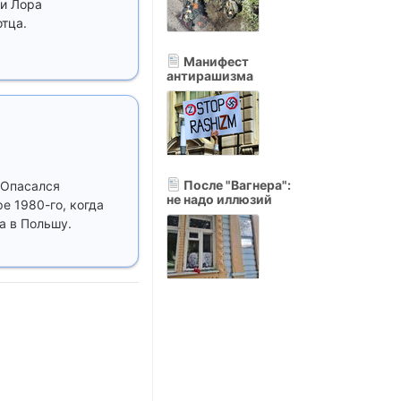
 и Лора
тца.
Манифест
антирашизма
После "Вагнера":
. Опасался
не надо иллюзий
е 1980-го, когда
а в Польшу.