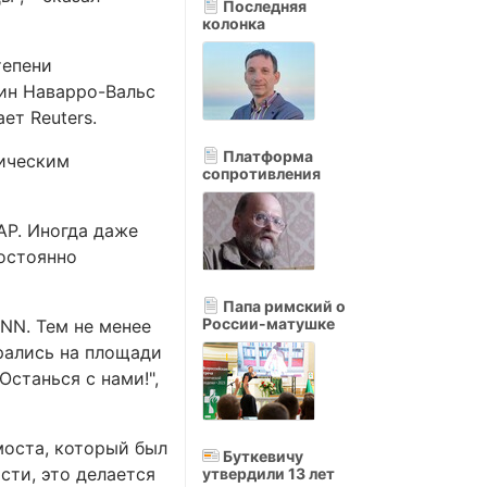
Последняя
колонка
тепени
ин Наварро-Вальс
ет Reuters.
Платформа
зическим
сопротивления
АР. Иногда даже
постоянно
Папа римский о
России-матушке
CNN. Тем не менее
рались на площади
Останься с нами!",
моста, который был
Буткевичу
сти, это делается
утвердили 13 лет