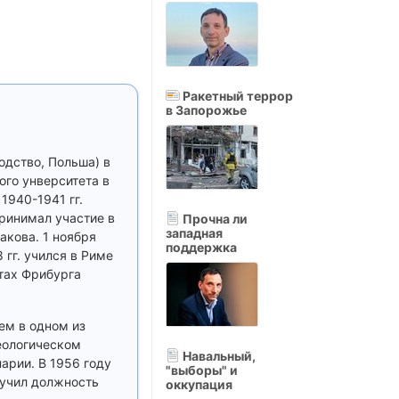
Ракетный террор
в Запорожье
одство, Польша) в
ого унверситета в
1940-1941 гг.
Принимал участие в
Прочна ли
западная
акова. 1 ноября
поддержка
гг. учился в Риме
тах Фрибурга
тем в одном из
теологическом
Навальный,
арии. В 1956 году
"выборы" и
лучил должность
оккупация