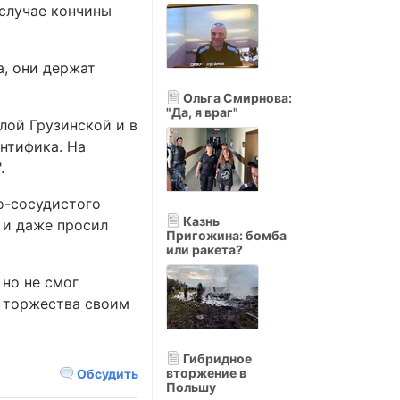
 случае кончины
а, они держат
Ольга Смирнова:
"Да, я враг"
лой Грузинской и в
нтифика. На
.
о-сосудистого
Казнь
 и даже просил
Пригожина: бомба
или ракета?
 но не смог
е торжества своим
Гибридное
вторжение в
Обсудить
Польшу