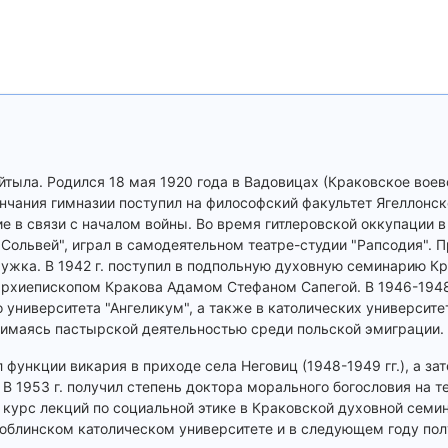
йтыла. Родился 18 мая 1920 года в Вадовицах (Краковское воев
ончания гимназии поступил на философский факультет Ягеллонск
 в связи с началом войны. Во время гитлеровской оккупации в 
Сольвей", играл в самодеятельном театре-студии "Рапсодия". 
ружка. В 1942 г. поступил в подпольную духовную семинарию Кр
архиепископом Кракова Адамом Стефаном Сапегой. В 1946-1948 
университета "Ангеликум", а также в католических университе
анимаясь пастырской деятельностью среди польской эмиграции.
 функции викария в приходе села Неговиц (1948-1949 гг.), а за
. В 1953 г. получил степень доктора морального богословия на 
 курс лекций по социальной этике в Краковской духовной семин
юблинском католическом университете и в следующем году по