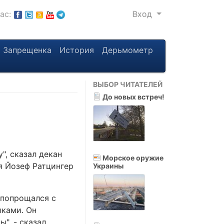
нас:
Вход
Запрещенка
История
Дерьмометр
ВЫБОР ЧИТАТЕЛЕЙ
До новых встреч!
", сказал декан
Морское оружие
я Йозеф Ратцингер
Украины
 попрощался с
иками. Он
", - сказал