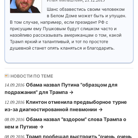
21.12.2015
Шанс обзавестись своим человеком
в Белом Доме может быть и упущен.
В том случае, например, если президент РФ с
присущим ему Пушковым будут слишком часто и
назойливо рассказывать американцам о том, какой
Трамп яркий и талантливый, и тот по простоте
душевной станет опять кланяться и благодарить.
НОВОСТИ ПО ТЕМЕ
Обама назвал Путина "образцом для
14.09.2016
подражания" для Трампа →
Клинтон отменила предвыборное турне
12.09.2016
из-за диагностированной пневмонии →
Обама назвал "вздором" слова Трампа о
08.09.2016
нем и Путине →
Трамп пообещал выстроить "очень, очень
08.09.2016