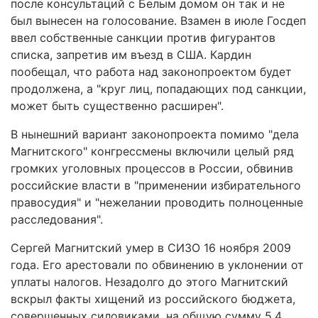
после консультаций с Белым домом он так и не
был вынесен на голосование. Взамен в июле Госдеп
ввел собственные санкции против фигурантов
списка, запретив им въезд в США. Кардин
пообещал, что работа над законопроектом будет
продолжена, а "круг лиц, попадающих под санкции,
может быть существенно расширен".
В нынешний вариант законопроекта помимо "дела
Магнитского" конгрессмены включили целый ряд
громких уголовных процессов в России, обвинив
российские власти в "применении избирательного
правосудия" и "нежелании проводить полноценные
расследования".
Сергей Магнитский умер в СИЗО 16 ноября 2009
года. Его арестовали по обвинению в уклонении от
уплаты налогов. Незадолго до этого Магнитский
вскрыл факты хищений из российского бюджета,
совершенных силовиками, на общую сумму 5,4