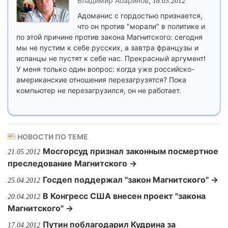
Владимир Абаринов
,
18.03.2012
Адоманис с гордостью признается,
что он против "морали" в политике и
по этой причине против закона Магнитского: сегодня
мы не пустим к себе русских, а завтра французы и
испанцы не пустят к себе нас. Прекрасный аргумент!
У меня только один вопрос: когда уже российско-
американские отношения перезагрузятся? Пока
компьютер не перезагрузился, он не работает.
НОВОСТИ ПО ТЕМЕ
Мосгорсуд признал законным посмертное
21.05.2012
преследование Магнитского →
Госдеп поддержал "закон Магнитского" →
25.04.2012
В Конгресс США внесен проект "закона
20.04.2012
Магнитского" →
Путин поблагодарил Кудрина за
17.04.2012