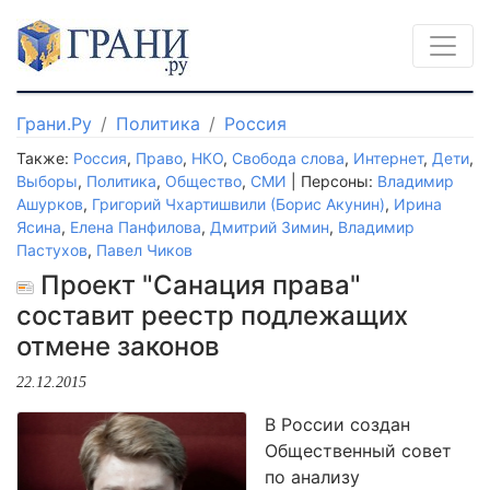
Грани.Ру
Политика
Россия
Также:
Россия
,
Право
,
НКО
,
Свобода слова
,
Интернет
,
Дети
,
Выборы
,
Политика
,
Общество
,
СМИ
| Персоны:
Владимир
Ашурков
,
Григорий Чхартишвили (Борис Акунин)
,
Ирина
Ясина
,
Елена Панфилова
,
Дмитрий Зимин
,
Владимир
Пастухов
,
Павел Чиков
Проект "Санация права"
составит реестр подлежащих
отмене законов
22.12.2015
В России создан
Общественный совет
по анализу