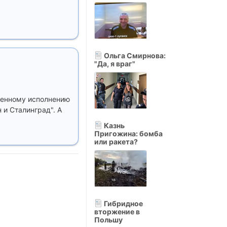
Ольга Смирнова:
"Да, я враг"
венному исполнению
 и Сталинград". А
Казнь
Пригожина: бомба
или ракета?
Гибридное
вторжение в
Польшу