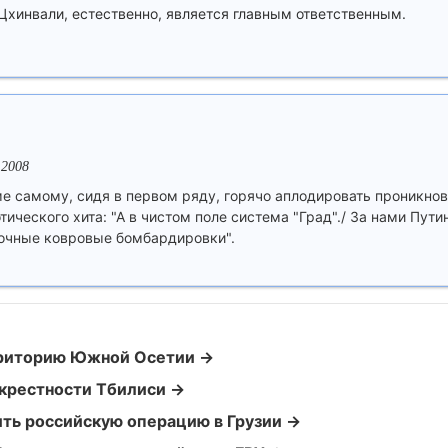
 Цхинвали, естественно, является главным ответственным.
.2008
е самому, сидя в первом ряду, горячо аплодировать проникно
ического хита: "А в чистом поле система "Град"./ За нами Путин
дочные ковровые бомбардировки".
рриторию Южной Осетии →
крестности Тбилиси →
ть российскую операцию в Грузии →