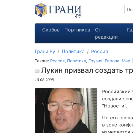
Скобов
Портников
От
Га
редакции
Грани.Ру
Политика
Россия
Также:
Россия
,
Политика
,
Грузия
,
Европа
,
Мир
|
Лукин призвал создать т
10.08.2008
Российский 
создание сп
"Новости".
По его слова
в зоне конф
измеряется 