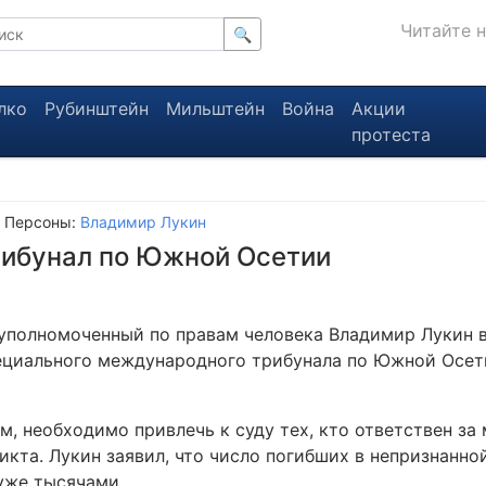
Читайте 
🔍
лко
Рубинштейн
Мильштейн
Война
Акции
протеста
 Персоны:
Владимир Лукин
рибунал по Южной Осетии
уполномоченный по правам человека Владимир Лукин 
ециального международного трибунала по Южной Осет
м, необходимо привлечь к суду тех, кто ответствен за
ликта. Лукин заявил, что число погибших в непризнанн
уже тысячами.