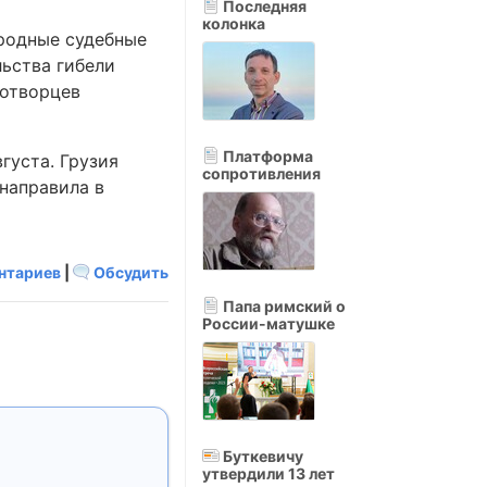
Последняя
колонка
родные судебные
льства гибели
ротворцев
Платформа
густа. Грузия
сопротивления
 направила в
нтариев
|
Обсудить
Папа римский о
России-матушке
Буткевичу
утвердили 13 лет