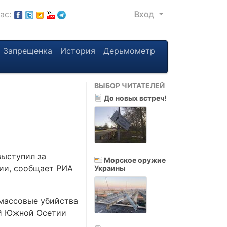
нас:
Вход
Запрещенка
История
Дерьмометр
ВЫБОР ЧИТАТЕЛЕЙ
До новых встреч!
выступил за
Морское оружие
ии, сообщает РИА
Украины
 массовые убийства
ой Южной Осетии