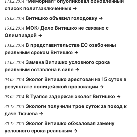
"Мемориал" опубликовал обновленный
17.02.2014
список политзаключенных →
Витишко объявил голодовку →
16.02.2014
МОК: Дело Витишко не связано с
15.02.2014
Олимпиадой →
В представительстве ЕС озабочены
13.02.2014
реальным сроком Витишко →
Замена Витишко условного срока
12.02.2014
реальным оставлена в силе →
Эколог Витишко арестован на 15 суток в
03.02.2014
результате полицейской провокации →
В Туапсе задержан эколог Витишко →
03.02.2014
Экологи получили трое суток за поход к
30.12.2013
даче Ткачева →
Эколог Витишко обжаловал замену
30.12.2013
условного срока реальным →