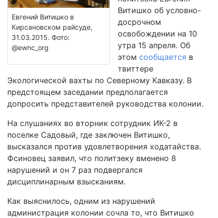
Витишко об условно-
Евгений Витишко в
досрочном
Кирсановском райсуде,
освобождении на 10
31.03.2015. Фото:
утра 15 апреля. Об
@ewnc_org
этом
сообщается
в
твиттере
Экологической вахты по Северному Кавказу. В
предстоящем заседании предполагается
допросить представителей руководства колонии.
На слушаниях во вторник сотрудник ИК-2 в
поселке Садовый, где заключен Витишко,
высказался против удовлетворения ходатайства.
Фсиновец заявил, что политзеку вменено 8
нарушений и он 7 раз подвергался
дисциплинарным взысканиям.
Как выяснилось, одним из нарушений
администрация колонии сочла то, что Витишко