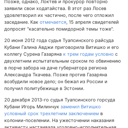
Позже, однако, Локтев и прокурор повторно
заявили свои ходатайства. В этот раз Лосев
удовлетворил их частично, после чего отложил
заседание. Как
отмечается
, 15 апреля свидетелей
допросят "касательно помидорной темы тоже".
20 июня 2012 года судья Туапсинского райсуда
Кубани Галина Авджи приговорила Витишко и его
коллегу Сурена Газаряна
к трем годам условно
с
двухлетним испытательным сроком по обвинению
в порче забора на даче губернатора региона
Александра Ткачева. Позже против Газаряна
возбудили новое дело; он бежал из России и
получил политубежище в Эстонии.
20 декабря 2013-го судья Туапсинского горсуда
Кубани Игорь Милинчук
заменил Витишко
условный срок трехлетним заключением
в
колонии-поселении. На ужесточении наказания
активисту настаивала уголовно-исполнительная