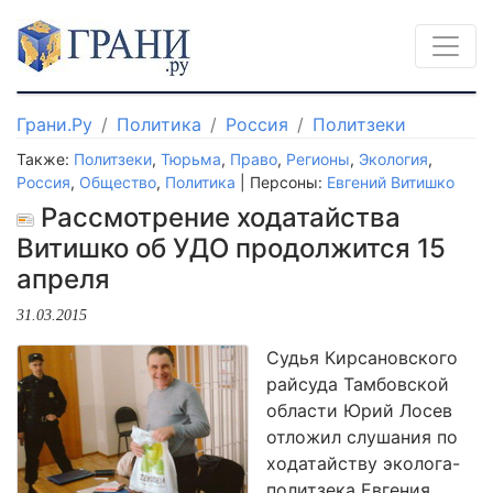
Грани.Ру
Политика
Россия
Политзеки
Также:
Политзеки
,
Тюрьма
,
Право
,
Регионы
,
Экология
,
Россия
,
Общество
,
Политика
| Персоны:
Евгений Витишко
Рассмотрение ходатайства
Витишко об УДО продолжится 15
апреля
31.03.2015
Судья Кирсановского
райсуда Тамбовской
области Юрий Лосев
отложил слушания по
ходатайству эколога-
политзека Евгения