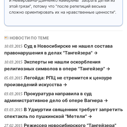
и Немировича-Данченко намерены "забрать детей из
этой грязи", потому что "после репетиций весьма
сложно ориентировать их на нравственные ценности".
НОВОСТИ ПО ТЕМЕ
Суд в Новосибирске не нашел состава
10.03.2015
правонарушения в делах "Тангейзера" →
Эксперты не нашли оскорбления
10.03.2015
религиозных символов в опере "Тангейзер" →
Легойда: РПЦ не стремится к цензуре
05.03.2015
произведений искусства →
Прокуратура направила в суд
03.03.2015
административное дело об опере Вагнера →
В Удмуртии священник требует запретить
03.03.2015
спектакль по пушкинской "Метели" →
Режиссер новосибирского "Тангейзера"
27.02.2015