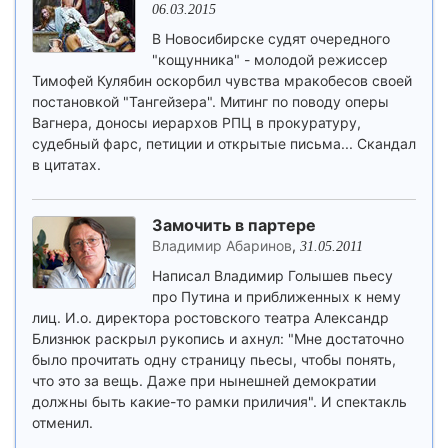
06.03.2015
В Новосибирске судят очередного
"кощунника" - молодой режиссер
Тимофей Кулябин оскорбил чувства мракобесов своей
постановкой "Тангейзера". Митинг по поводу оперы
Вагнера, доносы иерархов РПЦ в прокуратуру,
судебный фарс, петиции и открытые письма... Скандал
в цитатах.
Замочить в партере
Владимир Абаринов
,
31.05.2011
Написал Владимир Голышев пьесу
про Путина и приближенных к нему
лиц. И.о. директора ростовского театра Александр
Близнюк раскрыл рукопись и ахнул: "Мне достаточно
было прочитать одну страницу пьесы, чтобы понять,
что это за вещь. Даже при нынешней демократии
должны быть какие-то рамки приличия". И спектакль
отменил.