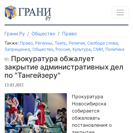
Грани.Ру
Общество
Право
Также:
Право
,
Регионы
,
Театр
,
Религия
,
Свобода слова
,
Запрещенка
,
Общество
,
Россия
,
Культура
,
СМИ
,
Политика
Прокуратура обжалует
закрытие административных дел
по "Тангейзеру"
13.03.2015
Прокуратура
Новосибирска
собирается
обжаловать
постановления о
закрытии