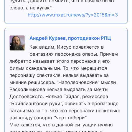
судить. Давайте помнить, что в начале было
слово, а не кулак".
http://www.mxat.ru/news/?y=2015&m=3
Андрей Кураев, протодиакон РПЦ
Как видим, Иисус появляется в
фантазиях персонажа оперы. Причем
либретто называет этого персонажа и его
фильм скандальными. То, что мерещится
персонажу спектакля, нельзя выдавать за
мнение режиссера. "Наполеоновские" мысли
Раскольникова нельзя выдавать за мечты
Достоевского. Нельзя Гайдая, режиссера
"Бриллиантовой руки", обвинять в пропаганде
сатанизма за то, что его персонажи несколько
раз кряду говорят "черт побери".
Мне кажется, что в данной ситуации нужно
остановиться, не звать милиционера, а