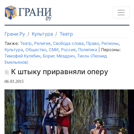
Грани.Ру
Культура
Театр
Также:
Театр
,
Религия
,
Свобода слова
,
Право
,
Регионы
,
Культура
,
Общество
,
СМИ
,
Россия
,
Политика
| Персоны:
Тимофей Кулябин
,
Борис Мездрич
,
Тихон (Леонид
Емельянов)
К штыку приравняли оперу
06.03.2015