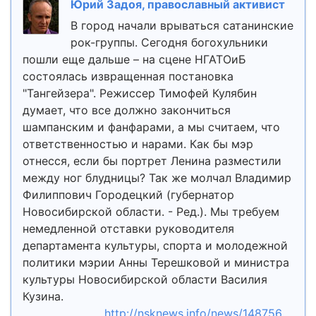
Юрий Задоя, православный активист
В город начали врываться сатанинские
рок-группы. Сегодня богохульники
пошли еще дальше – на сцене НГАТОиБ
состоялась извращенная постановка
"Тангейзера". Режиссер Тимофей Кулябин
думает, что все должно закончиться
шампанским и фанфарами, а мы считаем, что
ответственностью и нарами. Как бы мэр
отнесся, если бы портрет Ленина разместили
между ног блудницы? Так же молчал Владимир
Филиппович Городецкий (губернатор
Новосибирской области. - Ред.). Мы требуем
немедленной отставки руководителя
департамента культуры, спорта и молодежной
политики мэрии Анны Терешковой и министра
культуры Новосибирской области Василия
Кузина.
http://nsknews.info/news/148756