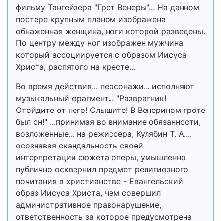
фильму Тангейзера "Грот Венеры"... На данном
постере крупным планом изображена
обнаженная женщина, ноги которой разведены.
По центру между ног изображен мужчина,
который ассоциируется с образом Иисуса
Христа, распятого на кресте...
Во время действия... персонажи... исполняют
музыкальный фрагмент... "Развратник!
Отойдите от него! Слышите! В Венерином гроте
был он!" ...принимая во внимание обязанности,
возложенные... на режиссера, Кулябин Т. А....
осознавая скандальность своей
интерпретации сюжета оперы, умышленно
публично осквернил предмет религиозного
почитания в христианстве - Евангельский
образ Иисуса Христа, чем совершил
административное правонарушение,
ответственность за которое предусмотрена