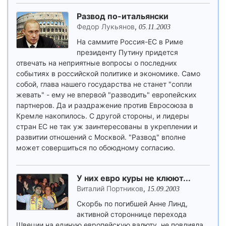
Развод по-итальянски
Федор Лукьянов
,
05.11.2003
На саммите Россия-ЕС в Риме
президенту Путину придется
отвечать на неприятные вопросы о последних
событиях в российской политике и экономике. Само
собой, глава нашего государства не станет "сопли
жевать" - ему не впервой "разводить" европейских
партнеров. Да и раздражение против Евросоюза в
Кремле накопилось. С другой стороны, и лидеры
стран ЕС не так уж заинтересованы в укреплении и
развитии отношений с Москвой. "Развод" вполне
может совершиться по обоюдному согласию.
У них евро куры не клюют...
Виталий Портников
,
15.09.2003
Скорбь по погибшей Анне Линд,
активной стороннице перехода
Швеции на единую европейскую валюту, не повлияла