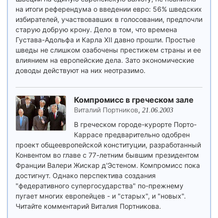
на итоги референдума о введении евро: 56% шведских
избирателей, участвовавших в голосовании, предпочли
старую добрую крону. Дело в том, что времена
Густава-Адольфа и Карла XII давно прошли. Простые
шведы не слишком озабочены престижем страны и ее
влиянием на европейские дела. Зато экономические
доводы действуют на них неотразимо.
Компромисс в греческом зале
Виталий Портников
,
21.06.2003
В греческом городе-курорте Порто-
Каррасе предварительно одобрен
проект общеевропейской конституции, разработанный
Конвентом во главе с 77-летним бывшим президентом
Франции Валери Жискар д'Эстеном. Компромисс пока
достигнут. Однако перспектива создания
"федеративного супергосударства" по-прежнему
пугает многих европейцев - и "старых", и "новых".
Читайте комментарий Виталия Портникова.