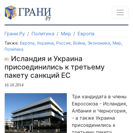
Грани.Ру
Политика
Мир
Европа
Также:
Европа
,
Украина
,
Россия
,
Война
,
Экономика
,
Мир
,
Политика
Исландия и Украина
присоединились к третьему
пакету санкций ЕС
16.10.2014
Три кандидата в члены
Евросоюза - Исландия,
Албания и Черногория,
- а также Украина
присоединились к
третьему пакету