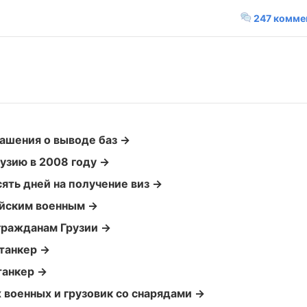
247 комме
лашения о выводе баз →
узию в 2008 году →
ять дней на получение виз →
ийским военным →
гражданам Грузии →
 танкер →
танкер →
 военных и грузовик со снарядами →