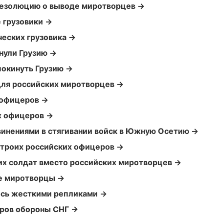
резолюцию о выводе миротворцев →
 грузовики →
ческих грузовика →
ули Грузию →
покинуть Грузию →
для российских миротворцев →
 офицеров →
х офицеров →
винениями в стягивании войск в Южную Осетию →
 троих российских офицеров →
их солдат вместо российских миротворцев →
ие миротворцы →
лись жесткими репликами →
тров обороны СНГ →