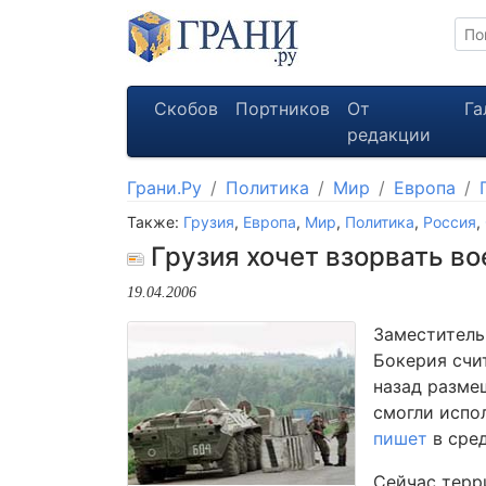
Скобов
Портников
От
Га
редакции
Грани.Ру
Политика
Мир
Европа
Также:
Грузия
,
Европа
,
Мир
,
Политика
,
Россия
,
Грузия хочет взорвать во
19.04.2006
Заместитель
Бокерия счит
назад разме
смогли испо
пишет
в сред
Сейчас терр