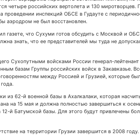
ся четыре российских вертолета и 130 миротворцев. 
на проведении инспекций ОБСЕ в Гудауте с периодично
обы аэродром не был восстановлен.
л газете, что Сухуми готов обсудить с Москвой и ОБ
лжна знать, что ее представителей мы туда не допуска
щего Сухопутными войсками России генерал-лейтенант
нным базам Группы российских войск в Закавказье. Вс
оговоренностям между Россией и Грузией, которые бы
года.
ки из 62-й военной базы в Ахалкалаки, которая насчит
ана на 15 мая и должна полностью завершиться к осен
12-й Батумской базы. Для этого будут привлечены бо
тствие на территории Грузии завершится в 2008 году.