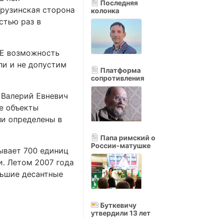
Последняя
Грузинская сторона
колонка
стью раз в
СЕ возможность
ли и не допустим
Платформа
сопротивления
 Валерий Евневич
е объекты
ли определены в
Папа римский о
России-матушке
ывает 700 единиц
и. Летом 2007 года
льшие десантные
Буткевичу
утвердили 13 лет