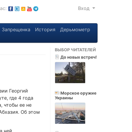
нас:
Вход
Запрещенка
История
Дерьмометр
ВЫБОР ЧИТАТЕЛЕЙ
До новых встреч!
зии Георгий
Морское оружие
те, где 4 года
Украины
, чтобы ее не
Абхазия. Об этом
а ней