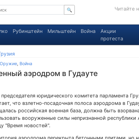
Читайте 
🔍
лко
Рубинштейн
Мильштейн
Война
Акции
протеста
Грузия
Оружие
,
Война
енный аэродром в Гудауте
 председателя юридического комитета парламента Гру
ает, что взлетно-посадочная полоса аэродрома в Гудау
щалась российская военная база, должна быть взорвана
льзовать вооруженные силы непризнанной республики 
у "Время новостей".
итория аэродрома перекрыта бетонными плитами, но н