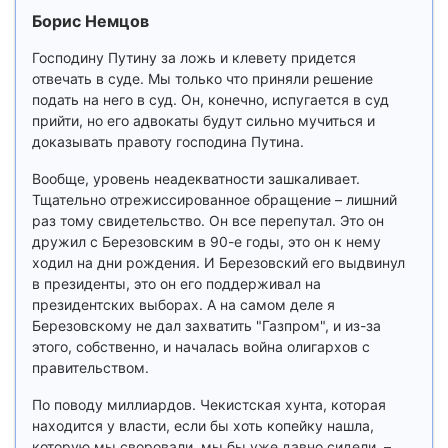
Борис Немцов
Господину Путину за ложь и клевету придется
отвечать в суде. Мы только что приняли решение
подать на него в суд. Он, конечно, испугается в суд
прийти, но его адвокаты будут сильно мучиться и
доказывать правоту господина Путина.
Вообще, уровень неадекватности зашкаливает.
Тщательно отрежиссированное обращение – лишний
раз тому свидетельство. Он все перепутал. Это он
дружил с Березовским в 90-е годы, это он к нему
ходил на дни рождения. И Березовский его выдвинул
в президенты, это он его поддерживал на
президентских выборах. А на самом деле я
Березовскому не дал захватить "Газпром", и из-за
этого, собственно, и началась война олигархов с
правительством.
По поводу миллиардов. Чекистская хунта, которая
находится у власти, если бы хоть копейку нашла,
которую мы своровали, мы бы уже давно сидели, –