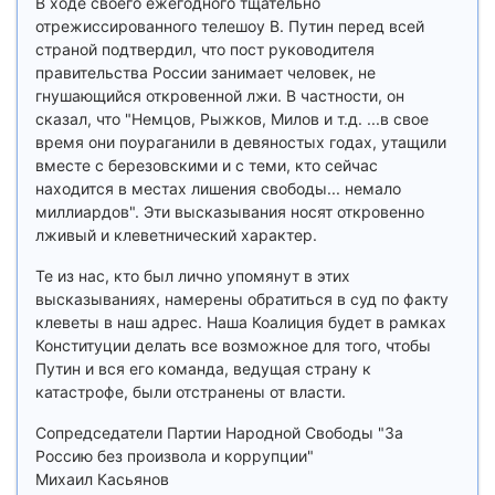
В ходе своего ежегодного тщательно
отрежиссированного телешоу В. Путин перед всей
страной подтвердил, что пост руководителя
правительства России занимает человек, не
гнушающийся откровенной лжи. В частности, он
сказал, что "Немцов, Рыжков, Милов и т.д. ...в свое
время они поураганили в девяностых годах, утащили
вместе с березовскими и с теми, кто сейчас
находится в местах лишения свободы... немало
миллиардов". Эти высказывания носят откровенно
лживый и клеветнический характер.
Те из нас, кто был лично упомянут в этих
высказываниях, намерены обратиться в суд по факту
клеветы в наш адрес. Наша Коалиция будет в рамках
Конституции делать все возможное для того, чтобы
Путин и вся его команда, ведущая страну к
катастрофе, были отстранены от власти.
Сопредседатели Партии Народной Свободы "За
Россию без произвола и коррупции"
Михаил Касьянов