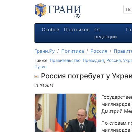
Скобов
Портников
От
Га
редакции
Грани.Ру
Политика
Россия
Правит
Также:
Правительство
,
Президент
,
Россия
,
Укр
Путин
Россия потребует у Укра
21.03.2014
Государстве
миллиардов 
Дмитрий Мед
По словам пр
миллиардов 