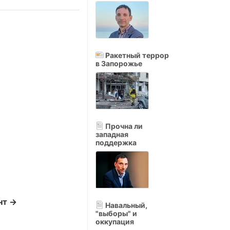
Ракетный террор
в Запорожье
Прочна ли
западная
поддержка
нт →
Навальный,
"выборы" и
оккупация