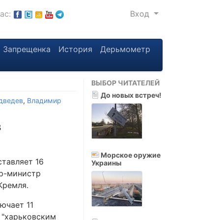
нас:
Вход
Запрещенка
История
Дерьмометр
ВЫБОР ЧИТАТЕЛЕЙ
До новых встреч!
дведев
,
Владимир
в
Морское оружие
тавляет 16
Украины
ер-министр
Кремля.
ючает 11
 "харьковским