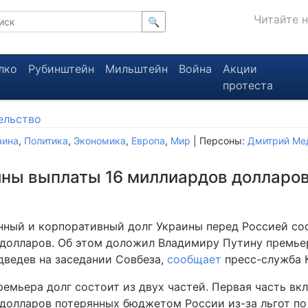
Читайте 
🔍
лко
Рубинштейн
Мильштейн
Война
Акции
протеста
ельство
аина
,
Политика
,
Экономика
,
Европа
,
Мир
| Персоны:
Дмитрий Ме
ины выплаты 16 миллиардов долларо
нный и корпоративный долг Украины перед Россией сос
долларов. Об этом доложил Владимиру Путину премь
ведев на заседании Совбеза,
сообщает
пресс-служба 
емьера долг состоит из двух частей. Первая часть вкл
долларов потерянных бюджетом России из-за льгот по