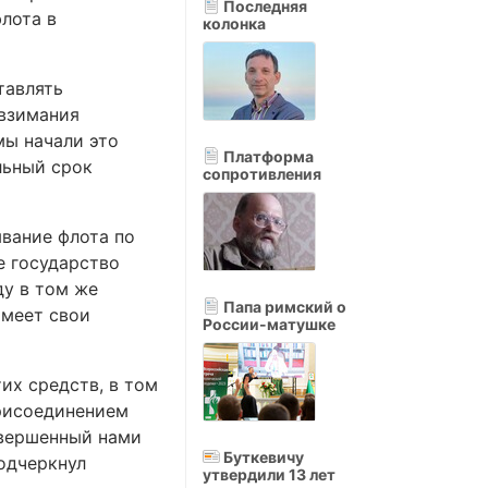
Последняя
лота в
колонка
тавлять
 взимания
мы начали это
Платформа
льный срок
сопротивления
ывание флота по
е государство
ду в том же
Папа римский о
имеет свои
России-матушке
их средств, в том
присоединением
совершенный нами
Буткевичу
подчеркнул
утвердили 13 лет