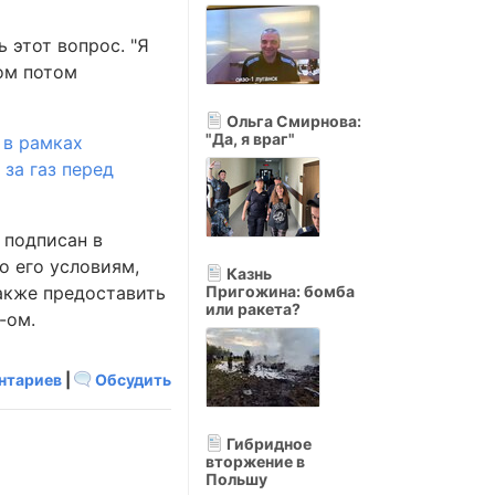
 этот вопрос. "Я
ом потом
Ольга Смирнова:
"Да, я враг"
я
в рамках
за газ перед
 подписан в
о его условиям,
Казнь
акже предоставить
Пригожина: бомба
или ракета?
-ом.
нтариев
|
Обсудить
Гибридное
вторжение в
Польшу