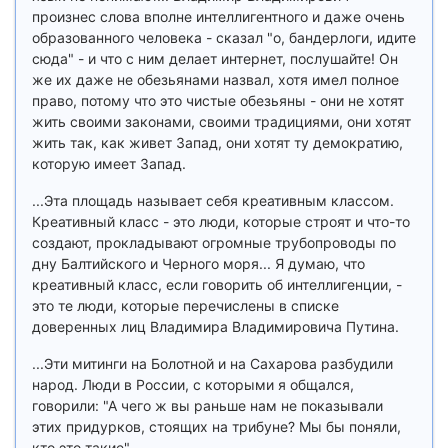
произнес слова вполне интеллигентного и даже очень
образованного человека - сказал "о, бандерлоги, идите
сюда" - и что с ним делает интернет, послушайте! Он
же их даже не обезьянами назвал, хотя имел полное
право, потому что это чистые обезьяны - они не хотят
жить своими законами, своими традициями, они хотят
жить так, как живет Запад, они хотят ту демократию,
которую имеет Запад.
...Эта площадь называет себя креативным классом.
Креативный класс - это люди, которые строят и что-то
создают, прокладывают огромные трубопроводы по
дну Балтийского и Черного моря... Я думаю, что
креативный класс, если говорить об интеллигенции, -
это те люди, которые перечислены в списке
доверенных лиц Владимира Владимировича Путина.
...Эти митинги на Болотной и на Сахарова разбудили
народ. Люди в России, с которыми я общался,
говорили: "А чего ж вы раньше нам не показывали
этих придурков, стоящих на трибуне? Мы бы поняли,
кто это такие".