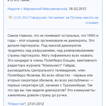
Неделя с Марианной Максимовской
, 18.02.2012
Говорухин: На митинг за Путина никого не
22.02.2012
сгоняют
Самое главное, что не понимают остальные, что 1990-е
годы - этот кошмар организовали не демократы. Это
делали партократы. Под маской демократов
трудились над разрушением, над разворовыванием
страны партократы. Могу пофамильно всех назвать.
Это кандидат в члены Политбюро Ельцин, замглавного
редактора журнала "Коммунист" Гайдар,
руководитель Центрального телевидения, член
Политбюро Яковлев. Во всех областях - первые или
вторые секретари обкомов, во всех республиках —
первые секретари ЦК, начиная с Туркменбаши. Так
что где вы там видели демократов? Это коммунисты-
хамелеоны довели страну до ручки.
"
Известия
", 27.01.2012