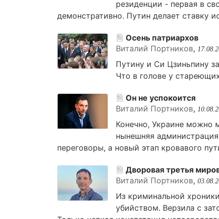
резиденции - первая в св
демонстративно. Путин делает ставку ис
Осень патриархов
Виталий Портников
,
17.08.
Путину и Си Цзиньпину з
Что в голове у стареющих
Он не успокоится
Виталий Портников
,
10.08.
Конечно, Украине можно м
нынешняя администрация 
переговоры, а новый этап кровавого пут
Дворовая третья миро
Виталий Портников
,
03.08.
Из криминальной хроники
убийством. Верзила с зат