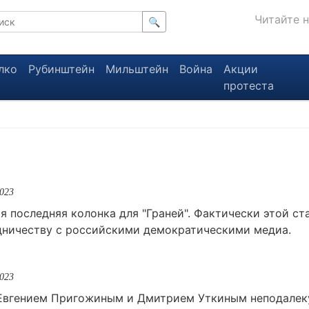
Читайте 
🔍
лко
Рубинштейн
Мильштейн
Война
Акции
протеста
2023
оя последняя колонка для "Граней". Фактически этой ст
дничеству с российскими демократическими медиа.
2023
Евгением Пригожиным и Дмитрием Уткиным неподалек