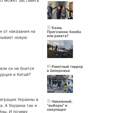
ТО может заставить
Казнь
 от наказания на
Пригожина: бомба
или ракета?
крывает новую
Ракетный террор
ели он не боится
в Запорожье
Турция и Китай?
еграции Украины в
Навальный,
. А Украина так и
"выборы" и
оккупация
йны. И почему