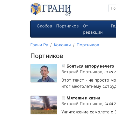
Скобов
Портников
От
Га
редакции
Грани.Ру
Колонки
Портников
Портников
Бояться автору нечего
Виталий Портников
,
01.09.
Этот текст - не просто м
итог многолетнему сотру
Мятежи и казни
Виталий Портников
,
24.08.
Уничтожение самолета с 