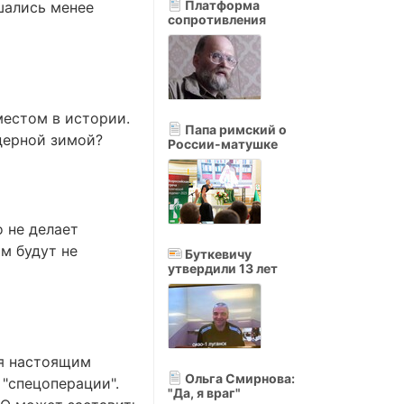
Платформа
шались менее
сопротивления
местом в истории.
Папа римский о
дерной зимой?
России-матушке
о не делает
м будут не
Буткевичу
утвердили 13 лет
ся настоящим
Ольга Смирнова:
 "спецоперации".
"Да, я враг"