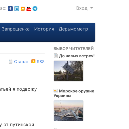
нас:
Вход
Запрещенка
История
Дерьмометр
ВЫБОР ЧИТАТЕЛЕЙ
До новых встреч!
Статьи
RSS
атьей я подвожу
Морское оружие
Украины
у от путинской