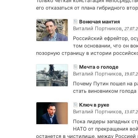
Только четкая констатация непосредст
его отказаться от плана гибридного вто
Вонючая мантия
Виталий Портников
,
27.07.
Российский ефрейтор, ос
том основании, что он в
позорную страницу в истории российско
Мечта о голоде
Виталий Портников
,
19.07.
Почему Путин пошел на ра
стать виновником голода 
Ключ в руке
Виталий Портников
,
13.07.
Пока лидеры западных ст
НАТО от прекращения войн
останется в чистилище, между Россией 