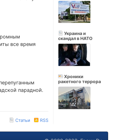
Украина и
громным
скандал в НАТО
иты все время
Хроники
ракетного террора
 перепуганным
адской парадной.
Статьи
RSS