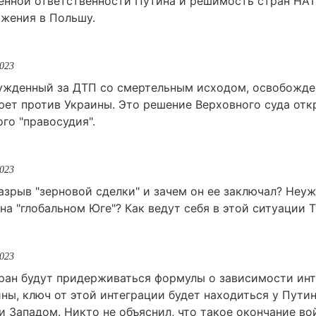
венной ответственности Путина и решимость стран НА
ржения в Польшу.
2023
ужденный за ДТП со смертельным исходом, освобожден
оюет против Украины. Это решение Верховного суда от
го "правосудия".
2023
зрыв "зерновой сделки" и зачем он ее заключал? Неуж
на "глобальном Юге"? Как ведут себя в этой ситуации 
2023
ран будут придерживаться формулы о зависимости инт
ы, ключ от этой интеграции будет находиться у Путина
и Западом. Никто не объяснил, что такое окончание во