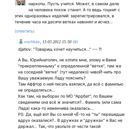
наркоты. Пусть учится. Может, в самом деле
на человека похож станет. А то ведь тошнит с
этих одноразовых изделий: зарегистрировался, в
течение часа на десяти ветках навонял и исчез...
(ответить)
vochkax
,
(#)
13.03.2012 15:50
djatlov: "Товарищ хочет научиться..." --- ?!
А Вы, ЮриАнатолич, не хотите мне, злому и Вами
"прикрепленныму" к определенной "ветке", там же
на соседней "ветке" (тут недалеко) чивоЙ-нить про
Вашу уважаемую Ладу пояснить?
Там Аффтор о ней писать взялися, да всё с фамилью
не определяться...
Как там, на выборах по МО "Аррбат", по Вашем
сведениям она всё ж значится?.. Фамиль (или сама
Лада) кака-то изменчива оказалась...
PS: Да, ещё вот Вы со мной чЁ-то на "ты" перешедши
вдрух оказалися?.. В дружках и "дружках" я Вас не
держал... Так, что увольте от чести такой