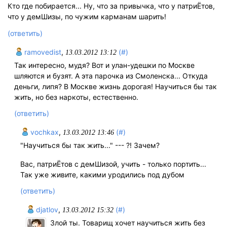
Кто где побирается... Ну, что за привычка, что у патриЁтов,
что у демШизы, по чужим карманам шарить!
(ответить)
ramovedist
,
(#)
13.03.2012 13:12
Так интересно, мудя? Вот и улан-удешки по Москве
шляются и бузят. А эта парочка из Смоленска... Откуда
деньги, липя? В Москве жизнь дорогая! Научиться бы так
жить, но без наркоты, естественно.
(ответить)
vochkax
,
(#)
13.03.2012 13:46
"Научиться бы так жить..." --- ?! Зачем?
Вас, патриЁтов с демШизой, учить - только портить...
Так уже живите, какими уродились под дубом
(ответить)
djatlov
,
(#)
13.03.2012 15:32
Злой ты. Товарищ хочет научиться жить без