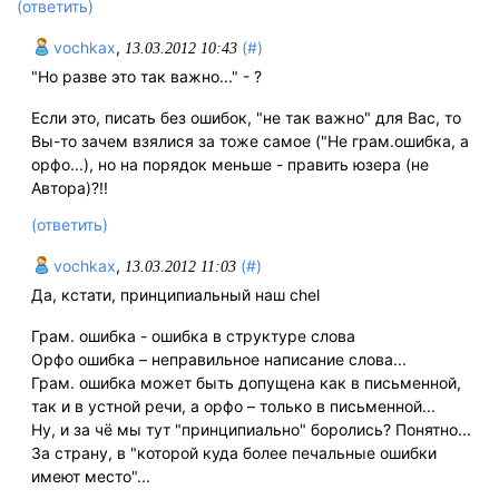
(ответить)
vochkax
,
(#)
13.03.2012 10:43
"Но разве это так важно..." - ?
Если это, писать без ошибок, "не так важно" для Вас, то
Вы-то зачем взялися за тоже самое ("Не грам.ошибка, а
орфо...), но на порядок меньше - править юзера (не
Автора)?!!
(ответить)
vochkax
,
(#)
13.03.2012 11:03
Да, кстати, принципиальный наш chel
Грам. ошибка - ошибка в структуре слова
Орфо ошибка – неправильное написание слова...
Грам. ошибка может быть допущена как в письменной,
так и в устной речи, а орфо – только в письменной...
Ну, и за чё мы тут "принципиально" боролись? Понятно...
За страну, в "которой куда более печальные ошибки
имеют место"...