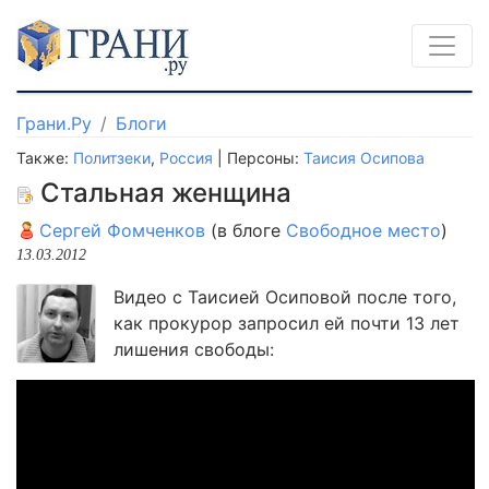
Грани.Ру
Блоги
Также:
Политзеки
,
Россия
| Персоны:
Таисия Осипова
Стальная женщина
Сергей Фомченков
(в блоге
Свободное место
)
13.03.2012
Видео с Таисией Осиповой после того,
как прокурор запросил ей почти 13 лет
лишения свободы: