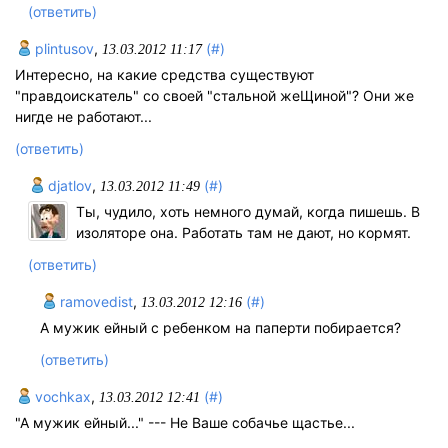
(ответить)
plintusov
,
(#)
13.03.2012 11:17
Интересно, на какие средства существуют
"правдоискатель" со своей "стальной жеЩиной"? Они же
нигде не работают...
(ответить)
djatlov
,
(#)
13.03.2012 11:49
Ты, чудило, хоть немного думай, когда пишешь. В
изоляторе она. Работать там не дают, но кормят.
(ответить)
ramovedist
,
(#)
13.03.2012 12:16
А мужик ейный с ребенком на паперти побирается?
(ответить)
vochkax
,
(#)
13.03.2012 12:41
"А мужик ейный..." --- Не Ваше собачье щастье...