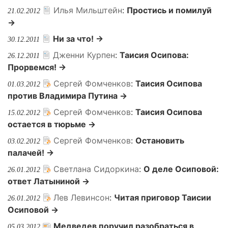
Илья Мильштейн
:
Простись и помилуй
21.02.2012
→
Ни за что! →
30.12.2011
Дженни Курпен
:
Таисия Осипова:
26.12.2011
Прорвемся! →
Сергей Фомченков
:
Таисия Осипова
01.03.2012
против Владимира Путина →
Сергей Фомченков
:
Таисия Осипова
15.02.2012
остается в тюрьме →
Сергей Фомченков
:
Остановить
03.02.2012
палачей! →
Светлана Сидоркина
:
О деле Осиповой:
26.01.2012
ответ Латыниной →
Лев Левинсон
:
Читая приговор Таисии
26.01.2012
Осиповой →
Медведев поручил разобраться в
05.03.2012