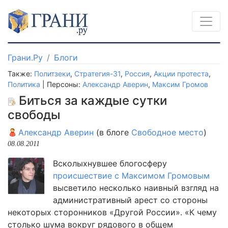
Грани.Ру
Блоги
Также:
Политзеки
,
Стратегия-31
,
Россия
,
Акции протеста
,
Политика
| Персоны:
Александр Аверин
,
Максим Громов
Биться за каждые сутки
свободы
Александр Аверин
(в блоге
Свободное место
)
08.08.2011
Всколыхнувшее блогосферу
происшествие с Максимом Громовым
высветило несколько наивный взгляд на
административный арест со стороны
некоторых сторонников «Другой России». «К чему
столько шума вокруг рядового в общем