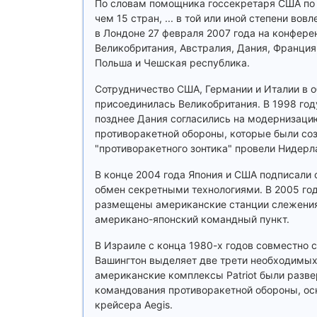
По словам помощника госсекретаря США по
чем 15 стран, ... в той или иной степени во
в Лондоне 27 февраля 2007 года на конфер
Великобритания, Австралия, Дания, Франция,
Польша и Чешская республика.
Сотрудничество США, Германии и Италии в о
присоединилась Великобритания. В 1998 год
позднее Дания согласились на модернизаци
противоракетной обороны, которые были соз
"противоракетного зонтика" провели Нидерл
В конце 2004 года Япония и США подписали 
обмен секретными технологиями. В 2005 год
размещены американские станции слежения 
американо-японский командный пункт.
В Израиле с конца 1980-х годов совместно с
Вашингтон выделяет две трети необходимых 
американские комплексы Patriot были разве
командования противоракетной обороны, ос
крейсера Aegis.