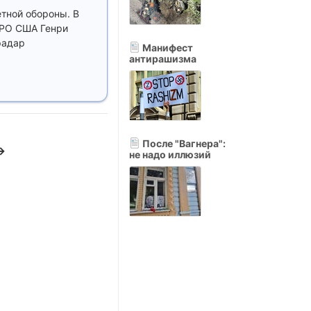
тной обороны. В
ПРО США Генри
радар
Манифест
антирашизма
После "Вагнера":
→
не надо иллюзий