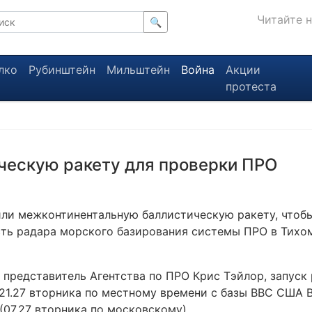
Читайте 
🔍
лко
Рубинштейн
Мильштейн
Война
Акции
протеста
ческую ракету для проверки ПРО
ли межконтинентальную баллистическую ракету, чтоб
ть радара морского базирования системы ПРО в Тихом
 представитель Агентства по ПРО Крис Тэйлор, запус
 21.27 вторника по местному времени с базы ВВС США 
(07.27 вторника по московскому).