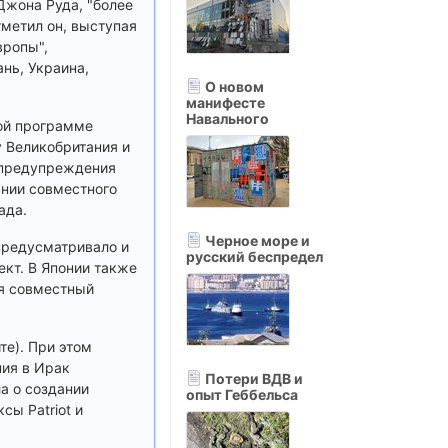
жона Руда, "более
тметил он, выступая
вропы",
нь, Украина,
О новом
манифесте
Навального
той программе
у Великобритания и
 предупреждения
ании совместного
ада.
Черное море и
 предусматривало и
русский беспредел
ект. В Японии также
ся совместный
те). При этом
ния в Ирак
Потери ВДВ и
а о создании
опыт Геббельса
ы Patriot и