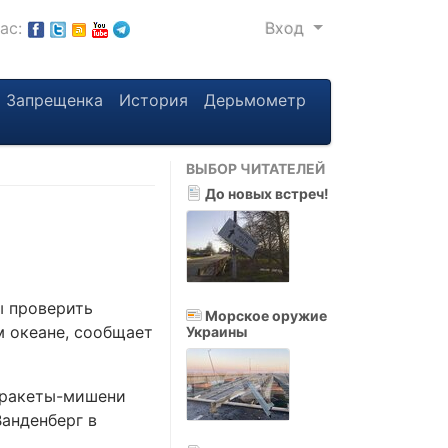
нас:
Вход
Запрещенка
История
Дерьмометр
ВЫБОР ЧИТАТЕЛЕЙ
До новых встреч!
ы проверить
Морское оружие
 океане, сообщает
Украины
к ракеты-мишени
Ванденберг в