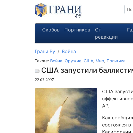
Скобов
Портников
От
Га
редакции
Грани.Ру
Война
Также:
Война
,
Оружие
,
США
,
Мир
,
Политика
США запустили баллисти
22.03.2007
США запусти
эффективнос
AP.
Как сообщил
состоялся в
Калифорнии 