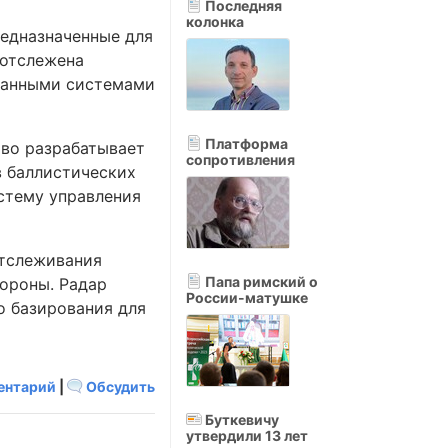
Последняя
колонка
едназначенные для
 отслежена
ованными системами
Платформа
тво разрабатывает
сопротивления
в баллистических
стему управления
отслеживания
Папа римский о
бороны. Радар
России-матушке
о базирования для
ентарий
|
Обсудить
Буткевичу
утвердили 13 лет