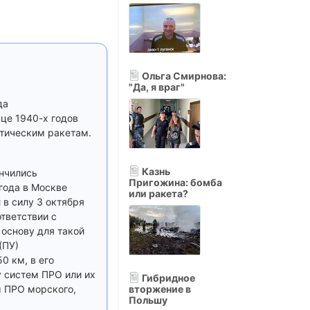
Ольга Смирнова:
"Да, я враг"
да
це 1940-х годов
тическим ракетам.
Казнь
ончились
Пригожина: бомба
года в Москве
или ракета?
в силу 3 октября
ответствии с
 основу для такой
(ПУ)
0 км, в его
 систем ПРО или их
Гибридное
ы ПРО морского,
вторжение в
Польшу