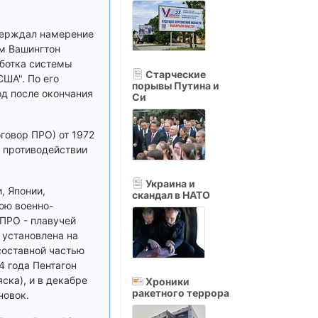
верждал намерение
ем Вашингтон
аботка системы
Старческие
США". По его
порывы Путина и
од после окончания
Си
говор ПРО) от 1972
в противодействии
Украина и
, Японии,
скандал в НАТО
ою военно-
ПРО - плавучей
 установлена на
составной частью
 года Пентагон
ска), и в декабре
Хроники
ракетного террора
новок.