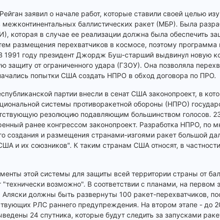
Рейган заявил о начале работ, которые ставили своей целью из
 межконтинентальных баллистических ракет (МБР). Была разр
И), которая в случае ее реализации должна была обеспечить за
утем размещения перехватчиков в космосе, поэтому программа
 В 1991 году президент Джордж Буш-старший выдвинул новую 
 защиту от ограниченного удара (ГЗОУ). Она позволяла перех
 начались попытки США создать НПРО в обход договора по ПРО.
еспубликанской партии внесли в сенат США законопроект, в ко
ациональной системы противоракетной обороны (НПРО) государ
ветствующую резолюцию подавляющим большинством голосов. 23
енный ранее конгрессом законопроект. Разработка НПРО, по м
о создания и размещения странами-изгоями ракет большой да
ША и их союзников". К таким странам США относят, в частност
менты этой системы для защиты всей территории страны от ба
т "технически возможно". В соответствии с планами, на первом 
 Аляски должны быть развернуты 100 ракет-перехватчиков, по
вующих РЛС раннего предупреждения. На втором этапе - до 20
едены 24 спутника, которые будут следить за запусками ракет