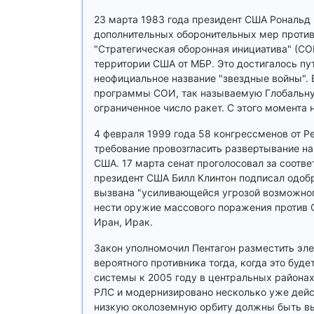
23 марта 1983 года президент США Рональд 
дополнительных оборонительных мер против
"Стратегическая оборонная инициатива" (СО
территории США от МБР. Это достигалось п
неофициальное название "звездные войны".
программы СОИ, так называемую Глобальную
ограниченное число ракет. С этого момента
4 февраля 1999 года 58 конгрессменов от Р
требование провозгласить развертывание н
США. 17 марта сенат проголосовал за соот
президент США Билл Клинтон подписал одобр
вызвана "усиливающейся угрозой возможног
нести оружие массового поражения против С
Иран, Ирак.
Закон уполномочил Пентагон разместить эле
вероятного противника тогда, когда это буде
системы к 2005 году в центральных районах
РЛС и модернизировано несколько уже дейст
низкую околоземную орбиту должны быть выв