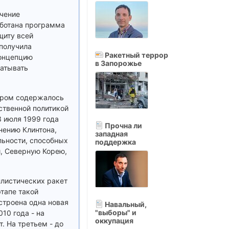
учение
аботана программа
щиту всей
 получила
Ракетный террор
концепцию
в Запорожье
ватывать
тором содержалось
ственной политикой
 июля 1999 года
Прочна ли
нению Клинтона,
западная
льности, способных
поддержка
и, Северную Корею,
ллистических ракет
этапе такой
строена одна новая
Навальный,
"выборы" и
10 года - на
оккупация
. На третьем - до