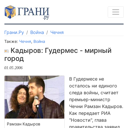
Грани.Ру
Война
Чечня
Также:
Чечня
,
Война
Кадыров: Гудермес - мирный
город
01.05.2006
В Гудермесе не
осталось ни единого
следа войны, считает
премьер-министр
Чечни Рамзан Кадыров.
Как передает РИА
"Новости", глава
Рамзан Кадыров
правительства заявил