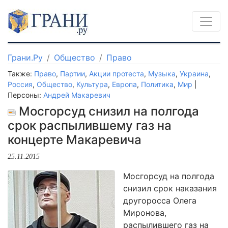
Грани.Ру
Общество
Право
Также:
Право
,
Партии
,
Акции протеста
,
Музыка
,
Украина
,
Россия
,
Общество
,
Культура
,
Европа
,
Политика
,
Мир
|
Персоны:
Андрей Макаревич
Мосгорсуд снизил на полгода
срок распылившему газ на
концерте Макаревича
25.11.2015
Мосгорсуд на полгода
снизил срок наказания
другоросса Олега
Миронова,
распылившего газ на