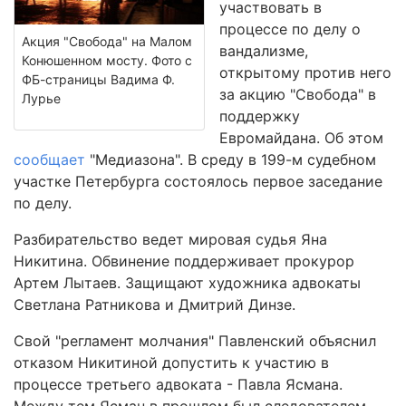
участвовать в
процессе по делу о
Акция "Свобода" на Малом
вандализме,
Конюшенном мосту. Фото с
открытому против него
ФБ-страницы Вадима Ф.
за акцию "Свобода" в
Лурье
поддержку
Евромайдана. Об этом
сообщает
"Медиазона". В среду в 199-м судебном
участке Петербурга состоялось первое заседание
по делу.
Разбирательство ведет мировая судья Яна
Никитина. Обвинение поддерживает прокурор
Артем Лытаев. Защищают художника адвокаты
Светлана Ратникова и Дмитрий Динзе.
Свой "регламент молчания" Павленский объяснил
отказом Никитиной допустить к участию в
процессе третьего адвоката - Павла Ясмана.