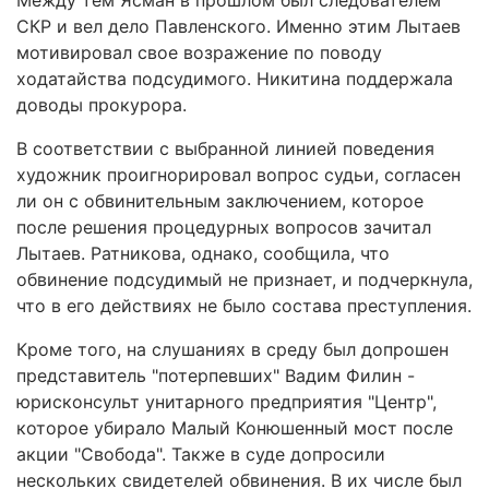
Между тем Ясман в прошлом был следователем
СКР и вел дело Павленского. Именно этим Лытаев
мотивировал свое возражение по поводу
ходатайства подсудимого. Никитина поддержала
доводы прокурора.
В соответствии с выбранной линией поведения
художник проигнорировал вопрос судьи, согласен
ли он с обвинительным заключением, которое
после решения процедурных вопросов зачитал
Лытаев. Ратникова, однако, сообщила, что
обвинение подсудимый не признает, и подчеркнула,
что в его действиях не было состава преступления.
Кроме того, на слушаниях в среду был допрошен
представитель "потерпевших" Вадим Филин -
юрисконсульт унитарного предприятия "Центр",
которое убирало Малый Конюшенный мост после
акции "Свобода". Также в суде допросили
нескольких свидетелей обвинения. В их числе был