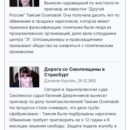
Вынесен чудовищный по жестокости
приговор активистке "Другой
России" Таисии Осиповой. Она получила десять лет по
обвинению в продаже наркотиков, которое имеет
признаки фальсификации: понятыми были люди из
прокремлевских организаций, дело вели сотрудники
центра "Э". Оппозиционеры и правозащитники
призывают общество не смиряться с политическим
произволом.
Дорога со Смоленщины в
Страсбург
Дженни Курпен
,
29.12.2011
Сегодня в Заднепровском суде
Смоленска судья Евгений Дворянчиков вынесет
приговор по делу политзаключенной Таисии Осиповой.
На процессе стало очевидно, что дело грубо
сфабриковано - Таисии были подброшены наркотики.
Обвинение требует приговорить ее к 12 годам и 8
месяцам лишения свободы. Защита подала жалобу в