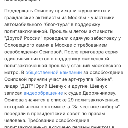
Поддержать Осипову приехали журналисты и
гражданские активисты из Москвы - участники
автомобильного "блог-тура" в поддержку
политзаключенной. Прошлым летом активисты
"Другой России" проводили сидячую забастовку у
Соловецкого камня в Москве с требованием
освобождения Осиповой. После приговора серия
одиночных пикетов в поддержку смоленской
политзаключенной прошла у станций московского
метро. В
общественной кампании
за освобождение
Осиповой приняли участие арт-группа "Война",
лидер "ДДТ" Юрий Шевчук и другие. Шевчук
записал
видеообращение
к судье Дворянчикову.
Осипова значится в списке 29 политзаключенных,
который члены оргкомитета "За честные выборы"
передали в президентский совет по правам
человека. Требование освобождения
политзаключенных включено первым пунктом в