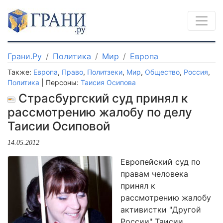
Грани.Ру
Политика
Мир
Европа
Также:
Европа
,
Право
,
Политзеки
,
Мир
,
Общество
,
Россия
,
Политика
| Персоны:
Таисия Осипова
Страсбургский суд принял к
рассмотрению жалобу по делу
Таисии Осиповой
14.05.2012
Европейский суд по
правам человека
принял к
рассмотрению жалобу
активистки "Другой
России" Таисии