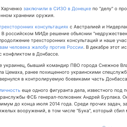
о Харченко
заключили в СИЗО в Донецке
по "делу" о пр
конном хранении оружия.
 трехсторонних консультациях
с Австралией и Нидерла
g. В российском МИДе решение объяснии "недружестве
родолжение трехсторонних консультаций и наше участ
авам человека жалобу против России
. В декабре этот и
 с конфликтом в Донбассе.
же украинец, бывший командир ПВО города Снежное Вл
ла Цемаха, ранее похищенного украинскими спецслужб
 вернулся в контролируемую боевиками часть Донбасса
личность
еще одного фигуранта дела, известного под 
огранслужбы ФСБ генерал-полковник Андрей Бурлака. О
имум до конца июля 2014 года. Среди прочих задач, з
тяжелых вооружений, в том числе "Бука", который сбил