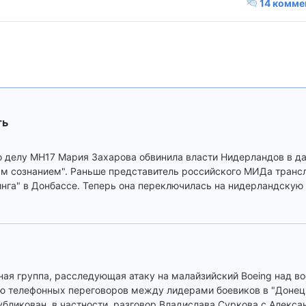
14 комме
ть
 делу MH17 Мария Захарова обвинила власти Нидерландов в да
м сознанием". Раньше представитель российского МИДа тран
инга" в Донбассе. Теперь она переключилась на нидерландскую
я группа, расследующая атаку на малайзийский Boeing над во
ю телефонных переговоров между лидерами боевиков в "Донец
убликован, в частности, разговор Владислава Суркова с Алекс