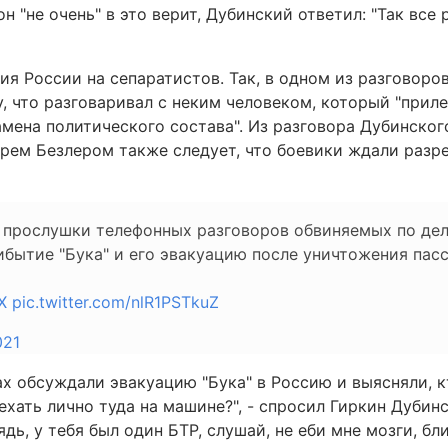
н "не очень" в это верит, Дубинский ответил: "Так все 
ия России на сепаратистов. Так, в одном из разговоро
 что разговаривал с неким человеком, который "приле
"замена политического состава". Из разговора Дубинско
рем Безлером также следует, что боевики ждали разр
 прослушки телефонных разговоров обвиняемых по де
бытие "Бука" и его эвакуацию после уничтожения пас
X
pic.twitter.com/nlR1PSTkuZ
021
х обсуждали эвакуацию "Бука" в Россию и выясняли, к
хать лично туда на машине?", - спросил Гиркин Дубинс
ядь, у тебя был один БТР, слушай, не еби мне мозги, бл