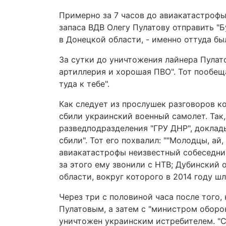
Примерно за 7 часов до авиакатастроф
запаса ВДВ Олегу Пулатову отправить "
в Донецкой области, - именно оттуда бы
За сутки до уничтожения лайнера Пулат
артиллерия и хорошая ПВО". Тот пообеща
туда к тебе".
Как следует из прослушек разговоров к
сбили украинский военный самолет. Так
разведподразделения "ГРУ ДНР", докладыв
сбили". Тот его похвалил: ""Молодцы, ай
авиакатастрофы неизвестный собеседник 
за этого ему звонили с НТВ; Дубинский 
области, вокруг которого в 2014 году шл
Через три с половиной часа после того,
Пулатовым, а затем с "министром оборо
уничтожен украинским истребителем. "Су