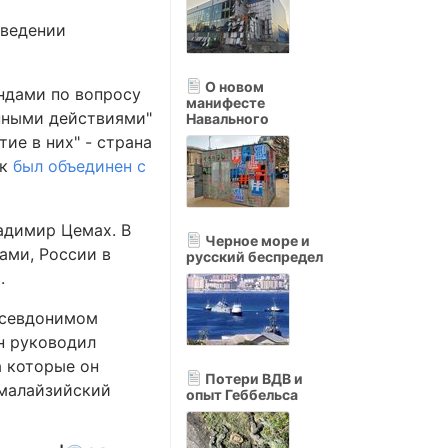
оведении
О новом
ндами по вопросу
манифесте
нными действиями"
Навального
ие в них" - страна
ск
был объединен с
адимир Цемах. В
Черное море и
ами, России в
русский беспредел
.
псевдонимом
н руководил
а которые он
Потери ВДВ и
 малайзийский
опыт Геббельса