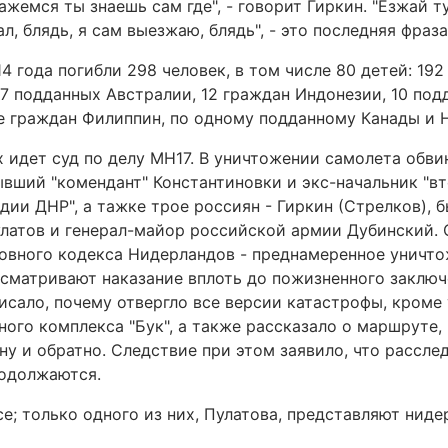
ажемся ты знаешь сам где", - говорит Гиркин. "Езжай ту
ал, блядь, я сам выезжаю, блядь", - это последняя фраз
4 года погибли 298 человек, в том числе 80 детей: 19
7 подданных Австралии, 12 граждан Индонезии, 10 под
ое граждан Филиппин, по одному подданному Канады и 
х идет суд по делу MH17. В уничтожении самолета обв
ывший "комендант" Константиновки и экс-начальник "в
дии ДНР", а тажке трое россиян - Гиркин (Стрелков), 
латов и генерал-майор российской армии Дубинский.
ловного кодекса Нидерландов - преднамеренное уничто
сматривают наказание вплоть до пожизненного заключ
исало, почему отвергло все версии катастрофы, кроме
ного комплекса "Бук", а также рассказало о маршруте,
ну и обратно. Следствие при этом заявило, что рассле
одолжаются.
е; только одного из них, Пулатова, представляют нид