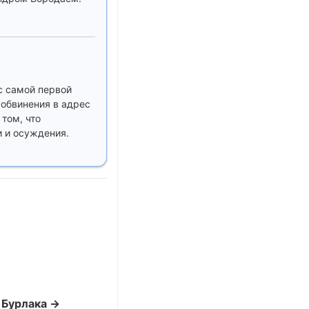
с самой первой
 обвинения в адрес
 том, что
и и осуждения.
Б Бурлака →