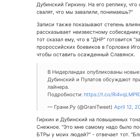
Дубинский Гиркину. На его реплику, что о
свалят, что мы завалили, понимаешь?"
Записи также показывают степень влиян
рассказывает неизвестному собеседнику,
тот сказал ему, что в "ДНР" готовится 
пророссийских боевиков в Горловке Иго
чтобы оставить осажденный Славянск.
В Нидерландах опубликованы новые
Дубинский и Пулатов обсуждают при
лайнера.
Подробности:
https://t.co/Ri4vqLMPR
— Грани.Ру (@GraniTweet)
April 12, 2
Гиркин и Дубинский на повышенных тона
Снежное. "Это мне самому надо было пое
БТРы у моих людей?" - отвечает тот. "Бл