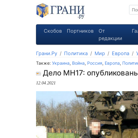
Скобов
Портников
От
Га
редакции
Грани.Ру
Политика
Мир
Европа
Также:
Украина
,
Война
,
Россия
,
Европа
,
Полити
Дело MH17: опубликованы
12.04.2021