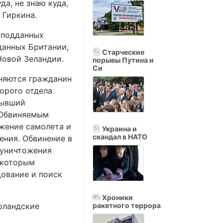
да, не знаю куда,
а Гиркина.
2 подданных
данных Британии,
Старческие
Новой Зеландии.
порывы Путина и
Си
иняются гражданин
торого отдела
бывший
 Обвиняемым
жение самолета и
Украина и
скандал в НАТО
ения. Обвинение в
 уничтожения
 которым
дование и поиск
Хроники
ерландские
ракетного террора