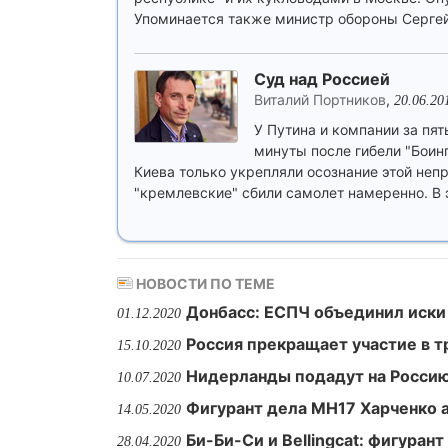
Упоминается также министр обороны Сергей
Суд над Россией
Виталий Портников
,
20.06.20
У Путина и компании за пят
минуты после гибели "Боинг
Киева только укрепляли осознание этой непр
"кремлевские" сбили самолет намеренно. В 
НОВОСТИ ПО ТЕМЕ
Донбасс: ЕСПЧ объединил иски
01.12.2020
Россия прекращает участие в т
15.10.2020
Нидерланды подадут на Россию 
10.07.2020
Фигурант дела MH17 Харченко а
14.05.2020
Би-Би-Си и Bellingcat: фигуран
28.04.2020