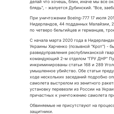
делай что хочешь, блин, иначе мы все ок
блядь", - жалуется Дубинский. "Все, заеб
При уничтожении Boeing-777 17 июля 201
Нидерландов, 44 подданных Малайзии, 2
по четверо бельгийцев и германцев, тр
C начала марта 2020 года в Нидерланда
Украины Харченко (позывной "Крот") - б
разведуправления республиканской гвар
командующий 2-м отделом "ГРУ ДНР" Пу
инкриминированы статьи 168 и 289 Уго
умышленное убийство. Обе статьи преду
ходе нескольких заседаний подробно оп
самолета выстрелом из зенитного ракет
установку перевезли из России на Украи
причастных к уничтожению самолета пр
Обвиняемые не присутствуют на процесс
защитники.