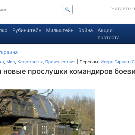
Читайте 
🔍
лко
Рубинштейн
Мильштейн
Война
Акции
протеста
Украина
ка
,
Мир
,
Катастрофы
,
Происшествия
| Персоны:
Игорь Гиркин (С
 новые прослушки командиров боев