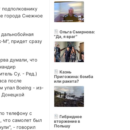
т подполковнику
ле города Снежное
Ольга Смирнова:
о дальнобойная
"Да, я враг"
-М", придет сразу
рва думали, что
омандир
Казнь
тель Су. - Ред.)
Пригожина: бомба
аса после
или ракета?
 упал Boeing - из-
в Донецкой
по телефону с
Гибридное
, что самолет был
вторжение в
Польшу
ули", - говорил