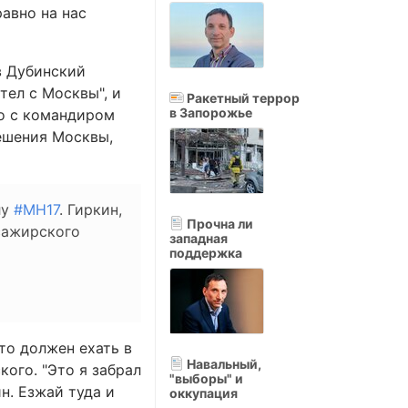
равно на нас
в Дубинский
тел с Москвы", и
Ракетный террор
в Запорожье
го с командиром
ешения Москвы,
лу
#MH17
. Гиркин,
Прочна ли
сажирского
западная
поддержка
то должен ехать в
Навальный,
кого. "Это я забрал
"выборы" и
ин. Езжай туда и
оккупация