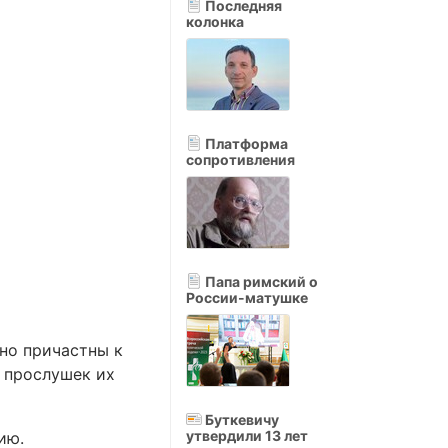
Последняя
колонка
Платформа
сопротивления
Папа римский о
России-матушке
но причастны к
з прослушек их
Буткевичу
утвердили 13 лет
ию.