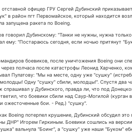
ы отставной офицер ГРУ Сергей Дубинский приказывае
Бук" в район пгт Первомайское, который находится воз
ла запущена ракета по Boeing.
ов говорил Дубинскому: "Танки не нужны, нужна тольк
л ему: "Постараюсь сегодня, если ночью притянут "Бук
омандиров боевиков, после уничтожения Boeing они спе
, через полчаса после катастрофы Леонид Харченко, к
ал Пулатову: "Мы на месте, одну уже "сушку" (истреби
, молодцы! Одну "сушку" сбили, молодцы!". Спустя два ч
спрашивал у Дубинского, правда ли, что под Донецком
ответил, что боевики сбили над Саур-Могилой (курган 
и ожесточенные бои. - Ред.) "сушку".
 как Boeing потерпел крушение, Дубинский обсудил это 
ны ДНР" Игорем Гиркиным. Боевики сошлись на версии
шка" вальнула "Боинг", а "сушку" уже наши "Буком" ебн