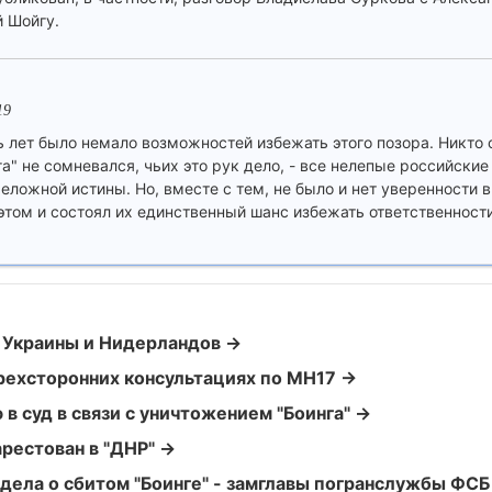
 Шойгу.
19
ь лет было немало возможностей избежать этого позора. Никто 
а" не сомневался, чьих это рук дело, - все нелепые российские
еложной истины. Но, вместе с тем, не было и нет уверенности в
этом и состоял их единственный шанс избежать ответственност
 Украины и Нидерландов →
рехсторонних консультациях по MH17 →
в суд в связи с уничтожением "Боинга" →
рестован в "ДНР" →
т дела о сбитом "Боинге" - замглавы погранслужбы ФС