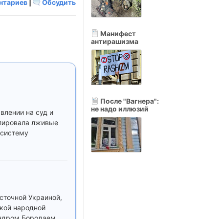
нтариев
|
Обсудить
Манифест
антирашизма
После "Вагнера":
не надо иллюзий
влении на суд и
слировала лживые
 систему
сточной Украиной,
кой народной
андром Бородаем.