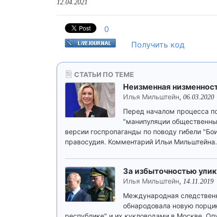
12.04.2021
0
Получить код
СТАТЬИ ПО ТЕМЕ
Неизменная низменнос
Илья Мильштейн
,
06.03.2020
Перед началом процесса по
"манипуляции общественны
версии госпропаганды по поводу гибели "Бо
правосудия. Комментарий Ильи Мильштейна.
За избыточностью улик
Илья Мильштейн
,
14.11.2019
Международная следственна
обнародовала новую порци
республике" и их кукловодами в Москве. Оп