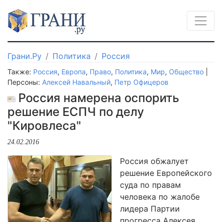
Грани.Ру
Политика
Россия
Также:
Россия
,
Европа
,
Право
,
Политика
,
Мир
,
Общество
|
Персоны:
Алексей Навальный
,
Петр Офицеров
Россия намерена оспорить
решение ЕСПЧ по делу
"Кировлеса"
24.02.2016
Россия обжалует
решение Европейского
суда по правам
человека по жалобе
лидера Партии
прогресса Алексея