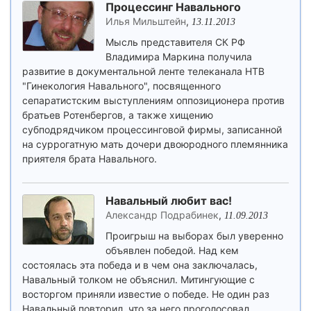
Процессинг Навального
Илья Мильштейн
,
13.11.2013
Мысль представителя СК РФ
Владимира Маркина получила
развитие в документальной ленте телеканала НТВ
"Гинекология Навального", посвященного
сепаратистским выступлениям оппозиционера против
братьев Ротенбергов, а также хищению
субподрядчиком процессинговой фирмы, записанной
на суррогатную мать дочери двоюродного племянника
приятеля брата Навального.
Навальный любит вас!
Александр Подрабинек
,
11.09.2013
Проигрыш на выборах был уверенно
объявлен победой. Над кем
состоялась эта победа и в чем она заключалась,
Навальный толком не объяснил. Митингующие с
восторгом приняли известие о победе. Не один раз
Навальный повторил, что за него проголосовал