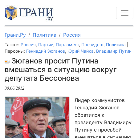
Грани.Ру
Политика
Россия
Также:
Россия
,
Партии
,
Парламент
,
Президент
,
Политика
|
Персоны:
Геннадий Зюганов
,
Юрий Чайка
,
Владимир Путин
Зюганов просит Путина
вмешаться в ситуацию вокруг
депутата Бессонова
30.06.2012
Лидер коммунистов
Геннадий Зюганов
обратился к
президенту Владимиру
Путину с просьбой
вмешаться в ситуацию