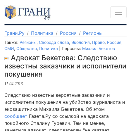
Грани.Ру
Политика
Россия
Регионы
Также:
Регионы
,
Свобода слова
,
Экология
,
Право
,
Россия
,
СМИ
,
Общество
,
Политика
| Персоны:
Михаил Бекетов
Адвокат Бекетова: Следствию
известны заказчики и исполнители
покушения
11.04.2013
Следствию известны вероятные заказчики и
исполнители покушения на убийство журналиста и
экозащитника Михаила Бекетова. Об этом
сообщает
Газета.Ру со ссылкой на адвоката
покойного Сталину Гуревич. Тем не менее,
заметила адвокат, следователям "не хватает